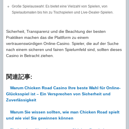
Große Spielauswahl: Es bietet eine Vielzahl von Spielen, von
Spielautomaten bis hin zu Tischspielen und Live-Dealer-Spielen.
Sicherheit, Transparenz und die Beachtung der besten
Praktiken machen das die Plattform zu einem
vertrauenswürdigen Online-Casino. Spieler, die auf der Suche
nach einem sicheren und fairen Spielumfeld sind, sollten dieses
Casino in Betracht ziehen.
関連記事:
Warum Chicken Road Casino Ihre beste Wahl für Online-
Glücksspiel ist – Ein Versprechen von Sicherheit und
Zuverlässigkeit
Warum Sie wissen sollten, wie man Chicken Road spielt
und wie viel Sie gewinnen können