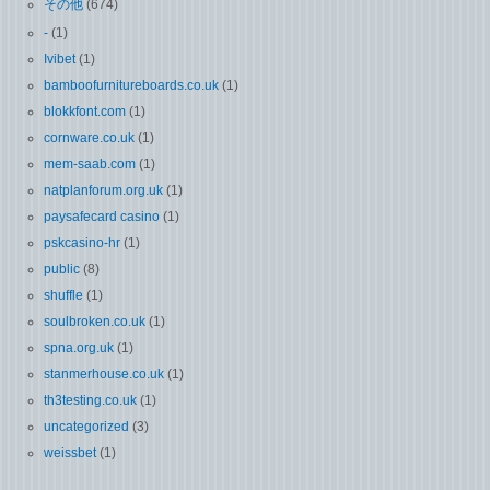
その他
(674)
-
(1)
Ivibet
(1)
bamboofurnitureboards.co.uk
(1)
blokkfont.com
(1)
cornware.co.uk
(1)
mem-saab.com
(1)
natplanforum.org.uk
(1)
paysafecard casino
(1)
pskcasino-hr
(1)
public
(8)
shuffle
(1)
soulbroken.co.uk
(1)
spna.org.uk
(1)
stanmerhouse.co.uk
(1)
th3testing.co.uk
(1)
uncategorized
(3)
weissbet
(1)