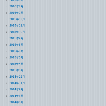
2016年3月
2016年2月
2016年1月
2015年12月
2015年11月
2015年10月
2015年9月
2015年8月
2015年6月
2015年5月
2015年4月
2015年3月
2014年12月
2014年11月
2014年9月
2014年8月
2014年6月