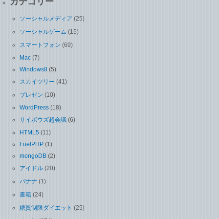
カテゴリー
ソーシャルメディア
(25)
ソーシャルゲーム
(15)
スマートフォン
(69)
Mac
(7)
Windows8
(5)
スカイツリー
(41)
プレゼン
(10)
WordPress
(18)
サイボウズ超会議
(6)
HTML5
(11)
FuelPHP
(1)
mongoDB
(2)
アイドル
(20)
バナナ
(1)
書籍
(24)
糖質制限ダイエット
(25)