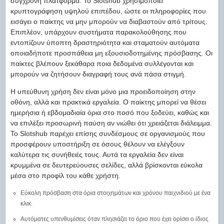
σύγχρονη πλατφόρμα. Το Slotshub χρησιμοποιεί
κρυπτογράφηση υψηλού επιπέδου, ώστε οι πληροφορίες που
εισάγει ο παίκτης να μην μπορούν να διαβαστούν από τρίτους.
Επιπλέον, υπάρχουν συστήματα παρακολούθησης που
εντοπίζουν ύποπτη δραστηριότητα και σταματούν αυτόματα
οποιαδήποτε προσπάθεια μη εξουσιοδοτημένης πρόσβασης. Οι
παίκτες βλέπουν ξεκάθαρα ποια δεδομένα συλλέγονται και
μπορούν να ζητήσουν διαγραφή τους ανά πάσα στιγμή.
Η υπεύθυνη χρήση δεν είναι μόνο μια προειδοποίηση στην
οθόνη, αλλά και πρακτικά εργαλεία. Ο παίκτης μπορεί να θέσει
ημερήσια ή εβδομαδιαία όρια στο ποσό που ξοδεύει, καθώς και
να επιλέξει προσωρινή παύση αν νιώθει ότι χρειάζεται διάλειμμα.
Το Slotshub παρέχει επίσης συνδέσμους σε οργανισμούς που
προσφέρουν υποστήριξη σε όσους θέλουν να ελέγξουν
καλύτερα τις συνήθειές τους. Αυτά τα εργαλεία δεν είναι
κρυμμένα σε δευτερεύουσες σελίδες, αλλά βρίσκονται εύκολα
μέσα στο προφίλ του κάθε χρήστη.
Εύκολη πρόσβαση στα όρια στοιχημάτων και χρόνου παιχνιδιού με ένα
κλικ.
Αυτόματες υπενθυμίσεις όταν πλησιάζει το όριο που έχει ορίσει ο ίδιος