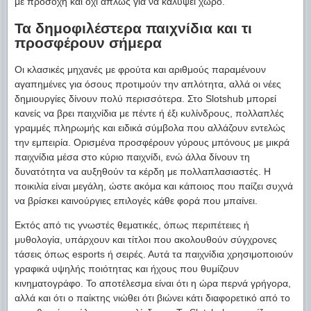
με προσοχή και όχι απλώς για να καλύψει χώρο.
Τα δημοφιλέστερα παιχνίδια και τι
προσφέρουν σήμερα
Οι κλασικές μηχανές με φρούτα και αριθμούς παραμένουν
αγαπημένες για όσους προτιμούν την απλότητα, αλλά οι νέες
δημιουργίες δίνουν πολύ περισσότερα. Στο Slotshub μπορεί
κανείς να βρει παιχνίδια με πέντε ή έξι κυλίνδρους, πολλαπλές
γραμμές πληρωμής και ειδικά σύμβολα που αλλάζουν εντελώς
την εμπειρία. Ορισμένα προσφέρουν γύρους μπόνους με μικρά
παιχνίδια μέσα στο κύριο παιχνίδι, ενώ άλλα δίνουν τη
δυνατότητα να αυξηθούν τα κέρδη με πολλαπλασιαστές. Η
ποικιλία είναι μεγάλη, ώστε ακόμα και κάποιος που παίζει συχνά
να βρίσκει καινούργιες επιλογές κάθε φορά που μπαίνει.
Εκτός από τις γνωστές θεματικές, όπως περιπέτειες ή
μυθολογία, υπάρχουν και τίτλοι που ακολουθούν σύγχρονες
τάσεις όπως esports ή σειρές. Αυτά τα παιχνίδια χρησιμοποιούν
γραφικά υψηλής ποιότητας και ήχους που θυμίζουν
κινηματογράφο. Το αποτέλεσμα είναι ότι η ώρα περνά γρήγορα,
αλλά και ότι ο παίκτης νιώθει ότι βιώνει κάτι διαφορετικό από το