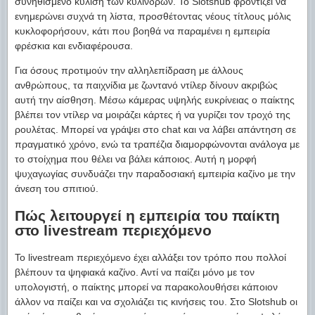
συνηθισμένο κύλιση των κυλίνδρων. Το Slotshub φροντίζει να
ενημερώνει συχνά τη λίστα, προσθέτοντας νέους τίτλους μόλις
κυκλοφορήσουν, κάτι που βοηθά να παραμένει η εμπειρία
φρέσκια και ενδιαφέρουσα.
Για όσους προτιμούν την αλληλεπίδραση με άλλους
ανθρώπους, τα παιχνίδια με ζωντανό ντίλερ δίνουν ακριβώς
αυτή την αίσθηση. Μέσω κάμερας υψηλής ευκρίνειας ο παίκτης
βλέπει τον ντίλερ να μοιράζει κάρτες ή να γυρίζει τον τροχό της
ρουλέτας. Μπορεί να γράψει στο chat και να λάβει απάντηση σε
πραγματικό χρόνο, ενώ τα τραπέζια διαμορφώνονται ανάλογα με
το στοίχημα που θέλει να βάλει κάποιος. Αυτή η μορφή
ψυχαγωγίας συνδυάζει την παραδοσιακή εμπειρία καζίνο με την
άνεση του σπιτιού.
Πώς λειτουργεί η εμπειρία του παίκτη
στο livestream περιεχόμενο
Το livestream περιεχόμενο έχει αλλάξει τον τρόπο που πολλοί
βλέπουν τα ψηφιακά καζίνο. Αντί να παίζει μόνο με τον
υπολογιστή, ο παίκτης μπορεί να παρακολουθήσει κάποιον
άλλον να παίζει και να σχολιάζει τις κινήσεις του. Στο Slotshub οι