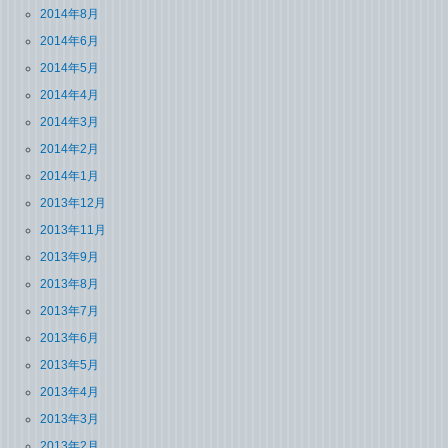
2014年8月
2014年6月
2014年5月
2014年4月
2014年3月
2014年2月
2014年1月
2013年12月
2013年11月
2013年9月
2013年8月
2013年7月
2013年6月
2013年5月
2013年4月
2013年3月
2013年2月