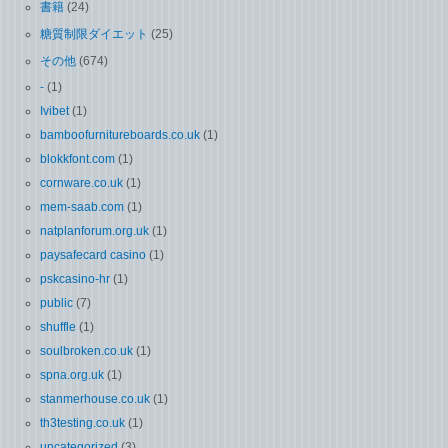
書籍
(24)
糖質制限ダイエット
(25)
その他
(674)
-
(1)
Ivibet
(1)
bamboofurnitureboards.co.uk
(1)
blokkfont.com
(1)
cornware.co.uk
(1)
mem-saab.com
(1)
natplanforum.org.uk
(1)
paysafecard casino
(1)
pskcasino-hr
(1)
public
(7)
shuffle
(1)
soulbroken.co.uk
(1)
spna.org.uk
(1)
stanmerhouse.co.uk
(1)
th3testing.co.uk
(1)
uncategorized
(3)