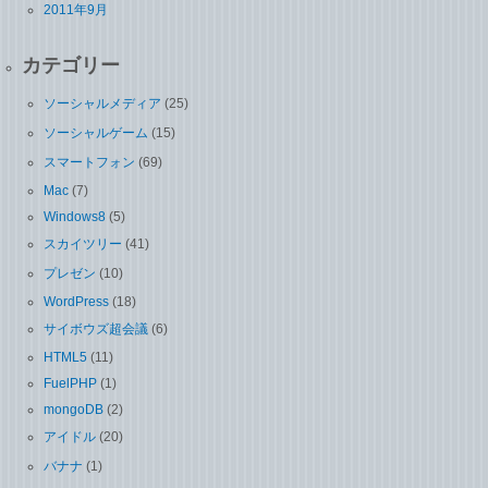
2011年9月
カテゴリー
ソーシャルメディア
(25)
ソーシャルゲーム
(15)
スマートフォン
(69)
Mac
(7)
Windows8
(5)
スカイツリー
(41)
プレゼン
(10)
WordPress
(18)
サイボウズ超会議
(6)
HTML5
(11)
FuelPHP
(1)
mongoDB
(2)
アイドル
(20)
バナナ
(1)