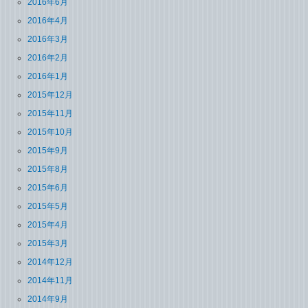
2016年6月
2016年4月
2016年3月
2016年2月
2016年1月
2015年12月
2015年11月
2015年10月
2015年9月
2015年8月
2015年6月
2015年5月
2015年4月
2015年3月
2014年12月
2014年11月
2014年9月