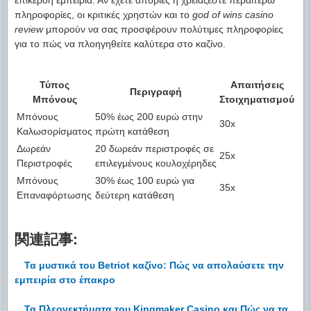
επικερδή εμπειρία. Αν έχετε απορίες ή χρειάζεστε περαιτέρω
πληροφορίες, οι κριτικές χρηστών και το
god of wins casino
review
μπορούν να σας προσφέρουν πολύτιμες πληροφορίες
για το πώς να πλοηγηθείτε καλύτερα στο καζίνο.
Τύπος
Απαιτήσεις
Περιγραφή
Μπόνους
Στοιχηματισμού
Μπόνους
50% έως 200 ευρώ στην
30x
Καλωσορίσματος
πρώτη κατάθεση
Δωρεάν
20 δωρεάν περιστροφές σε
25x
Περιστροφές
επιλεγμένους κουλοχέρηδες
Μπόνους
30% έως 100 ευρώ για
35x
Επαναφόρτωσης
δεύτερη κατάθεση
関連記事:
Τα μυστικά του Betriot καζίνο: Πώς να απολαύσετε την
εμπειρία στο έπακρο
Τα Πλεονεκτήματα του Kingmaker Casino και Πώς να τα