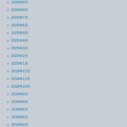
2025年9月
2025年8月
2025年7月
2025年6月
2025年5月
2025年4月
2025年3月
2025年2月
2025年1月
2018年12月
2018年11月
2018年10月
2018年9月
2018年8月
2018年6月
2018年5月
2018年2月