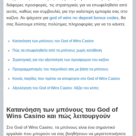
διάφορες προσφορές, τις στρατηγικές για να επωφεληθείτε από
αυτές, καθώς και συμβουλές για την καλύτερη εμπειρία σας στο
καζίνο. Αν ψάχνετε για
god of wins no deposit bonus codes
, θα
σας δώσουμε επίσης πολύτιμες πληροφορίες για να το κάνετε.
Κατανόηση των μπόνους του God of Wins Casino
Πώς να επωφεληθείτε από τα μπόνους χωρίς κατάθεση
Στρατηγικές για την αξιοποίηση των προσφορών του καζίνο
Προγραμματισμός του παιχνιδιού σας με βάση τα μπόνους
Κοινές παγίδες που πρέπει να αποφύγετε στο God of Wins Casino
Αξιολόγηση του God of Wins Casino: Αξίζει τον κόπο;
Κατανόηση των μπόνους του God of
Wins Casino και πώς λειτουργούν
Στο God of Wins Casino, τα μπόνους είναι ένα σημαντικό
εργαλείο που μπορούν να σας βοηθήσουν να μεγιστοποιήσετε