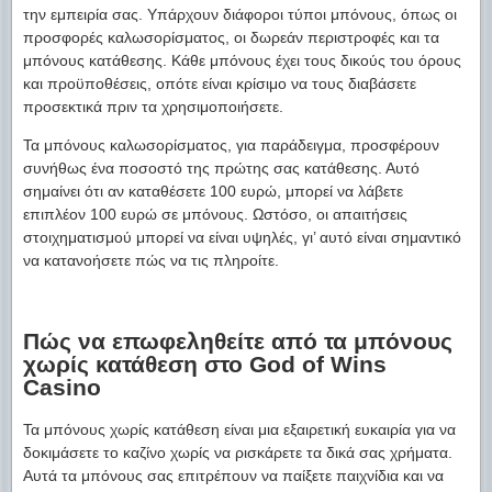
την εμπειρία σας. Υπάρχουν διάφοροι τύποι μπόνους, όπως οι
προσφορές καλωσορίσματος, οι δωρεάν περιστροφές και τα
μπόνους κατάθεσης. Κάθε μπόνους έχει τους δικούς του όρους
και προϋποθέσεις, οπότε είναι κρίσιμο να τους διαβάσετε
προσεκτικά πριν τα χρησιμοποιήσετε.
Τα μπόνους καλωσορίσματος, για παράδειγμα, προσφέρουν
συνήθως ένα ποσοστό της πρώτης σας κατάθεσης. Αυτό
σημαίνει ότι αν καταθέσετε 100 ευρώ, μπορεί να λάβετε
επιπλέον 100 ευρώ σε μπόνους. Ωστόσο, οι απαιτήσεις
στοιχηματισμού μπορεί να είναι υψηλές, γι’ αυτό είναι σημαντικό
να κατανοήσετε πώς να τις πληροίτε.
Πώς να επωφεληθείτε από τα μπόνους
χωρίς κατάθεση στο God of Wins
Casino
Τα μπόνους χωρίς κατάθεση είναι μια εξαιρετική ευκαιρία για να
δοκιμάσετε το καζίνο χωρίς να ρισκάρετε τα δικά σας χρήματα.
Αυτά τα μπόνους σας επιτρέπουν να παίξετε παιχνίδια και να