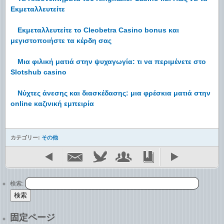
Εκμεταλλευτείτε
Εκμεταλλευτείτε το Cleobetra Casino bonus και
μεγιστοποιήστε τα κέρδη σας
Μια φιλική ματιά στην ψυχαγωγία: τι να περιμένετε στο
Slotshub casino
Νύχτες άνεσης και διασκέδασης: μια φρέσκια ματιά στην
online καζινική εμπειρία
カテゴリー:
その他
検索:
固定ページ