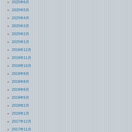
2025年6月
2025年5月
2025年4月
2025年3月
2025年2月
2025年1月
2018年12月
2018年11月
2018年10月
2018年9月
2018年8月
2018年6月
2018年5月
2018年2月
2018年1月
2017年12月
2017年11月