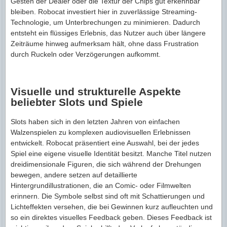
Gesten der Dealer oder die Textur der Chips gut erkennbar
bleiben. Robocat investiert hier in zuverlässige Streaming-
Technologie, um Unterbrechungen zu minimieren. Dadurch
entsteht ein flüssiges Erlebnis, das Nutzer auch über längere
Zeiträume hinweg aufmerksam hält, ohne dass Frustration
durch Ruckeln oder Verzögerungen aufkommt.
Visuelle und strukturelle Aspekte
beliebter Slots und Spiele
Slots haben sich in den letzten Jahren von einfachen
Walzenspielen zu komplexen audiovisuellen Erlebnissen
entwickelt. Robocat präsentiert eine Auswahl, bei der jedes
Spiel eine eigene visuelle Identität besitzt. Manche Titel nutzen
dreidimensionale Figuren, die sich während der Drehungen
bewegen, andere setzen auf detaillierte
Hintergrundillustrationen, die an Comic- oder Filmwelten
erinnern. Die Symbole selbst sind oft mit Schattierungen und
Lichteffekten versehen, die bei Gewinnen kurz aufleuchten und
so ein direktes visuelles Feedback geben. Dieses Feedback ist