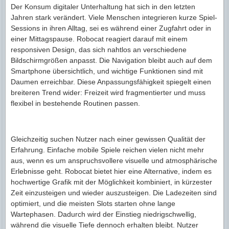
Der Konsum digitaler Unterhaltung hat sich in den letzten
Jahren stark verändert. Viele Menschen integrieren kurze Spiel-
Sessions in ihren Alltag, sei es während einer Zugfahrt oder in
einer Mittagspause. Robocat reagiert darauf mit einem
responsiven Design, das sich nahtlos an verschiedene
Bildschirmgrößen anpasst. Die Navigation bleibt auch auf dem
Smartphone übersichtlich, und wichtige Funktionen sind mit
Daumen erreichbar. Diese Anpassungsfähigkeit spiegelt einen
breiteren Trend wider: Freizeit wird fragmentierter und muss
flexibel in bestehende Routinen passen.
Gleichzeitig suchen Nutzer nach einer gewissen Qualität der
Erfahrung. Einfache mobile Spiele reichen vielen nicht mehr
aus, wenn es um anspruchsvollere visuelle und atmosphärische
Erlebnisse geht. Robocat bietet hier eine Alternative, indem es
hochwertige Grafik mit der Möglichkeit kombiniert, in kürzester
Zeit einzusteigen und wieder auszusteigen. Die Ladezeiten sind
optimiert, und die meisten Slots starten ohne lange
Wartephasen. Dadurch wird der Einstieg niedrigschwellig,
während die visuelle Tiefe dennoch erhalten bleibt. Nutzer