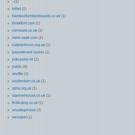
-
(1)
Ivibet
(1)
bamboofurnitureboards.co.uk
(1)
blokkfont.com
(1)
cornware.co.uk
(1)
mem-saab.com
(1)
natplanforum.org.uk
(1)
paysafecard casino
(1)
pskcasino-hr
(1)
public
(8)
shuffle
(1)
soulbroken.co.uk
(1)
spna.org.uk
(1)
stanmerhouse.co.uk
(1)
th3testing.co.uk
(1)
uncategorized
(3)
weissbet
(1)