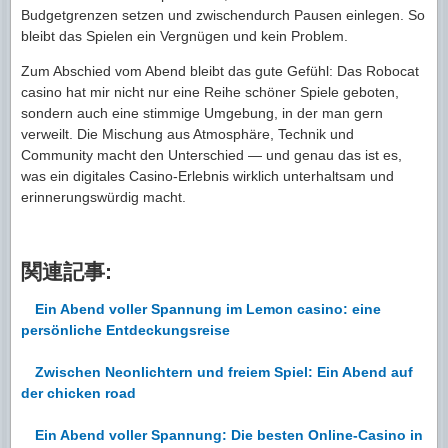
Budgetgrenzen setzen und zwischendurch Pausen einlegen. So
bleibt das Spielen ein Vergnügen und kein Problem.
Zum Abschied vom Abend bleibt das gute Gefühl: Das Robocat
casino hat mir nicht nur eine Reihe schöner Spiele geboten,
sondern auch eine stimmige Umgebung, in der man gern
verweilt. Die Mischung aus Atmosphäre, Technik und
Community macht den Unterschied — und genau das ist es,
was ein digitales Casino-Erlebnis wirklich unterhaltsam und
erinnerungswürdig macht.
関連記事:
Ein Abend voller Spannung im Lemon casino: eine
persönliche Entdeckungsreise
Zwischen Neonlichtern und freiem Spiel: Ein Abend auf
der chicken road
Ein Abend voller Spannung: Die besten Online-Casino in