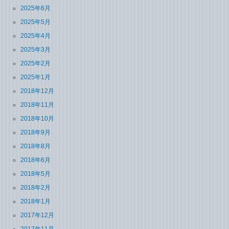
2025年6月
2025年5月
2025年4月
2025年3月
2025年2月
2025年1月
2018年12月
2018年11月
2018年10月
2018年9月
2018年8月
2018年6月
2018年5月
2018年2月
2018年1月
2017年12月