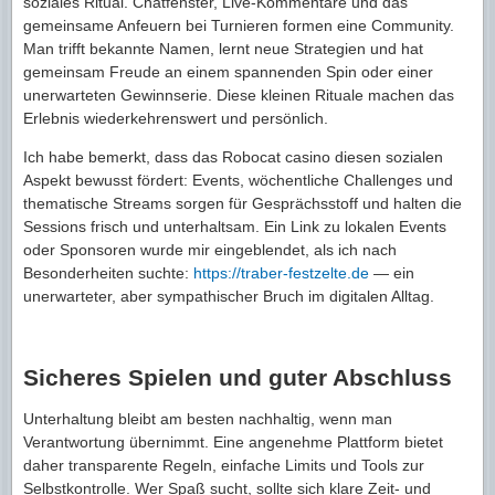
soziales Ritual. Chatfenster, Live-Kommentare und das
gemeinsame Anfeuern bei Turnieren formen eine Community.
Man trifft bekannte Namen, lernt neue Strategien und hat
gemeinsam Freude an einem spannenden Spin oder einer
unerwarteten Gewinnserie. Diese kleinen Rituale machen das
Erlebnis wiederkehrenswert und persönlich.
Ich habe bemerkt, dass das Robocat casino diesen sozialen
Aspekt bewusst fördert: Events, wöchentliche Challenges und
thematische Streams sorgen für Gesprächsstoff und halten die
Sessions frisch und unterhaltsam. Ein Link zu lokalen Events
oder Sponsoren wurde mir eingeblendet, als ich nach
Besonderheiten suchte:
https://traber-festzelte.de
— ein
unerwarteter, aber sympathischer Bruch im digitalen Alltag.
Sicheres Spielen und guter Abschluss
Unterhaltung bleibt am besten nachhaltig, wenn man
Verantwortung übernimmt. Eine angenehme Plattform bietet
daher transparente Regeln, einfache Limits und Tools zur
Selbstkontrolle. Wer Spaß sucht, sollte sich klare Zeit- und