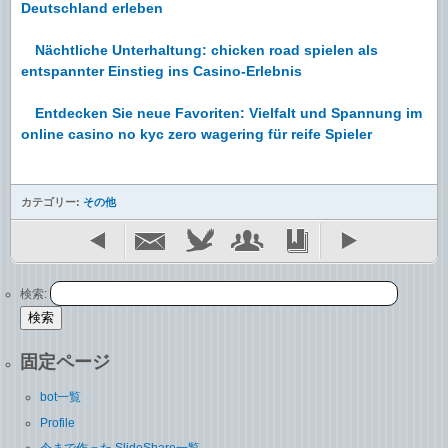
Deutschland erleben
Nächtliche Unterhaltung: chicken road spielen als
entspannter Einstieg ins Casino-Erlebnis
Entdecken Sie neue Favoriten: Vielfalt und Spannung im
online casino no kyc zero wagering für reife Spieler
カテゴリー:
その他
検索:
固定ページ
bot一覧
Profile