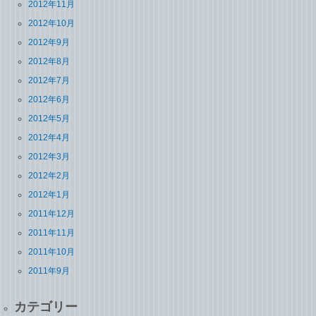
2012年11月
2012年10月
2012年9月
2012年8月
2012年7月
2012年6月
2012年5月
2012年4月
2012年3月
2012年2月
2012年1月
2011年12月
2011年11月
2011年10月
2011年9月
カテゴリー