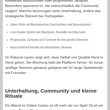
komplexen Bonusrunden oder progressiven Jackpots.
Besonders spannend ist, wie unterschiedlich die Community
reagiert: Manche bevorzugen reine Unterhaltung, andere das
strategische Element bei Tischspielen.
Video-Slots mit thematischen Geschichten und Bonusrunden
Live-Dealer-Spiele wie Blackjack, Roulette und Baccarat
Progressive Jackpots und Turniere für das große Adrenalin
Neue Hybrid-Formate mit interaktiven Streams
Im Robocat casino zeigt sich, dass Vielfalt und Qualität Hand in
Hand gehen. Die Mischung hebt die Plattform hervor: für kurze,
spaßige Sessions genauso geeignet wie für lange Spielabende
mit Freunden.
Unterhaltung, Community und kleine
Rituale
Ein Abend im Online-Casino ist oft mehr als nur Spiel: Es ist ein