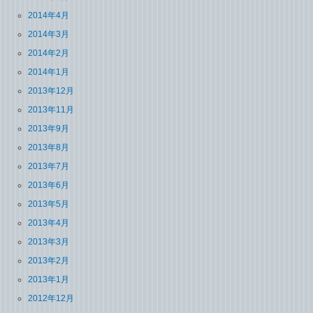
2014年4月
2014年3月
2014年2月
2014年1月
2013年12月
2013年11月
2013年9月
2013年8月
2013年7月
2013年6月
2013年5月
2013年4月
2013年3月
2013年2月
2013年1月
2012年12月