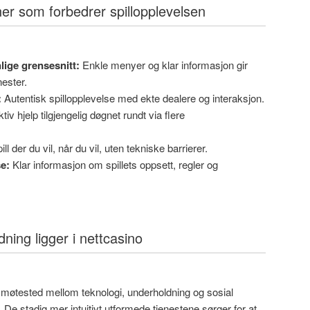
ner som forbedrer spillopplevelsen
lige grensesnitt:
Enkle menyer og klar informasjon gir
nester.
:
Autentisk spillopplevelse med ekte dealere og interaksjon.
tiv hjelp tilgjengelig døgnet rundt via flere
.
ll der du vil, når du vil, uten tekniske barrierer.
se:
Klar informasjon om spillets oppsett, regler og
ning ligger i nettcasino
 møtested mellom teknologi, underholdning og sosial
 De stadig mer intuitivt utformede tjenestene sørger for at