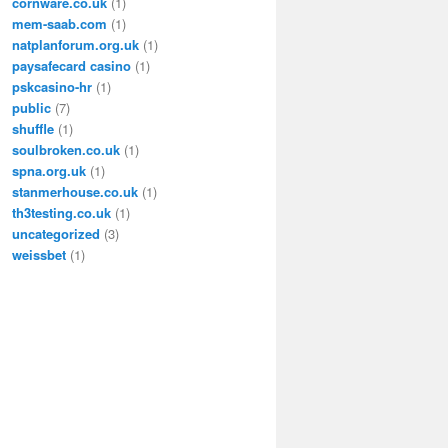
cornware.co.uk
(1)
mem-saab.com
(1)
natplanforum.org.uk
(1)
paysafecard casino
(1)
pskcasino-hr
(1)
public
(7)
shuffle
(1)
soulbroken.co.uk
(1)
spna.org.uk
(1)
stanmerhouse.co.uk
(1)
th3testing.co.uk
(1)
uncategorized
(3)
weissbet
(1)