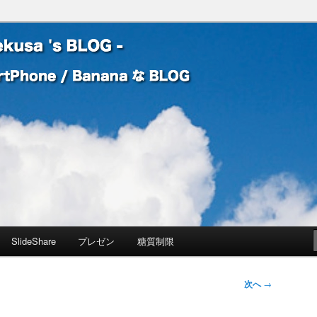
 Banana な BLOG
! – mauekusa 's BLOG -
SlideShare
プレゼン
糖質制限
次へ
→