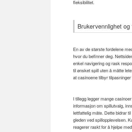
fleksibilitet.
Brukervennlighet og t
En av de største fordelene med 
hvor du befinner deg. Nettside
enkel navigering og rask respo
til ønsket spill uten å måtte le
at casinoene tilbyr tilpasninger
I tillegg legger mange casinoer 
informasjon om spillutvalg, inn
lettfattelig måte. Dette bidrar 
gleden ved spillopplevelsen. Ku
reagerer raskt for å hjelpe me