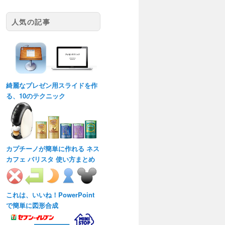
人気の記事
綺麗なプレゼン用スライドを作
る、10のテクニック
カプチーノが簡単に作れる ネス
カフェ バリスタ 使い方まとめ
これは、いいね！PowerPoint
で簡単に図形合成