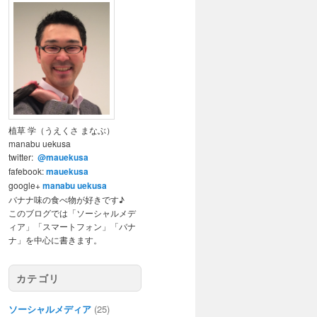
植草 学（うえくさ まなぶ）
manabu uekusa
twitter:
@mauekusa
fafebook:
mauekusa
google+
manabu uekusa
バナナ味の食べ物が好きです♪
このブログでは「ソーシャルメデ
ィア」「スマートフォン」「バナ
ナ」を中心に書きます。
カテゴリ
ソーシャルメディア
(25)