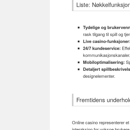
Liste: Nøkkelfunksjo
Tydelige og brukervenn
rask tilgang til spill og tje
Live casino-funksjoner
24/7 kundeservice:
Effek
kommunikasjonskanaler
Mobiloptimalisering:
Spi
Detaljert spillbeskrivel
designelementer.
Fremtidens underhold
Online casino representerer et
interaksjon for voksne brukere.