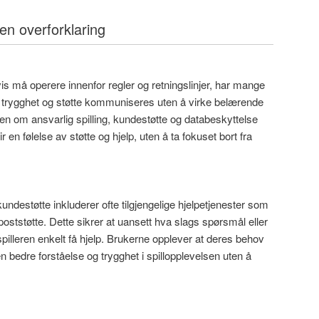
en overforklaring
is må operere innenfor regler og retningslinjer, har mange
r trygghet og støtte kommuniseres uten å virke belærende
nen om ansvarlig spilling, kundestøtte og databeskyttelse
en følelse av støtte og hjelp, uten å ta fokuset bort fra
ndestøtte inkluderer ofte tilgjengelige hjelpetjenester som
oststøtte. Dette sikrer at uansett hva slags spørsmål eller
pilleren enkelt få hjelp. Brukerne opplever at deres behov
en bedre forståelse og trygghet i spillopplevelsen uten å