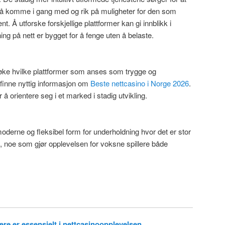
l å komme i gang med og rik på muligheter for den som
. Å utforske forskjellige plattformer kan gi innblikk i
ng på nett er bygget for å fenge uten å belaste.
e hvilke plattformer som anses som trygge og
finne nyttig informasjon om
Beste nettcasino i Norge 2026
.
 å orientere seg i et marked i stadig utvikling.
n moderne og fleksibel form for underholdning hvor det er stor
et, noe som gjør opplevelsen for voksne spillere både
e er essensielt i nettcasinoopplevelsen