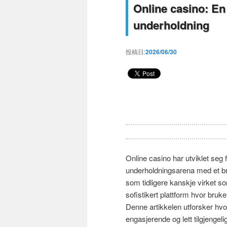
Online casino: En
underholdning
投稿日:
2026/06/30
Online casino har utviklet seg fr
underholdningsarena med et bre
som tidligere kanskje virket som
sofistikert plattform hvor bruk
Denne artikkelen utforsker hvor
engasjerende og lett tilgjengel