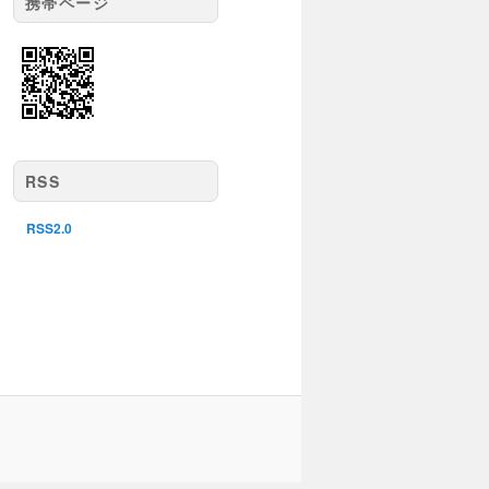
携帯ページ
RSS
RSS2.0