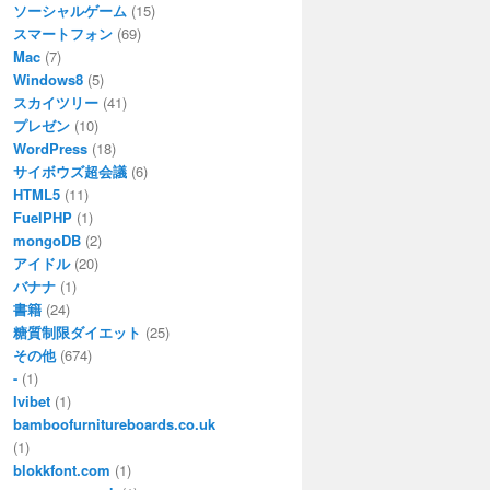
ソーシャルゲーム
(15)
スマートフォン
(69)
Mac
(7)
Windows8
(5)
スカイツリー
(41)
プレゼン
(10)
WordPress
(18)
サイボウズ超会議
(6)
HTML5
(11)
FuelPHP
(1)
mongoDB
(2)
アイドル
(20)
バナナ
(1)
書籍
(24)
糖質制限ダイエット
(25)
その他
(674)
-
(1)
Ivibet
(1)
bamboofurnitureboards.co.uk
(1)
blokkfont.com
(1)