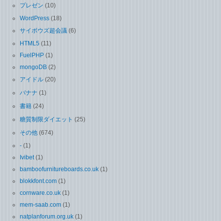
プレゼン
(10)
WordPress
(18)
サイボウズ超会議
(6)
HTML5
(11)
FuelPHP
(1)
mongoDB
(2)
アイドル
(20)
バナナ
(1)
書籍
(24)
糖質制限ダイエット
(25)
その他
(674)
-
(1)
Ivibet
(1)
bamboofurnitureboards.co.uk
(1)
blokkfont.com
(1)
cornware.co.uk
(1)
mem-saab.com
(1)
natplanforum.org.uk
(1)