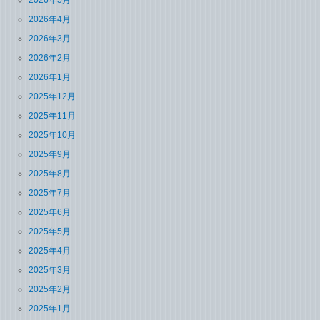
2026年5月
2026年4月
2026年3月
2026年2月
2026年1月
2025年12月
2025年11月
2025年10月
2025年9月
2025年8月
2025年7月
2025年6月
2025年5月
2025年4月
2025年3月
2025年2月
2025年1月