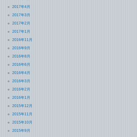
2017年4月
2017年3月
2017年2月
2017年1月
2016年11月
2016年9月
2016年8月
2016年6月
2016年4月
2016年3月
2016年2月
2016年1月
2015年12月
2015年11月
2015年10月
2015年9月