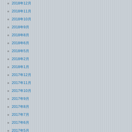
2018年12月
2018年11月
2018年10月
2018年9月
2018年8月
2018年6月
2018年5月
2018年2月
2018年1月
2017年12月
2017年11月
2017年10月
2017年9月
2017年8月
2017年7月
2017年6月
2017年5月