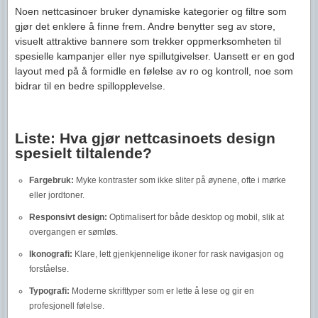
Noen nettcasinoer bruker dynamiske kategorier og filtre som
gjør det enklere å finne frem. Andre benytter seg av store,
visuelt attraktive bannere som trekker oppmerksomheten til
spesielle kampanjer eller nye spillutgivelser. Uansett er en god
layout med på å formidle en følelse av ro og kontroll, noe som
bidrar til en bedre spillopplevelse.
Liste: Hva gjør nettcasinoets design
spesielt tiltalende?
Fargebruk:
Myke kontraster som ikke sliter på øynene, ofte i mørke
eller jordtoner.
Responsivt design:
Optimalisert for både desktop og mobil, slik at
overgangen er sømløs.
Ikonografi:
Klare, lett gjenkjennelige ikoner for rask navigasjon og
forståelse.
Typografi:
Moderne skrifttyper som er lette å lese og gir en
profesjonell følelse.