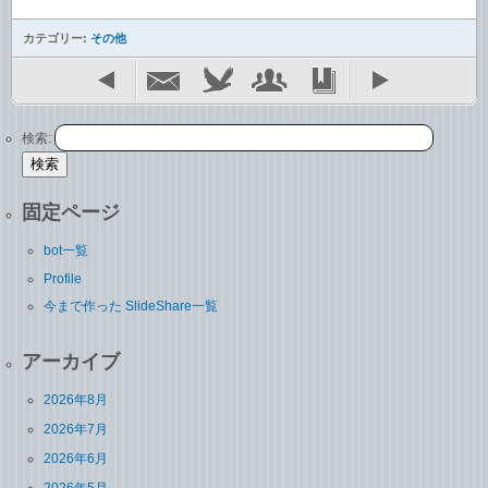
カテゴリー:
その他
検索:
固定ページ
bot一覧
Profile
今まで作った SlideShare一覧
アーカイブ
2026年8月
2026年7月
2026年6月