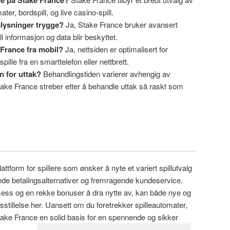
ater, bordspill, og live casino-spill.
lysninger trygge?
Ja, Stake France bruker avansert
ll informasjon og data blir beskyttet.
 France fra mobil?
Ja, nettsiden er optimalisert for
pille fra en smarttelefon eller nettbrett.
n for uttak?
Behandlingstiden varierer avhengig av
ke France streber etter å behandle uttak så raskt som
attform for spillere som ønsker å nyte et variert spillutvalg
de betalingsalternativer og fremragende kundeservice.
sess og en rekke bonuser å dra nytte av, kan både nye og
redsstillelse her. Uansett om du foretrekker spilleautomater,
r Stake France en solid basis for en spennende og sikker