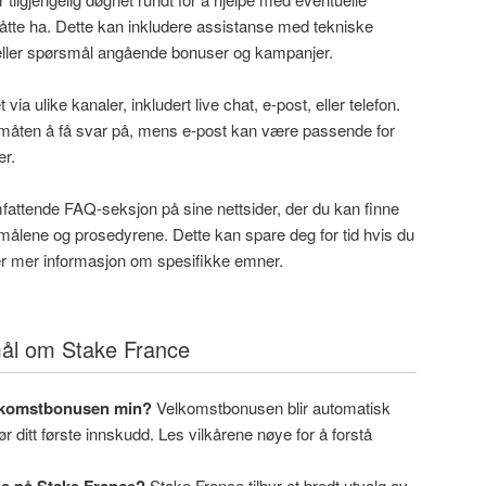
åtte ha. Dette kan inkludere assistanse med tekniske
 eller spørsmål angående bonuser og kampanjer.
a ulike kanaler, inkludert live chat, e-post, eller telefon.
e måten å få svar på, mens e-post kan være passende for
er.
fattende FAQ-seksjon på sine nettsider, der du kan finne
målene og prosedyrene. Dette kan spare deg for tid hvis du
ger mer informasjon om spesifikke emner.
ål om Stake France
elkomstbonusen min?
Velkomstbonusen blir automatisk
jør ditt første innskudd. Les vilkårene nøye for å forstå
lle på Stake France?
Stake France tilbyr et bredt utvalg av