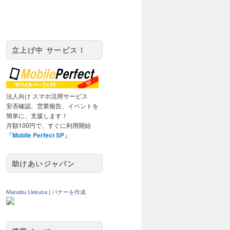
立上げ中 サービス！
法人向け スマホ活用サービス
安否確認、営業報告、イベントを
簡単に、支援します！
月額100円で、すぐに利用開始
「Mobile Perfect SP」
助けあいジャパン
Manabu Uekusa
|
バナーを作成