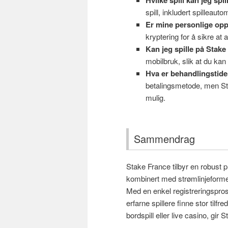
spill, inkludert spilleautom
Er mine personlige opp
kryptering for å sikre at a
Kan jeg spille på Stake
mobilbruk, slik at du kan s
Hva er behandlingstide
betalingsmetode, men Sta
mulig.
Sammendrag
Stake France tilbyr en robust pl
kombinert med strømlinjeforme
Med en enkel registreringspro
erfarne spillere finne stor tilf
bordspill eller live casino, gi