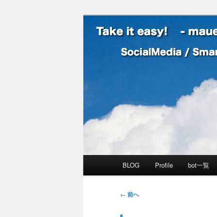
SocialMedia / SmartPhone /
Take it easy
メインメニュー
BLOG
Profile
bot一覧
メインコンテンツへ移動
サブコンテンツへ移動
投稿ナビゲーション
←
前へ