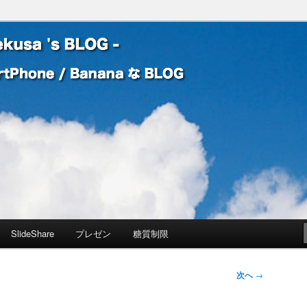
 Banana な BLOG
! – mauekusa 's BLOG -
SlideShare
プレゼン
糖質制限
次へ
→