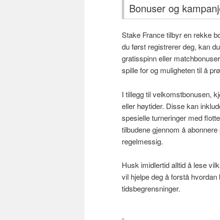
Bonuser og kampanj
Stake France tilbyr en rekke bo
du først registrerer deg, kan 
gratisspinn eller matchbonuser
spille for og muligheten til å pr
I tillegg til velkomstbonusen, k
eller høytider. Disse kan inkl
spesielle turneringer med flott
tilbudene gjennom å abonnere
regelmessig.
Husk imidlertid alltid å lese 
vil hjelpe deg å forstå hvorda
tidsbegrensninger.