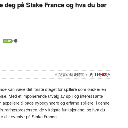
e deg på Stake France og hva du bør
この記事の所要時間：
約
11
分
52
秒
nce kan være det første steget for spillere som ønsker en
se. Med et imponerende utvalg av spill og interessante
 appellere til både nybegynnere og erfarne spillere. I denne
gistreringsprosessen, de viktigste funksjonene, og hva du
er ditt eventyr på Stake France.