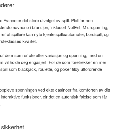
ndører
France er det store utvalget av spill. Plattformen
ørste navnene i bransjen, inkludert NetEnt, Microgaming,
er at spillere kan nyte kjente spilleautomater, bordspill, og
steklasses kvalitet.
for dem som er ute etter variasjon og spenning, med en
m vil holde deg engasjert. For de som foretrekker en mer
spill som blackjack, roulette, og poker tilby utfordrende
oppleve spenningen ved ekte casinoer fra komforten av ditt
interaktive funksjoner, gir det en autentisk følelse som får
.
 sikkerhet