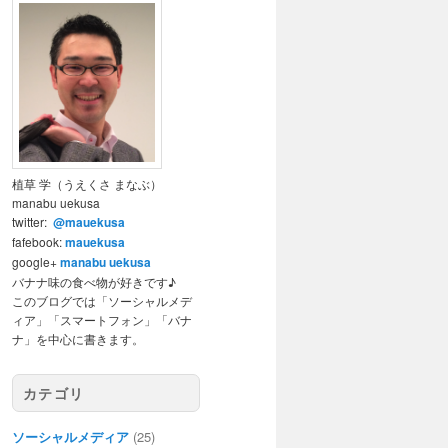
植草 学（うえくさ まなぶ）
manabu uekusa
twitter:
@mauekusa
fafebook:
mauekusa
google+
manabu uekusa
バナナ味の食べ物が好きです♪
このブログでは「ソーシャルメデ
ィア」「スマートフォン」「バナ
ナ」を中心に書きます。
カテゴリ
ソーシャルメディア
(25)