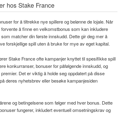
er hos Stake France
nuser for å tiltrekke nye spillere og belønne de lojale. Når
du forvente å finne en velkomstbonus som kan inkludere
 som matcher din første innskudd. Dette gir deg mer å
øve forskjellige spill uten å bruke for mye av eget kapital.
jører Stake France ofte kampanjer knyttet til spesifikke spill
udere konkurranser, bonuser for påfølgende innskudd, og
e premier. Det er viktig å holde seg oppdatert på disse
 på deres nyhetsbrev eller besøke kampanjesiden
vilkårene og betingelsene som følger med hver bonus. Dette
n bonuser fungerer, inkludert eventuell omsetningskrav og