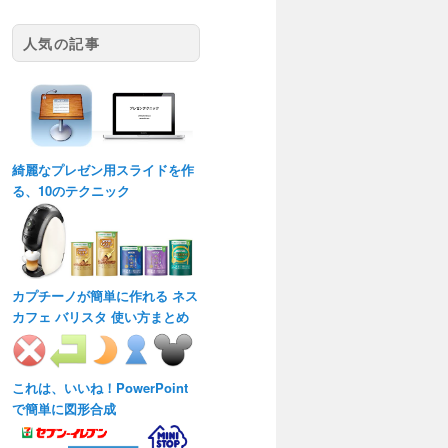
人気の記事
綺麗なプレゼン用スライドを作
る、10のテクニック
カプチーノが簡単に作れる ネス
カフェ バリスタ 使い方まとめ
これは、いいね！PowerPoint
で簡単に図形合成