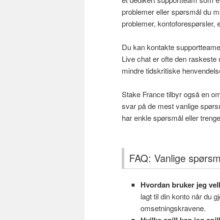
problemer eller spørsmål du m
problemer, kontoforespørsler,
Du kan kontakte supportteamet vi
Live chat er ofte den raskest
mindre tidskritiske henvendels
Stake France tilbyr også en om
svar på de mest vanlige spørs
har enkle spørsmål eller tren
FAQ: Vanlige spørsm
Hvordan bruker jeg v
lagt til din konto når du g
omsetningskravene.
Hvilke spill kan jeg spi