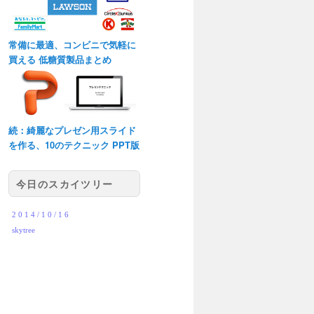
常備に最適、コンビニで気軽に
買える 低糖質製品まとめ
続：綺麗なプレゼン用スライド
を作る、10のテクニック PPT版
今日のスカイツリー