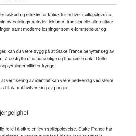
r sikkert og effektivt er kritisk for enhver spillopplevelse.
alg av betalingsmetoder, inkludert tradisjonelle alternativer
øringer, samt moderne løsninger som e-lommebøker og
ger, kan du være trygg på at Stake France benytter seg av
or å beskytte dine personlige og finansielle data. Dette
opplysninger alltid er trygge.
at verifisering av identitet kan være nødvendig ved større
ns tiltak mot hvitvasking av penger.
jengelighet
ig rolle i å sikre en jevn spillopplevelse. Stake France har
tilgjengelig døgnet rundt for å hjelpe med eventuelle