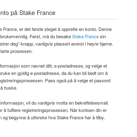
onto på Stake France
France, er det første steget å opprette en konto. Denne
 brukervennlig. Først, må du besøke
Stake France
sin
istrer deg”-knapp, vanligvis plassert øverst i høyre hjørne.
starte prosessen.
informasjon som navnet ditt, e-postadresse, og velge et
 bruke en gyldig e-postadresse, da du kan bli bedt om å
registreringsprosessen. Pass også på å velge et passord
 å huske.
 informasjon, vil du vanligvis motta en bekreftelsesmail.
r å fullføre registreringsprosessen. Når kontoen din er
 inn og begynne å utforske hva Stake France har å tilby.