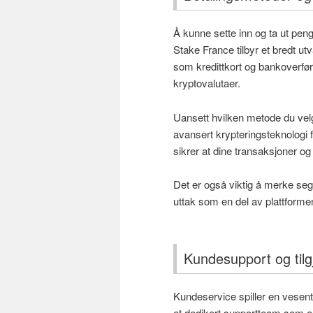
Å kunne sette inn og ta ut penge
Stake France tilbyr et bredt utv
som kredittkort og bankoverf
kryptovalutaer.
Uansett hvilken metode du vel
avansert krypteringsteknologi f
sikrer at dine transaksjoner og 
Det er også viktig å merke seg 
uttak som en del av plattforme
Kundesupport og tilg
Kundeservice spiller en vesentl
et dedikert supportteam som er 