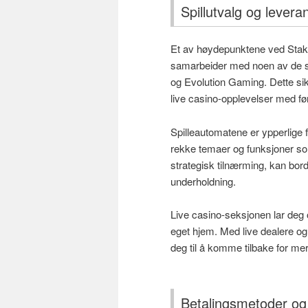
Spillutvalg og levera
Et av høydepunktene ved Stake 
samarbeider med noen av de st
og Evolution Gaming. Dette sikr
live casino-opplevelser med før
Spilleautomatene er ypperlige 
rekke temaer og funksjoner so
strategisk tilnærming, kan bord
underholdning.
Live casino-seksjonen lar deg 
eget hjem. Med live dealere og 
deg til å komme tilbake for mer
Betalingsmetoder og