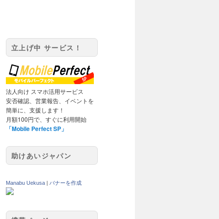
立上げ中 サービス！
法人向け スマホ活用サービス
安否確認、営業報告、イベントを
簡単に、支援します！
月額100円で、すぐに利用開始
「Mobile Perfect SP」
助けあいジャパン
Manabu Uekusa
|
バナーを作成