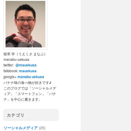
植草 学（うえくさ まなぶ）
manabu uekusa
twitter:
@mauekusa
fafebook:
mauekusa
google+
manabu uekusa
バナナ味の食べ物が好きです♪
このブログでは「ソーシャルメデ
ィア」「スマートフォン」「バナ
ナ」を中心に書きます。
カテゴリ
ソーシャルメディア
(25)