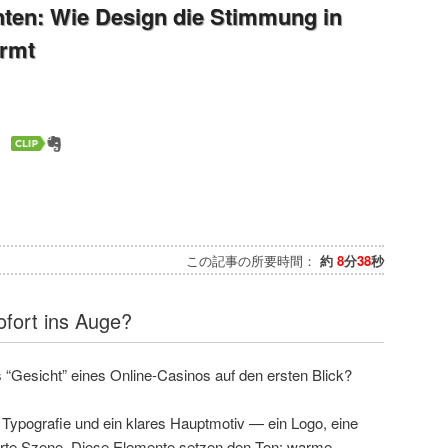
hten: Wie Design die Stimmung in
ormt
この記事の所要時間：
約
8
分
38
秒
ofort ins Auge?
“Gesicht” eines Online-Casinos auf den ersten Blick?
 Typografie und ein klares Hauptmotiv — ein Logo, eine
ierte Szene. Diese Elemente setzen den Ton: warme