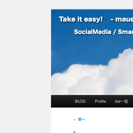
SocialMedia / SmartPhone /
Take it easy
メインメニュー
BLOG
Profile
bot一覧
メインコンテンツへ移動
サブコンテンツへ移動
投稿ナビゲーション
←
前へ