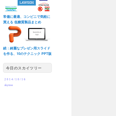
常備に最適、コンビニで気軽に
買える 低糖質製品まとめ
続：綺麗なプレゼン用スライド
を作る、10のテクニック PPT版
今日のスカイツリー