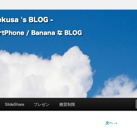
 Banana な BLOG
! – mauekusa 's BLOG -
SlideShare
プレゼン
糖質制限
次へ
→