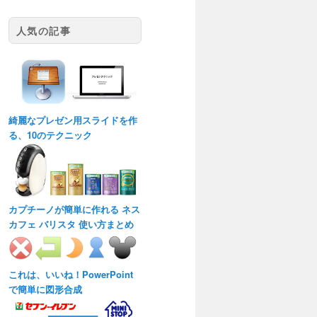
人気の記事
綺麗なプレゼン用スライドを作
る、10のテクニック
カプチーノが簡単に作れる ネス
カフェ バリスタ 使い方まとめ
これは、いいね！PowerPoint
で簡単に図形合成