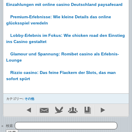
Einzahlungen mit online casino Deutschland paysafecard
Premium-Erlebnisse: Wie kleine Details das online
glücksspiel veredeln
Lobby-Erlebnis im Fokus: Wie chicken road den Einstieg
ins Casino gestaltet
Glamour und Spannung: Romibet casino als Erlebnis-
Lounge
Rizzio casino: Das feine Flackern der Slots, das man
sofort spürt
カテゴリー:
その他
検索: