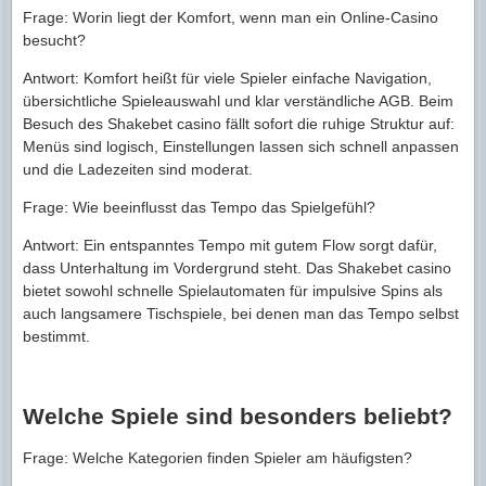
Frage: Worin liegt der Komfort, wenn man ein Online-Casino
besucht?
Antwort: Komfort heißt für viele Spieler einfache Navigation,
übersichtliche Spieleauswahl und klar verständliche AGB. Beim
Besuch des Shakebet casino fällt sofort die ruhige Struktur auf:
Menüs sind logisch, Einstellungen lassen sich schnell anpassen
und die Ladezeiten sind moderat.
Frage: Wie beeinflusst das Tempo das Spielgefühl?
Antwort: Ein entspanntes Tempo mit gutem Flow sorgt dafür,
dass Unterhaltung im Vordergrund steht. Das Shakebet casino
bietet sowohl schnelle Spielautomaten für impulsive Spins als
auch langsamere Tischspiele, bei denen man das Tempo selbst
bestimmt.
Welche Spiele sind besonders beliebt?
Frage: Welche Kategorien finden Spieler am häufigsten?