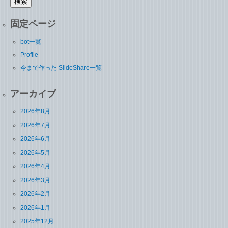
固定ページ
bot一覧
Profile
今まで作った SlideShare一覧
アーカイブ
2026年8月
2026年7月
2026年6月
2026年5月
2026年4月
2026年3月
2026年2月
2026年1月
2025年12月