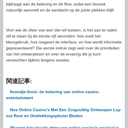
bijdraagt aan de beleving en de flow, zodat een bezoek
natuurlijk aanvoelt en de aandacht op de juiste plekken blijft.
Voor wie de sfeer van een site wil toetsen, is het aan te raden
stil te staan bij de eerste vijf seconden: hoe voelt het
kleurgebruik, hoe reageert de interface, en hoe wordt informatie
gepresenteerd? Die eerste indruk zegt veel over de prioriteiten
van het ontwerpteam en over de ervaring die je kunt
verwachten tijdens langere sessies.
関連記事:
Avondje thuis: de beleving van online casino-
entertainment
Hoe Online Casino’s Met Een Zorgvuldig Ontworpen Lay-
out Rust en Ontdekkingsplezier Bieden
Waarom het visuele ritme van online casino’s cruciaal is