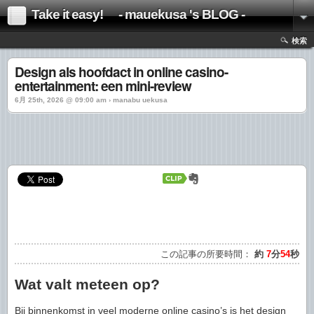
Take it easy! - mauekusa 's BLOG -
検索
Design als hoofdact in online casino-
entertainment: een mini-review
6月 25th, 2026 @ 09:00 am › manabu uekusa
この記事の所要時間：
約
7
分
54
秒
Wat valt meteen op?
Bij binnenkomst in veel moderne online casino’s is het design