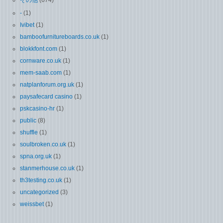
その他
(674)
-
(1)
Ivibet
(1)
bamboofurnitureboards.co.uk
(1)
blokkfont.com
(1)
cornware.co.uk
(1)
mem-saab.com
(1)
natplanforum.org.uk
(1)
paysafecard casino
(1)
pskcasino-hr
(1)
public
(8)
shuffle
(1)
soulbroken.co.uk
(1)
spna.org.uk
(1)
stanmerhouse.co.uk
(1)
th3testing.co.uk
(1)
uncategorized
(3)
weissbet
(1)