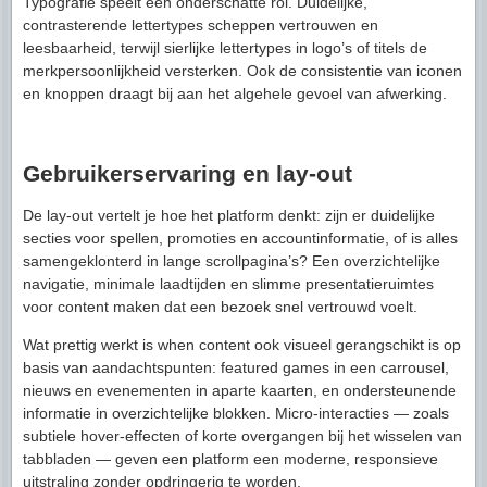
Typografie speelt een onderschatte rol. Duidelijke,
contrasterende lettertypes scheppen vertrouwen en
leesbaarheid, terwijl sierlijke lettertypes in logo’s of titels de
merkpersoonlijkheid versterken. Ook de consistentie van iconen
en knoppen draagt bij aan het algehele gevoel van afwerking.
Gebruikerservaring en lay-out
De lay-out vertelt je hoe het platform denkt: zijn er duidelijke
secties voor spellen, promoties en accountinformatie, of is alles
samengeklonterd in lange scrollpagina’s? Een overzichtelijke
navigatie, minimale laadtijden en slimme presentatieruimtes
voor content maken dat een bezoek snel vertrouwd voelt.
Wat prettig werkt is when content ook visueel gerangschikt is op
basis van aandachtspunten: featured games in een carrousel,
nieuws en evenementen in aparte kaarten, en ondersteunende
informatie in overzichtelijke blokken. Micro-interacties — zoals
subtiele hover-effecten of korte overgangen bij het wisselen van
tabbladen — geven een platform een moderne, responsieve
uitstraling zonder opdringerig te worden.