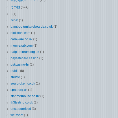
その他
(674)
-
(1)
Ivibet
(1)
bamboofurnitureboards.co.uk
(1)
blokkfont.com
(1)
cornware.co.uk
(1)
mem-saab.com
(1)
natplanforum.org.uk
(1)
paysafecard casino
(1)
pskcasino-hr
(1)
public
(8)
shuffle
(1)
soulbroken.co.uk
(1)
spna.org.uk
(1)
stanmerhouse.co.uk
(1)
th3testing.co.uk
(1)
uncategorized
(3)
weissbet
(1)