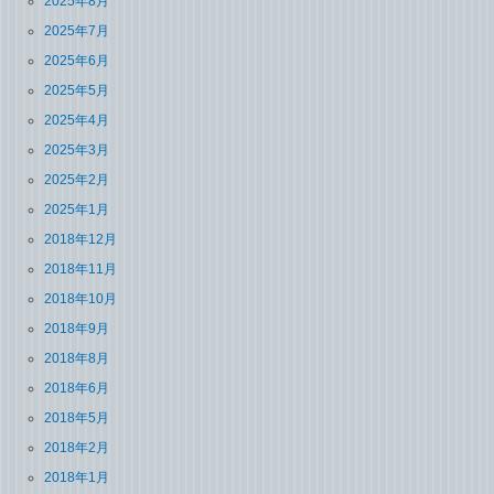
2025年8月
2025年7月
2025年6月
2025年5月
2025年4月
2025年3月
2025年2月
2025年1月
2018年12月
2018年11月
2018年10月
2018年9月
2018年8月
2018年6月
2018年5月
2018年2月
2018年1月