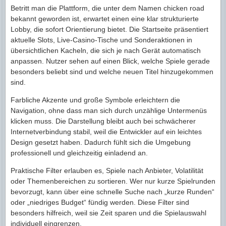
Betritt man die Plattform, die unter dem Namen chicken road
bekannt geworden ist, erwartet einen eine klar strukturierte
Lobby, die sofort Orientierung bietet. Die Startseite präsentiert
aktuelle Slots, Live-Casino-Tische und Sonderaktionen in
übersichtlichen Kacheln, die sich je nach Gerät automatisch
anpassen. Nutzer sehen auf einen Blick, welche Spiele gerade
besonders beliebt sind und welche neuen Titel hinzugekommen
sind.
Farbliche Akzente und große Symbole erleichtern die
Navigation, ohne dass man sich durch unzählige Untermenüs
klicken muss. Die Darstellung bleibt auch bei schwächerer
Internetverbindung stabil, weil die Entwickler auf ein leichtes
Design gesetzt haben. Dadurch fühlt sich die Umgebung
professionell und gleichzeitig einladend an.
Praktische Filter erlauben es, Spiele nach Anbieter, Volatilität
oder Themenbereichen zu sortieren. Wer nur kurze Spielrunden
bevorzugt, kann über eine schnelle Suche nach „kurze Runden“
oder „niedriges Budget“ fündig werden. Diese Filter sind
besonders hilfreich, weil sie Zeit sparen und die Spielauswahl
individuell eingrenzen.