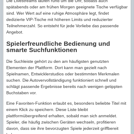
Die Livestreams laufen rund um die Uhr, sodass auch
spätabends oder am frühen Morgen geeignete Tische verfügbar
sind. Wer Wert auf eine ruhige Atmosphäre legt, findet
dedizierte VIP-Tische mit höheren Limits und reduzierter
Teilnehmerzahl. So entsteht für jede Vorliebe das passende
Angebot.
Spielerfreundliche Bedienung und
smarte Suchfunktionen
Die Suchleiste gehört zu den am häufigsten genutzten
Elementen der Plattform. Dort kann man gezielt nach
Spielnamen, Entwicklerstudios oder bestimmten Merkmalen
suchen. Die Autovervollständigung funktioniert schnell und
schlägt passende Ergebnisse bereits nach wenigen getippten
Buchstaben vor.
Eine Favoriten-Funktion erlaubt es, besonders beliebte Titel mit
einem Klick zu speichern. Diese Liste bleibt
plattformübergreifend erhalten, sobald man sich anmeldet.
Spieler, die häufig zwischen Geräten wechseln, profitieren
davon, dass sie ihre bevorzugten Spiele jederzeit griffbereit