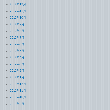
2012年12月
2012年11月
2012年10月
2012年9月
2012年8月
2012年7月
2012年6月
2012年5月
2012年4月
2012年3月
2012年2月
2012年1月
2011年12月
2011年11月
2011年10月
2011年9月