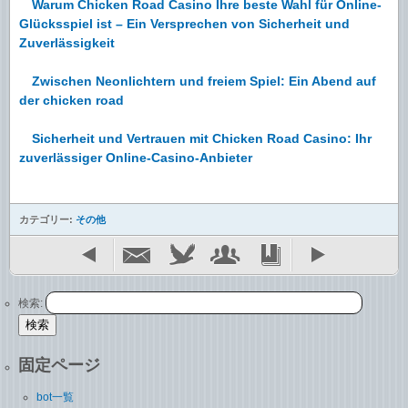
Warum Chicken Road Casino Ihre beste Wahl für Online-
Glücksspiel ist – Ein Versprechen von Sicherheit und
Zuverlässigkeit
Zwischen Neonlichtern und freiem Spiel: Ein Abend auf
der chicken road
Sicherheit und Vertrauen mit Chicken Road Casino: Ihr
zuverlässiger Online-Casino-Anbieter
カテゴリー:
その他
検索:
固定ページ
bot一覧