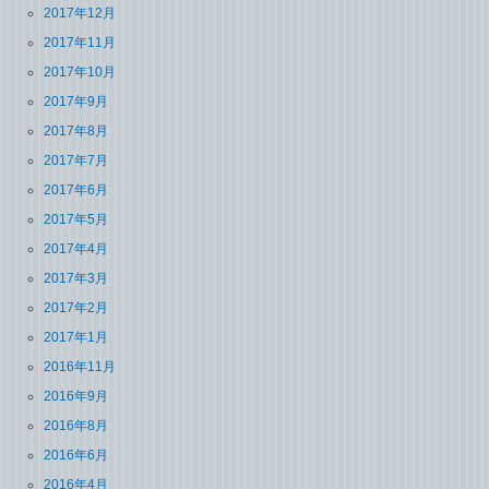
2017年12月
2017年11月
2017年10月
2017年9月
2017年8月
2017年7月
2017年6月
2017年5月
2017年4月
2017年3月
2017年2月
2017年1月
2016年11月
2016年9月
2016年8月
2016年6月
2016年4月