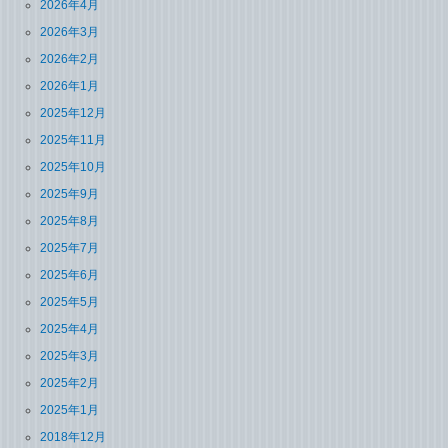
2026年4月
2026年3月
2026年2月
2026年1月
2025年12月
2025年11月
2025年10月
2025年9月
2025年8月
2025年7月
2025年6月
2025年5月
2025年4月
2025年3月
2025年2月
2025年1月
2018年12月