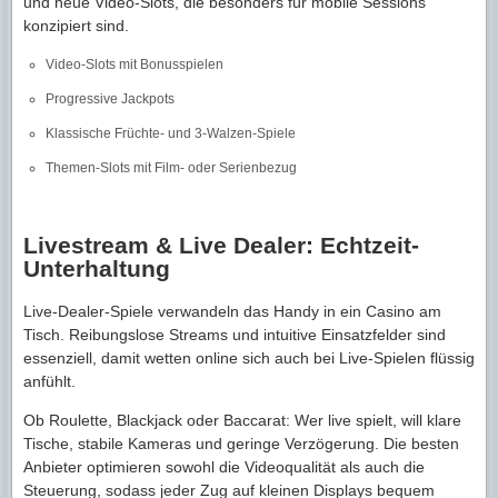
und neue Video-Slots, die besonders für mobile Sessions
konzipiert sind.
Video-Slots mit Bonusspielen
Progressive Jackpots
Klassische Früchte- und 3-Walzen-Spiele
Themen-Slots mit Film- oder Serienbezug
Livestream & Live Dealer: Echtzeit-
Unterhaltung
Live-Dealer-Spiele verwandeln das Handy in ein Casino am
Tisch. Reibungslose Streams und intuitive Einsatzfelder sind
essenziell, damit wetten online sich auch bei Live-Spielen flüssig
anfühlt.
Ob Roulette, Blackjack oder Baccarat: Wer live spielt, will klare
Tische, stabile Kameras und geringe Verzögerung. Die besten
Anbieter optimieren sowohl die Videoqualität als auch die
Steuerung, sodass jeder Zug auf kleinen Displays bequem