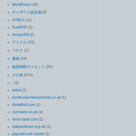
WordPress
(18)
サイボウズ超会議
(6)
HTML5
(11)
FuelPHP
(1)
mongoDB
(2)
アイドル
(20)
バナナ
(1)
書籍
(24)
糖質制限ダイエット
(25)
その他
(674)
-
(1)
Ivibet
(1)
bamboofurnitureboards.co.uk
(1)
blokkfont.com
(1)
cornware.co.uk
(1)
mem-saab.com
(1)
natplanforum.org.uk
(1)
paysafecard casino
(1)