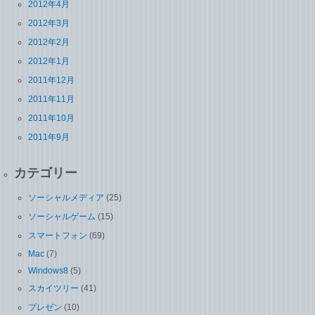
2012年4月
2012年3月
2012年2月
2012年1月
2011年12月
2011年11月
2011年10月
2011年9月
カテゴリー
ソーシャルメディア
(25)
ソーシャルゲーム
(15)
スマートフォン
(69)
Mac
(7)
Windows8
(5)
スカイツリー
(41)
プレゼン
(10)