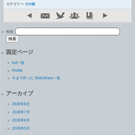
カテゴリー:
その他
検索:
固定ページ
bot一覧
Profile
今まで作った SlideShare一覧
アーカイブ
2026年8月
2026年7月
2026年6月
2026年5月