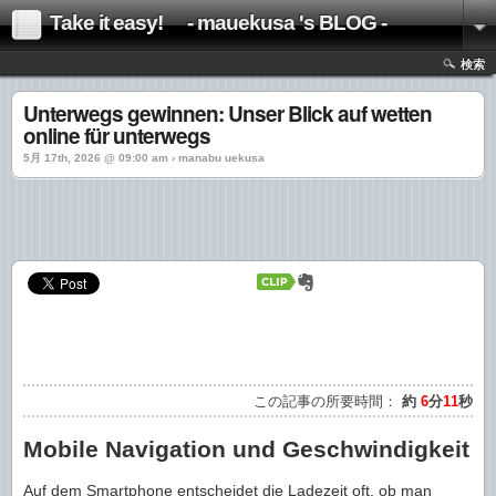
Take it easy! - mauekusa 's BLOG -
検索
Unterwegs gewinnen: Unser Blick auf wetten
online für unterwegs
5月 17th, 2026 @ 09:00 am › manabu uekusa
この記事の所要時間：
約
6
分
11
秒
Mobile Navigation und Geschwindigkeit
Auf dem Smartphone entscheidet die Ladezeit oft, ob man