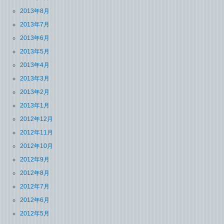
2013年8月
2013年7月
2013年6月
2013年5月
2013年4月
2013年3月
2013年2月
2013年1月
2012年12月
2012年11月
2012年10月
2012年9月
2012年8月
2012年7月
2012年6月
2012年5月