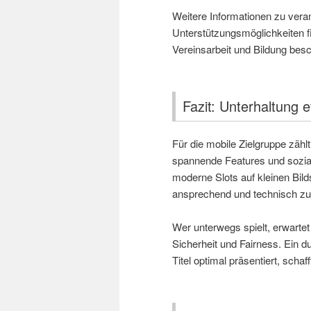
Weitere Informationen zu vera
Unterstützungsmöglichkeiten fi
Vereinsarbeit und Bildung besc
Fazit: Unterhaltung e
Für die mobile Zielgruppe zähl
spannende Features und sozia
moderne Slots auf kleinen Bild
ansprechend und technisch zu
Wer unterwegs spielt, erwarte
Sicherheit und Fairness. Ein 
Titel optimal präsentiert, sch