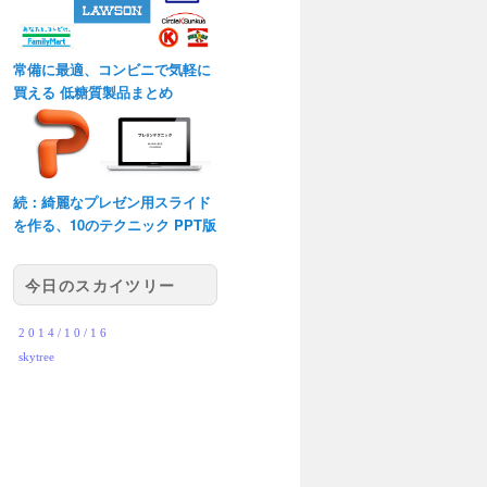
常備に最適、コンビニで気軽に
買える 低糖質製品まとめ
続：綺麗なプレゼン用スライド
を作る、10のテクニック PPT版
今日のスカイツリー