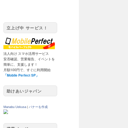
立上げ中 サービス！
法人向け スマホ活用サービス
安否確認、営業報告、イベントを
簡単に、支援します！
月額100円で、すぐに利用開始
「Mobile Perfect SP」
助けあいジャパン
Manabu Uekusa
|
バナーを作成