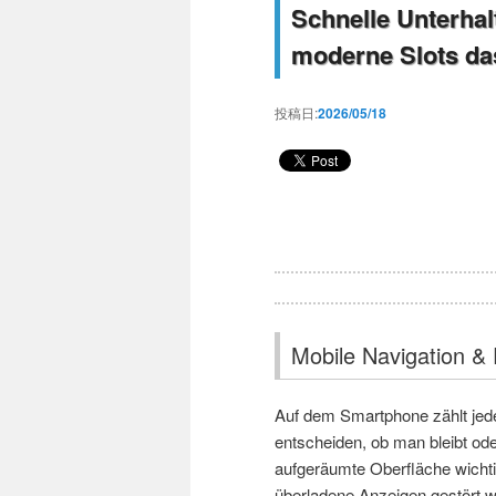
Schnelle Unterha
moderne Slots da
投稿日:
2026/05/18
Mobile Navigation &
Auf dem Smartphone zählt jed
entscheiden, ob man bleibt ode
aufgeräumte Oberfläche wichtig
überladene Anzeigen gestört 