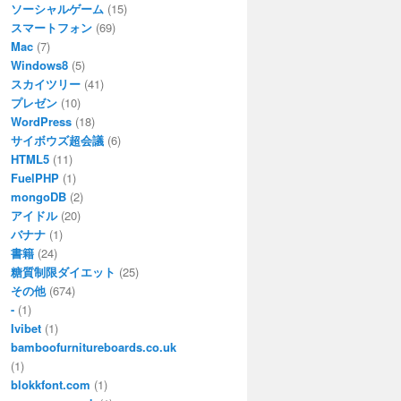
ソーシャルゲーム
(15)
スマートフォン
(69)
Mac
(7)
Windows8
(5)
スカイツリー
(41)
プレゼン
(10)
WordPress
(18)
サイボウズ超会議
(6)
HTML5
(11)
FuelPHP
(1)
mongoDB
(2)
アイドル
(20)
バナナ
(1)
書籍
(24)
糖質制限ダイエット
(25)
その他
(674)
-
(1)
Ivibet
(1)
bamboofurnitureboards.co.uk
(1)
blokkfont.com
(1)