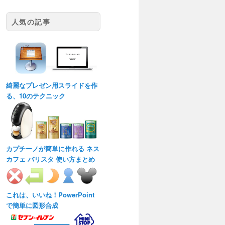
人気の記事
綺麗なプレゼン用スライドを作
る、10のテクニック
カプチーノが簡単に作れる ネス
カフェ バリスタ 使い方まとめ
これは、いいね！PowerPoint
で簡単に図形合成