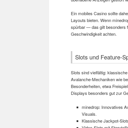
Ein mobiles Casino sollte dahe
Layouts bieten. Wenn minedrop 
spürbar — das gilt besonders f
Geschwindigkeit achten.
Slots und Feature-Sp
Slots sind vielfältig: klassisch
Avalanche-Mechaniken wie bei 
Besonderheiten, etwa Freispiel
Displays besonders gut zur G
minedrop: Innovatives A
Visuals.
Klassische Jackpot-Slots:
Video-Slots mit Storytel