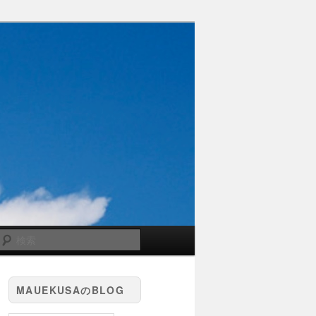
検
索
MAUEKUSAのBLOG