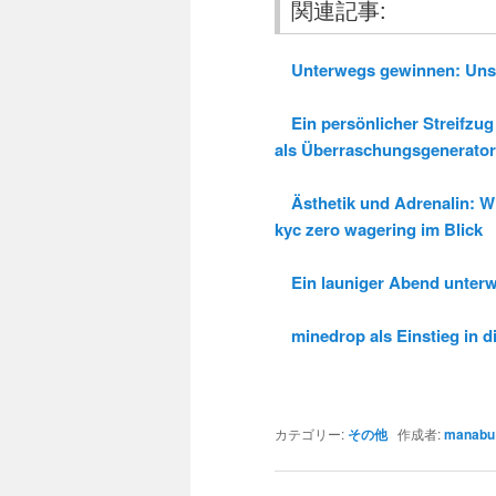
関連記事:
Unterwegs gewinnen: Unser 
Ein persönlicher Streifzug
als Überraschungsgenerator
Ästhetik und Adrenalin: Wie
kyc zero wagering im Blick
Ein launiger Abend unterwe
minedrop als Einstieg in d
カテゴリー:
その他
作成者:
manabu