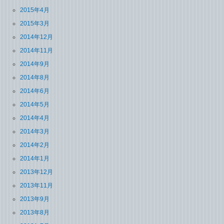
2015年4月
2015年3月
2014年12月
2014年11月
2014年9月
2014年8月
2014年6月
2014年5月
2014年4月
2014年3月
2014年2月
2014年1月
2013年12月
2013年11月
2013年9月
2013年8月