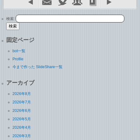
検索:
固定ページ
bot一覧
Profile
今まで作った SlideShare一覧
アーカイブ
2026年8月
2026年7月
2026年6月
2026年5月
2026年4月
2026年3月