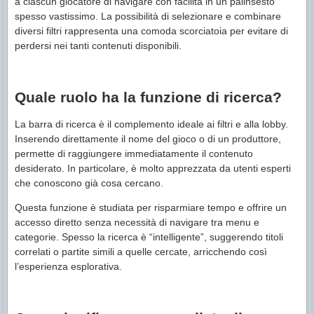
a ciascun giocatore di navigare con facilità in un palinsesto
spesso vastissimo. La possibilità di selezionare e combinare
diversi filtri rappresenta una comoda scorciatoia per evitare di
perdersi nei tanti contenuti disponibili.
Quale ruolo ha la funzione di ricerca?
La barra di ricerca è il complemento ideale ai filtri e alla lobby.
Inserendo direttamente il nome del gioco o di un produttore,
permette di raggiungere immediatamente il contenuto
desiderato. In particolare, è molto apprezzata da utenti esperti
che conoscono già cosa cercano.
Questa funzione è studiata per risparmiare tempo e offrire un
accesso diretto senza necessità di navigare tra menu e
categorie. Spesso la ricerca è “intelligente”, suggerendo titoli
correlati o partite simili a quelle cercate, arricchendo così
l’esperienza esplorativa.