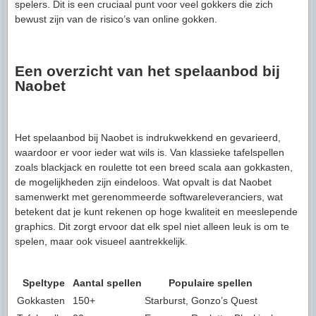
spelers. Dit is een cruciaal punt voor veel gokkers die zich
bewust zijn van de risico’s van online gokken.
Een overzicht van het spelaanbod bij
Naobet
Het spelaanbod bij Naobet is indrukwekkend en gevarieerd,
waardoor er voor ieder wat wils is. Van klassieke tafelspellen
zoals blackjack en roulette tot een breed scala aan gokkasten,
de mogelijkheden zijn eindeloos. Wat opvalt is dat Naobet
samenwerkt met gerenommeerde softwareleveranciers, wat
betekent dat je kunt rekenen op hoge kwaliteit en meeslepende
graphics. Dit zorgt ervoor dat elk spel niet alleen leuk is om te
spelen, maar ook visueel aantrekkelijk.
Speltype
Aantal spellen
Populaire spellen
Gokkasten
150+
Starburst, Gonzo’s Quest