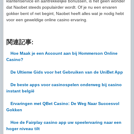
klantenservice en aantrekkelijke bonussen, is het geen wonder
dat Naobet steeds populairder wordt. Of je nu een ervaren
gokker bent of net begint, Naobet heeft alles wat je nodig hebt
voor een geweldige online casino ervaring.
関連記事:
Hoe Maak je een Account aan bij Hommerson Online
Casino?
De Ultieme Gids voor het Gebruiken van de UniBet App
De beste apps voor casinospelen onderweg bij casino
instant belgië
Ervaringen met QBet Casino: De Weg Naar Succesvol
Gokken
Hoe de Fairplay casino app uw speelervaring naar een
hoger niveau tilt