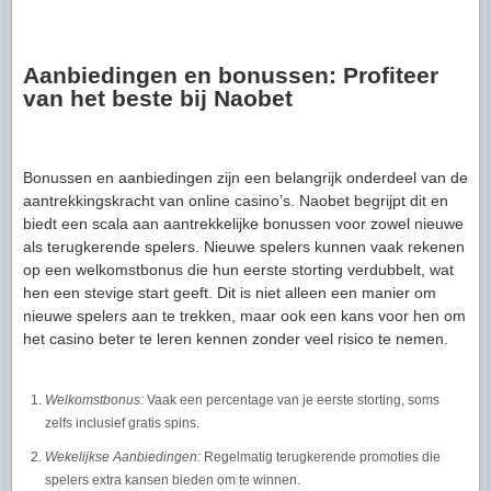
Aanbiedingen en bonussen: Profiteer
van het beste bij Naobet
Bonussen en aanbiedingen zijn een belangrijk onderdeel van de
aantrekkingskracht van online casino’s. Naobet begrijpt dit en
biedt een scala aan aantrekkelijke bonussen voor zowel nieuwe
als terugkerende spelers. Nieuwe spelers kunnen vaak rekenen
op een welkomstbonus die hun eerste storting verdubbelt, wat
hen een stevige start geeft. Dit is niet alleen een manier om
nieuwe spelers aan te trekken, maar ook een kans voor hen om
het casino beter te leren kennen zonder veel risico te nemen.
Welkomstbonus:
Vaak een percentage van je eerste storting, soms
zelfs inclusief gratis spins.
Wekelijkse Aanbiedingen:
Regelmatig terugkerende promoties die
spelers extra kansen bieden om te winnen.