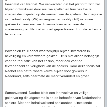
toekomst van Naobet. We verwachten dat het platform zich zal
blijven ontwikkelen door nieuwe spellen en functies toe te
voegen die inspelen op de wensen van de spelers. De integratie
van virtual reality (VR) en augmented reality (AR) in online
gokken kan een nieuwe dimensie toevoegen aan de
spelervaring, en Naobet is goed gepositioneerd om deze trends
te omarmen.
Bovendien zal Naobet waarschijnlijk blijven investeren in
beveiliging en verantwoord gokken. Dit is niet alleen belangrijk
voor de reputatie van het casino, maar ook voor de
tevredenheid en veiligheid van de spelers. Door deze focus zal
Naobet een betrouwbare keuze blijven voor gokkers in
Nederland, zelfs naarmate de markt verandert en groeit.
Samenvattend, Naobet biedt een innovatieve en veilige
gokervaring die afgestemd is op de behoeften van Nederlandse
spelers. Met een indrukwekkend spelaanbod, uitstekende