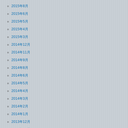
2015年8月
2015年6月
2015年5月
2015年4月
2015年3月
2014年12月
2014年11月
2014年9月
2014年8月
2014年6月
2014年5月
2014年4月
2014年3月
2014年2月
2014年1月
2013年12月