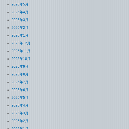
2026年5月
2026年4月
2026年3月
2026年2月
2026年1月
2025年12月
2025年11月
2025年10月
2025年9月
2025年8月
2025年7月
2025年6月
2025年5月
2025年4月
2025年3月
2025年2月
2025年1月