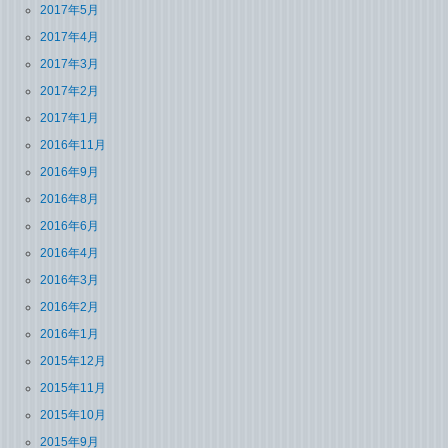
2017年5月
2017年4月
2017年3月
2017年2月
2017年1月
2016年11月
2016年9月
2016年8月
2016年6月
2016年4月
2016年3月
2016年2月
2016年1月
2015年12月
2015年11月
2015年10月
2015年9月