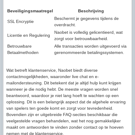
Beveiligingsmaatregel
Beschrijving
Beschermt je gegevens tijdens de
SSL Encryptie
overdracht.
Naobet is volledig gelicentieerd, wat
Licentie en Regulering
zorgt voor betrouwbaarheid.
Betrouwbare
Alle transacties worden uitgevoerd via
Betaalmethoden
gerenommeerde betalingssystemen.
Wat betreft klantenservice, Naobet biedt diverse
contactmogelijkheden, waaronder live chat en e-
mailondersteuning. Dit betekent dat je altijd hulp kunt krijgen
wanneer je die nodig hebt. De meeste vragen worden snel
beantwoord, waardoor je niet lang hoeft te wachten op een
oplossing. Dit is een belangrijk aspect dat de algehele ervaring
van spelers ten goede komt en zorgt voor tevredenheid.
Bovendien zijn er uitgebreide FAQ-secties beschikbaar die
veelgestelde vragen behandelen, wat het nog gemakkelijker
maakt om antwoorden te vinden zonder contact op te hoeven
nemen met de klantenservice.