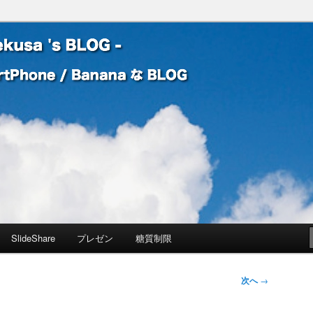
 Banana な BLOG
! – mauekusa 's BLOG -
SlideShare
プレゼン
糖質制限
次へ
→