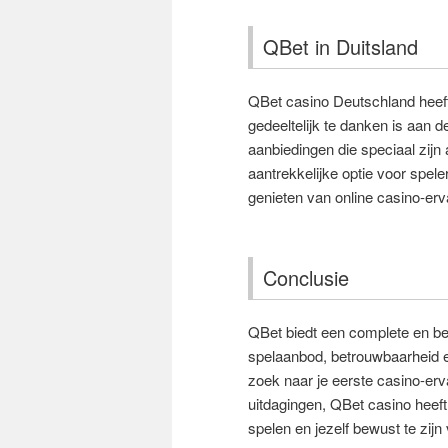
QBet in Duitsland
QBet casino Deutschland heeft
gedeeltelijk te danken is aan 
aanbiedingen die speciaal zij
aantrekkelijke optie voor spele
genieten van online casino-erv
Conclusie
QBet biedt een complete en bev
spelaanbod, betrouwbaarheid en
zoek naar je eerste casino-erv
uitdagingen, QBet casino heeft 
spelen en jezelf bewust te zijn