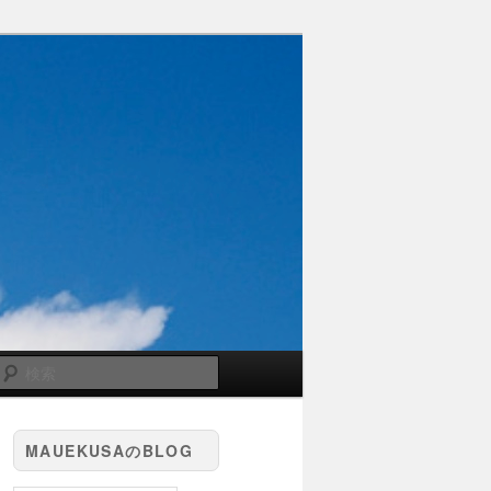
検
索
MAUEKUSAのBLOG