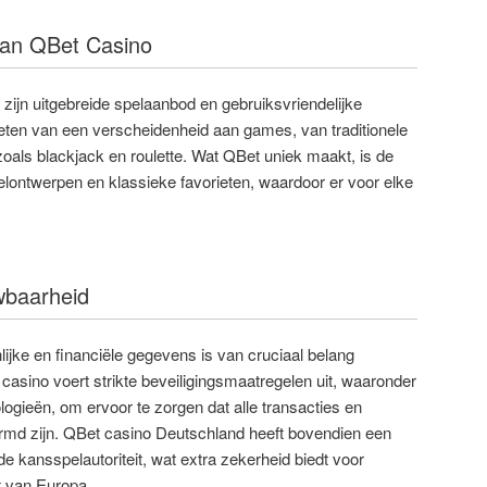
an QBet Casino
ijn uitgebreide spelaanbod en gebruiksvriendelijke
ieten van een verscheidenheid aan games, van traditionele
 zoals blackjack en roulette. Wat QBet uniek maakt, is de
lontwerpen en klassieke favorieten, waardoor er voor elke
wbaarheid
lijke en financiële gegevens is van cruciaal belang
 casino voert strikte beveiligingsmaatregelen uit, waaronder
gieën, om ervoor te zorgen dat alle transacties en
ermd zijn. QBet casino Deutschland heeft bovendien een
 kansspelautoriteit, wat extra zekerheid biedt voor
st van Europa.