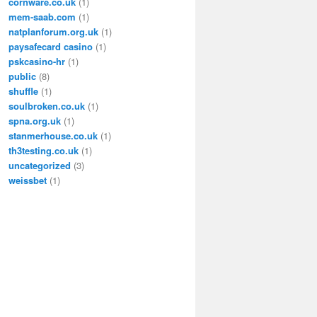
cornware.co.uk
(1)
mem-saab.com
(1)
natplanforum.org.uk
(1)
paysafecard casino
(1)
pskcasino-hr
(1)
public
(8)
shuffle
(1)
soulbroken.co.uk
(1)
spna.org.uk
(1)
stanmerhouse.co.uk
(1)
th3testing.co.uk
(1)
uncategorized
(3)
weissbet
(1)