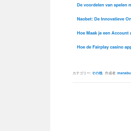
De voordelen van spelen met
Naobet: De Innovatieve Onl
Hoe Maak je een Account a
Hoe de Fairplay casino app 
カテゴリー:
その他
作成者:
manabu