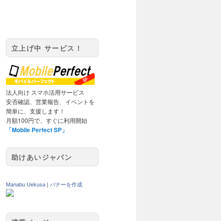
立上げ中 サービス！
法人向け スマホ活用サービス
安否確認、営業報告、イベントを
簡単に、支援します！
月額100円で、すぐに利用開始
「Mobile Perfect SP」
助けあいジャパン
Manabu Uekusa
|
バナーを作成