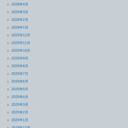
2026年4月
2026年3月
2026年2月
2026年1月
2025年12月
2025年11月
2025年10月
2025年9月
2025年8月
2025年7月
2025年6月
2025年5月
2025年4月
2025年3月
2025年2月
2025年1月
2018年12月