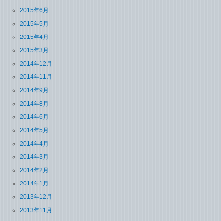
2015年6月
2015年5月
2015年4月
2015年3月
2014年12月
2014年11月
2014年9月
2014年8月
2014年6月
2014年5月
2014年4月
2014年3月
2014年2月
2014年1月
2013年12月
2013年11月