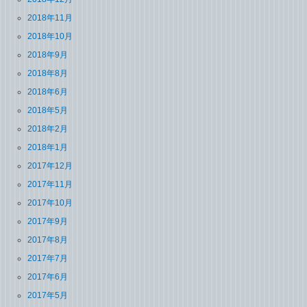
2018年11月
2018年10月
2018年9月
2018年8月
2018年6月
2018年5月
2018年2月
2018年1月
2017年12月
2017年11月
2017年10月
2017年9月
2017年8月
2017年7月
2017年6月
2017年5月