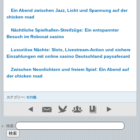
Ein Abend zwischen Jazz, Licht und Spannung auf der
chicken road
Nächtliche Spielhallen-Streifzüge: Ein entspannter
Besuch im Robocat casino
Luxuriöse Nächte: Slots, Livestream-Action und sichere
Einzahlungen mit online casino Deutschland paysafecard
Zwischen Neonlichtern und freiem Spiel: Ein Abend auf
der chicken road
カテゴリー:
その他
検索: