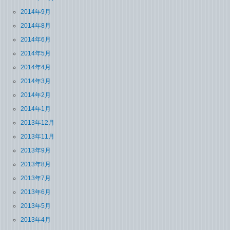
2014年9月
2014年8月
2014年6月
2014年5月
2014年4月
2014年3月
2014年2月
2014年1月
2013年12月
2013年11月
2013年9月
2013年8月
2013年7月
2013年6月
2013年5月
2013年4月