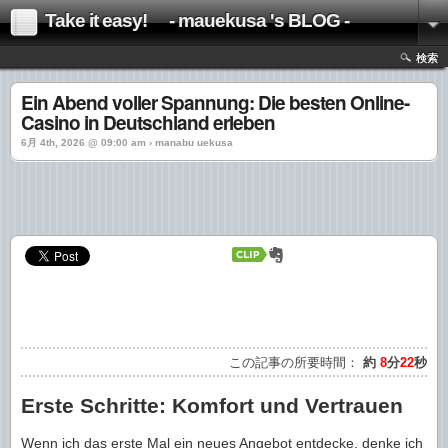
Take it easy! - mauekusa 's BLOG -
検索
Ein Abend voller Spannung: Die besten Online-
Casino in Deutschland erleben
6月 4th, 2026 @ 09:00 am › manabu uekusa
この記事の所要時間：
約
8
分
22
秒
Erste Schritte: Komfort und Vertrauen
Wenn ich das erste Mal ein neues Angebot entdecke, denke ich