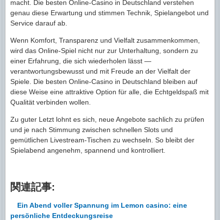
macht. Die besten Online-Casino in Deutschland verstehen
genau diese Erwartung und stimmen Technik, Spielangebot und
Service darauf ab.
Wenn Komfort, Transparenz und Vielfalt zusammenkommen,
wird das Online-Spiel nicht nur zur Unterhaltung, sondern zu
einer Erfahrung, die sich wiederholen lässt —
verantwortungsbewusst und mit Freude an der Vielfalt der
Spiele. Die besten Online-Casino in Deutschland bleiben auf
diese Weise eine attraktive Option für alle, die Echtgeldspaß mit
Qualität verbinden wollen.
Zu guter Letzt lohnt es sich, neue Angebote sachlich zu prüfen
und je nach Stimmung zwischen schnellen Slots und
gemütlichen Livestream-Tischen zu wechseln. So bleibt der
Spielabend angenehm, spannend und kontrolliert.
関連記事:
Ein Abend voller Spannung im Lemon casino: eine
persönliche Entdeckungsreise