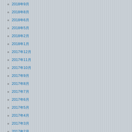
2018年9月
2018年8月
2018年6月
2018年5月
2018年2月
2018年1月
2017年12月
2017年11月
2017年10月
2017年9月
2017年8月
2017年7月
2017年6月
2017年5月
2017年4月
2017年3月
2017年2月