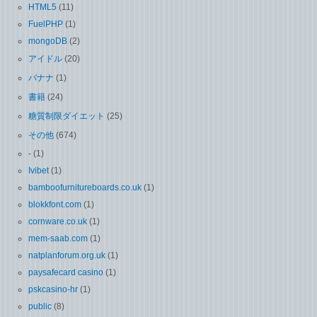
HTML5
(11)
FuelPHP
(1)
mongoDB
(2)
アイドル
(20)
バナナ
(1)
書籍
(24)
糖質制限ダイエット
(25)
その他
(674)
-
(1)
Ivibet
(1)
bamboofurnitureboards.co.uk
(1)
blokkfont.com
(1)
cornware.co.uk
(1)
mem-saab.com
(1)
natplanforum.org.uk
(1)
paysafecard casino
(1)
pskcasino-hr
(1)
public
(8)