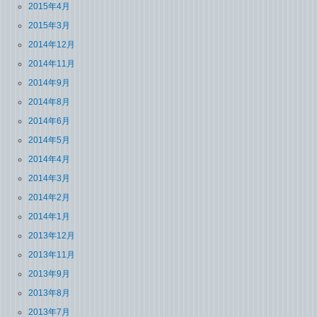
2015年4月
2015年3月
2014年12月
2014年11月
2014年9月
2014年8月
2014年6月
2014年5月
2014年4月
2014年3月
2014年2月
2014年1月
2013年12月
2013年11月
2013年9月
2013年8月
2013年7月