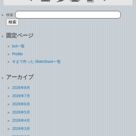
検索:
固定ページ
bot一覧
Profile
今まで作った SlideShare一覧
アーカイブ
2026年8月
2026年7月
2026年6月
2026年5月
2026年4月
2026年3月