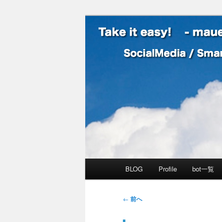
SocialMedia / SmartPhone /
Take it easy
メインメニュー
BLOG
Profile
bot一覧
メインコンテンツへ移動
サブコンテンツへ移動
投稿ナビゲーション
←
前へ