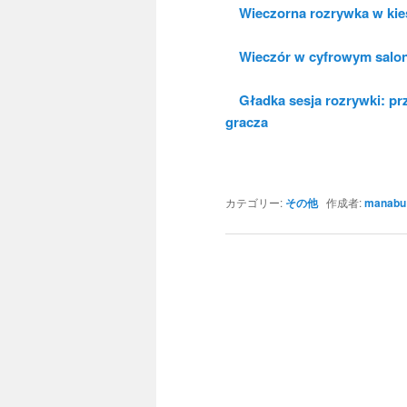
Wieczorna rozrywka w kiesz
Wieczór w cyfrowym saloni
Gładka sesja rozrywki: prz
gracza
カテゴリー:
その他
作成者:
manabu