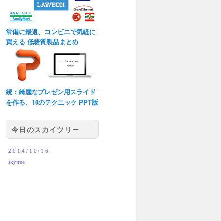
常備に最適、コンビニで気軽に
買える 低糖質製品まとめ
続：綺麗なプレゼン用スライド
を作る、10のテクニック PPT版
今日のスカイツリー