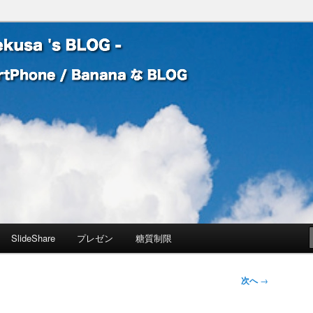
 Banana な BLOG
! – mauekusa 's BLOG -
SlideShare
プレゼン
糖質制限
次へ
→