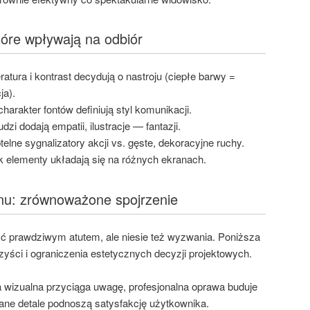
tóre wpływają na odbiór
ratura i kontrast decydują o nastroju (ciepłe barwy =
ja).
charakter fontów definiują styl komunikacji.
ludzi dodają empatii, ilustracje — fantazji.
telne sygnalizatory akcji vs. gęste, dekoracyjne ruchy.
k elementy układają się na różnych ekranach.
gnu: zrównoważone spojrzenie
ć prawdziwym atutem, ale niesie też wyzwania. Poniższa
yści i ograniczenia estetycznych decyzji projektowych.
ja wizualna przyciąga uwagę, profesjonalna oprawa buduje
ne detale podnoszą satysfakcję użytkownika.