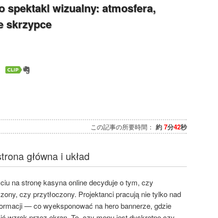
o spektakl wizualny: atmosfera,
e skrzypce
この記事の所要時間：
約
7
分
42
秒
trona główna i układ
ciu na stronę kasyna online decyduje o tym, czy
ony, czy przytłoczony. Projektanci pracują nie tylko nad
informacji — co wyeksponować na hero bannerze, gdzie
adzić wzrok przez ekran. To, czy menu jest dyskretne czy