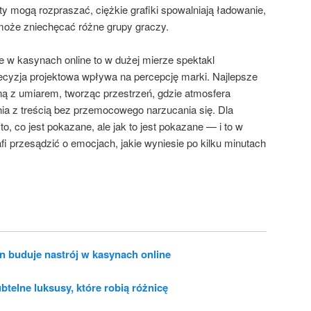
y mogą rozpraszać, ciężkie grafiki spowalniają ładowanie,
 może zniechęcać różne grupy graczy.
w kasynach online to w dużej mierze spektakl
ecyzja projektowa wpływa na percepcję marki. Najlepsze
lną z umiarem, tworząc przestrzeń, gdzie atmosfera
a z treścią bez przemocowego narzucania się. Dla
 to, co jest pokazane, ale jak to jest pokazane — i to w
fi przesądzić o emocjach, jakie wyniesie po kilku minutach
n buduje nastrój w kasynach online
elne luksusy, które robią różnicę