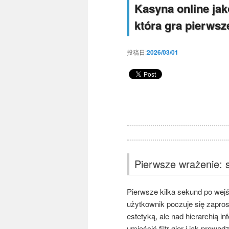
Kasyna online jak
która gra pierwsz
投稿日:
2026/03/01
Pierwsze wrażenie: s
Pierwsze kilka sekund po wejś
użytkownik poczuje się zaprosz
estetyką, ale nad hierarchią 
umieścić filtr gier i jak prow