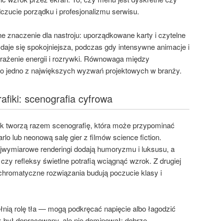
czucie porządku i profesjonalizmu serwisu.
e znaczenie dla nastroju: uporządkowane karty i czytelne
ydaje się spokojniejsza, podczas gdy intensywne animacje i
rażenie energii i rozrywki. Równowaga między
 to jedno z największych wyzwań projektowych w branży.
afiki: scenografia cyfrowa
ięk tworzą razem scenografię, która może przypominać
lo lub neonową salę gier z filmów science fiction.
trójwymiarowe renderingi dodają humoryzmu i luksusu, a
czy refleksy świetlne potrafią wciągnąć wzrok. Z drugiej
chromatyczne rozwiązania budują poczucie klasy i
nią rolę tła — mogą podkręcać napięcie albo łagodzić
k był dopracowany, ale nie dominował; dobrze