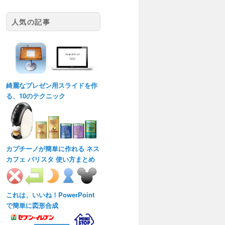
人気の記事
綺麗なプレゼン用スライドを作
る、10のテクニック
カプチーノが簡単に作れる ネス
カフェ バリスタ 使い方まとめ
これは、いいね！PowerPoint
で簡単に図形合成