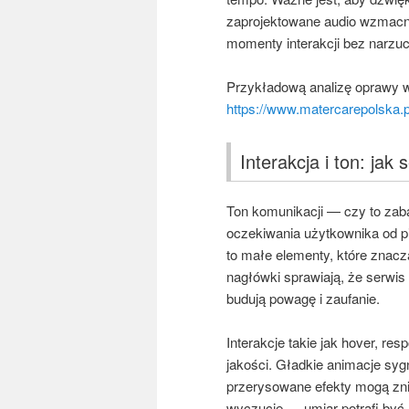
zaprojektowane audio wzmacnia
momenty interakcji bez narzuc
Przykładową analizę oprawy w
https://www.matercarepolska.p
Interakcja i ton: ja
Ton komunikacji — czy to zab
oczekiwania użytkownika od pie
to małe elementy, które znacz
nagłówki sprawiają, że serwis
budują powagę i zaufanie.
Interakcje takie jak hover, re
jakości. Gładkie animacje syg
przerysowane efekty mogą zni
wyczucie — umiar potrafi być