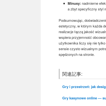
Minusy:
nadmierne efekt
a zbyt specyficzny styl
Podsumowując, doświadczenie 
estetyczny, w którym każda d
realizacje łączą jakość wizua
wspiera przyjemność obcowani
użytkownika liczy się nie tylko
sensie czysto wizualnym potra
spędzonych na stronie.
関連記事:
Gry i przestrzeń: jak desig
Gry kasynowe online — subt