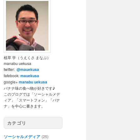
植草 学（うえくさ まなぶ）
manabu uekusa
twitter:
@mauekusa
fafebook:
mauekusa
google+
manabu uekusa
バナナ味の食べ物が好きです♪
このブログでは「ソーシャルメデ
ィア」「スマートフォン」「バナ
ナ」を中心に書きます。
カテゴリ
ソーシャルメディア
(25)