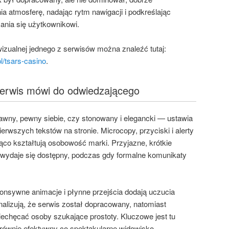
 atmosferę, nadając rytm nawigacji i podkreślając
ania się użytkownikowi.
izualnej jednego z serwisów można znaleźć tutaj:
l/tsars-casino
.
k serwis mówi do odwiedzającego
awny, pewny siebie, czy stonowany i elegancki — ustawia
rwszych tekstów na stronie. Microcopy, przyciski i alerty
ąco kształtują osobowość marki. Przyjazne, krótkie
 wydaje się dostępny, podczas gdy formalne komunikaty
sponsywne animacje i płynne przejścia dodają uczucia
nalizują, że serwis został dopracowany, natomiast
echęcać osoby szukające prostoty. Kluczowe jest tu
 równie efektywny co spektakularne widowisko.