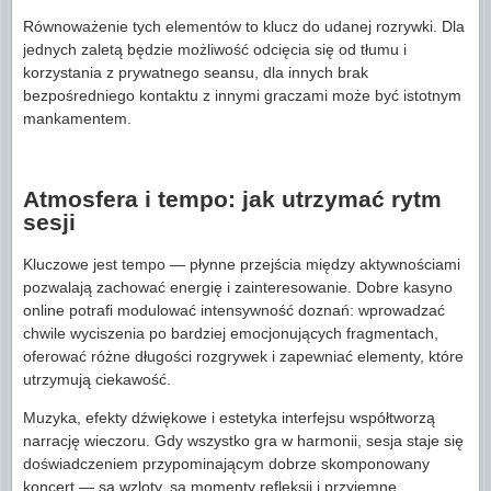
Równoważenie tych elementów to klucz do udanej rozrywki. Dla
jednych zaletą będzie możliwość odcięcia się od tłumu i
korzystania z prywatnego seansu, dla innych brak
bezpośredniego kontaktu z innymi graczami może być istotnym
mankamentem.
Atmosfera i tempo: jak utrzymać rytm
sesji
Kluczowe jest tempo — płynne przejścia między aktywnościami
pozwalają zachować energię i zainteresowanie. Dobre kasyno
online potrafi modulować intensywność doznań: wprowadzać
chwile wyciszenia po bardziej emocjonujących fragmentach,
oferować różne długości rozgrywek i zapewniać elementy, które
utrzymują ciekawość.
Muzyka, efekty dźwiękowe i estetyka interfejsu współtworzą
narrację wieczoru. Gdy wszystko gra w harmonii, sesja staje się
doświadczeniem przypominającym dobrze skomponowany
koncert — są wzloty, są momenty refleksji i przyjemne