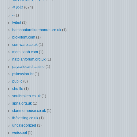
その他
(674)
-
(1)
Ivibet
(1)
bamboofurnitureboards.co.uk
(1)
blokkfont.com
(1)
cornware.co.uk
(1)
mem-saab.com
(1)
natplanforum.org.uk
(1)
paysafecard casino
(1)
pskcasino-hr
(1)
public
(8)
shuffle
(1)
soulbroken.co.uk
(1)
spna.org.uk
(1)
stanmerhouse.co.uk
(1)
th3testing.co.uk
(1)
uncategorized
(3)
weissbet
(1)