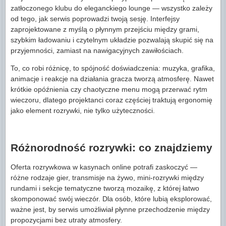
zatłoczonego klubu do eleganckiego lounge — wszystko zależy
od tego, jak serwis poprowadzi twoją sesję. Interfejsy
zaprojektowane z myślą o płynnym przejściu między grami,
szybkim ładowaniu i czytelnym układzie pozwalają skupić się na
przyjemności, zamiast na nawigacyjnych zawiłościach.
To, co robi różnicę, to spójność doświadczenia: muzyka, grafika,
animacje i reakcje na działania gracza tworzą atmosferę. Nawet
krótkie opóźnienia czy chaotyczne menu mogą przerwać rytm
wieczoru, dlatego projektanci coraz częściej traktują ergonomię
jako element rozrywki, nie tylko użyteczności.
Różnorodność rozrywki: co znajdziemy
Oferta rozrywkowa w kasynach online potrafi zaskoczyć —
różne rodzaje gier, transmisje na żywo, mini-rozrywki między
rundami i sekcje tematyczne tworzą mozaikę, z której łatwo
skomponować swój wieczór. Dla osób, które lubią eksplorować,
ważne jest, by serwis umożliwiał płynne przechodzenie między
propozycjami bez utraty atmosfery.