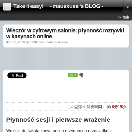
Take it easy! - mauekusa 's BLOG -
検索
Wieczór w cyfrowym salonie: płynność rozrywki
w kasynach online
3月 9th, 2026 @ 09:06 pm › manabu uekusa
この記事の所要時間：
約
6
分
15
秒
Płynność sesji i pierwsze wrażenie
Wejście do świata kasyn online przypomina przesiadkę z