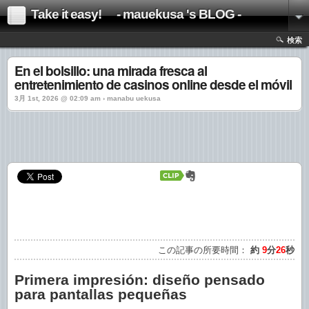
Take it easy! - mauekusa 's BLOG -
検索
En el bolsillo: una mirada fresca al
entretenimiento de casinos online desde el móvil
3月 1st, 2026 @ 02:09 am › manabu uekusa
この記事の所要時間：
約
9
分
26
秒
Primera impresión: diseño pensado
para pantallas pequeñas