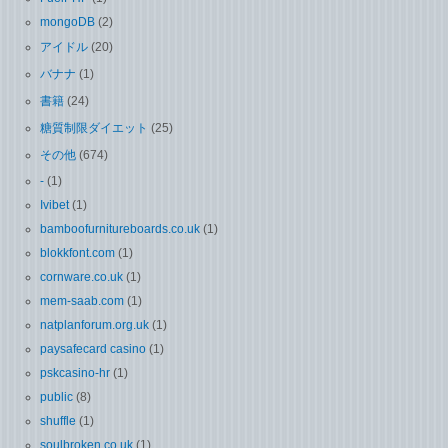
mongoDB
(2)
アイドル
(20)
バナナ
(1)
書籍
(24)
糖質制限ダイエット
(25)
その他
(674)
-
(1)
Ivibet
(1)
bamboofurnitureboards.co.uk
(1)
blokkfont.com
(1)
cornware.co.uk
(1)
mem-saab.com
(1)
natplanforum.org.uk
(1)
paysafecard casino
(1)
pskcasino-hr
(1)
public
(8)
shuffle
(1)
soulbroken.co.uk
(1)