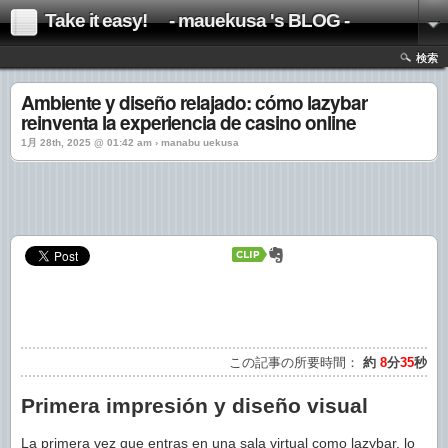
Take it easy! - mauekusa 's BLOG -
検索
Ambiente y diseño relajado: cómo lazybar
reinventa la experiencia de casino online
1月 28th, 2025 @ 01:42 am › manabu uekusa
この記事の所要時間：
約
8
分
35
秒
Primera impresión y diseño visual
La primera vez que entras en una sala virtual como lazybar, lo