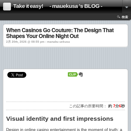
Take it easy! - mauekusa 's BLOG -
検索
When Casinos Go Couture: The Design That
Shapes Your Online Night Out
2月 20th, 2026 @ 08:55 pm › manabu uekusa
この記事の所要時間：
約
7
分
6
秒
Visual identity and first impressions
Design in online casino entertainment is the moment of truth: a