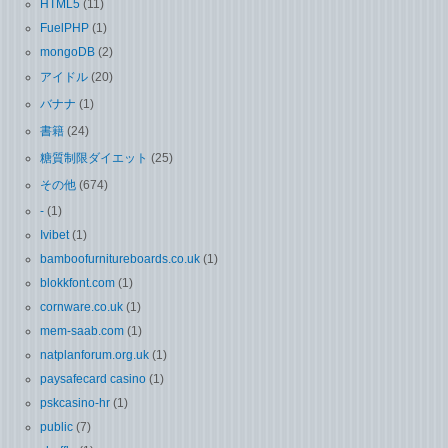
HTML5
(11)
FuelPHP
(1)
mongoDB
(2)
アイドル
(20)
バナナ
(1)
書籍
(24)
糖質制限ダイエット
(25)
その他
(674)
-
(1)
Ivibet
(1)
bamboofurnitureboards.co.uk
(1)
blokkfont.com
(1)
cornware.co.uk
(1)
mem-saab.com
(1)
natplanforum.org.uk
(1)
paysafecard casino
(1)
pskcasino-hr
(1)
public
(7)