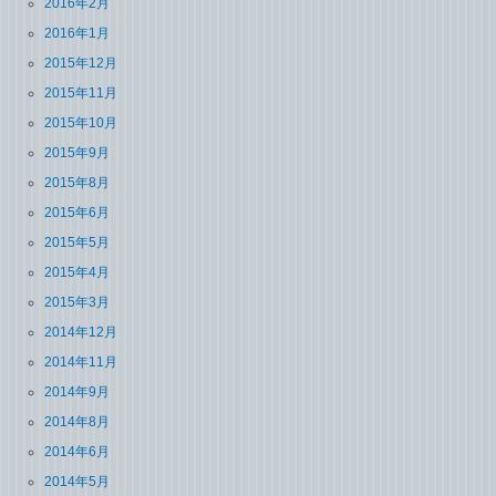
2016年2月
2016年1月
2015年12月
2015年11月
2015年10月
2015年9月
2015年8月
2015年6月
2015年5月
2015年4月
2015年3月
2014年12月
2014年11月
2014年9月
2014年8月
2014年6月
2014年5月