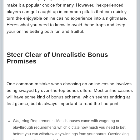
make it a popular choice for many. However, inexperienced
players can get caught up in common pitfalls that can quickly
turn the enjoyable online casino experience into a nightmare.
Heres what you need to know to avoid these traps and keep
your online betting both fun and fruitful.
Steer Clear of Unrealistic Bonus
Promises
One common mistake when choosing an online casino involves
being swayed by over-the-top bonus offers. Most online casinos
will have some kind of bonus scheme, which seems enticing at
first glance, but its always important to read the fine print.
Wagering Requirements: Most bonuses come with wagering or
playthrough requirements which dictate how much you need to bet
before you can withdraw any winnings from your bonus. Overlooking