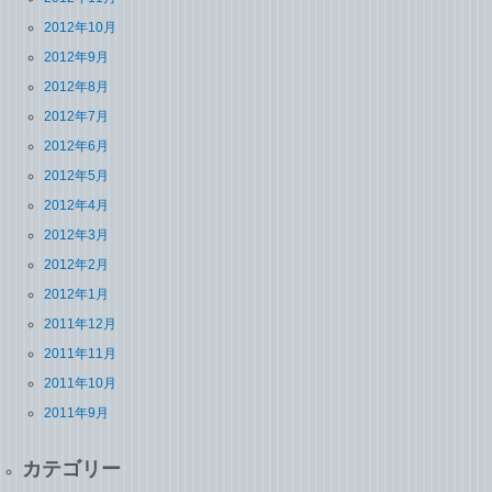
2012年10月
2012年9月
2012年8月
2012年7月
2012年6月
2012年5月
2012年4月
2012年3月
2012年2月
2012年1月
2011年12月
2011年11月
2011年10月
2011年9月
カテゴリー