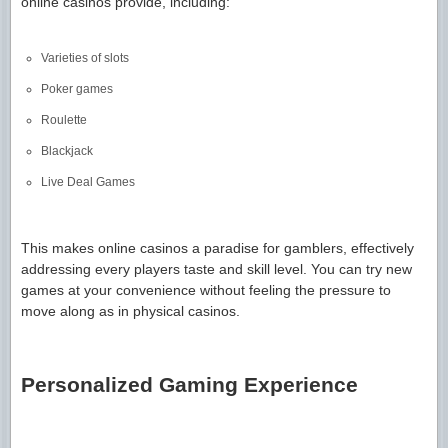
online casinos provide, including:
Varieties of slots
Poker games
Roulette
Blackjack
Live Deal Games
This makes online casinos a paradise for gamblers, effectively
addressing every players taste and skill level. You can try new
games at your convenience without feeling the pressure to
move along as in physical casinos.
Personalized Gaming Experience