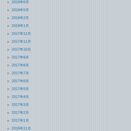
2018年6月
2018年5月
2018年2月
2018年1月
2017年12月
2017年11月
2017年10月
2017年9月
2017年8月
2017年7月
2017年6月
2017年5月
2017年4月
2017年3月
2017年2月
2017年1月
2016年11月