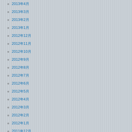
2013年4月
2013年3月
2013年2月
2013年1月
2012年12月
2012年11月
2012年10月
2012年9月
2012年8月
2012年7月
2012年6月
2012年5月
2012年4月
2012年3月
2012年2月
2012年1月
2011年12月