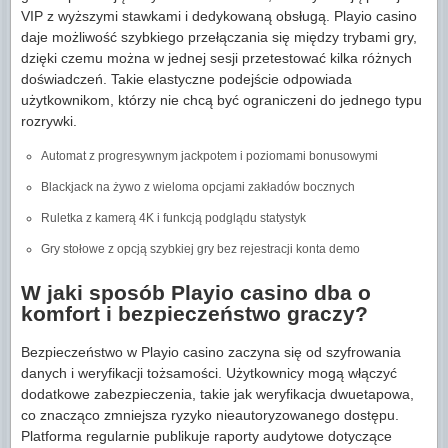
VIP z wyższymi stawkami i dedykowaną obsługą. Playio casino
daje możliwość szybkiego przełączania się między trybami gry,
dzięki czemu można w jednej sesji przetestować kilka różnych
doświadczeń. Takie elastyczne podejście odpowiada
użytkownikom, którzy nie chcą być ograniczeni do jednego typu
rozrywki.
Automat z progresywnym jackpotem i poziomami bonusowymi
Blackjack na żywo z wieloma opcjami zakładów bocznych
Ruletka z kamerą 4K i funkcją podglądu statystyk
Gry stołowe z opcją szybkiej gry bez rejestracji konta demo
W jaki sposób Playio casino dba o
komfort i bezpieczeństwo graczy?
Bezpieczeństwo w Playio casino zaczyna się od szyfrowania
danych i weryfikacji tożsamości. Użytkownicy mogą włączyć
dodatkowe zabezpieczenia, takie jak weryfikacja dwuetapowa,
co znacząco zmniejsza ryzyko nieautoryzowanego dostępu.
Platforma regularnie publikuje raporty audytowe dotyczące