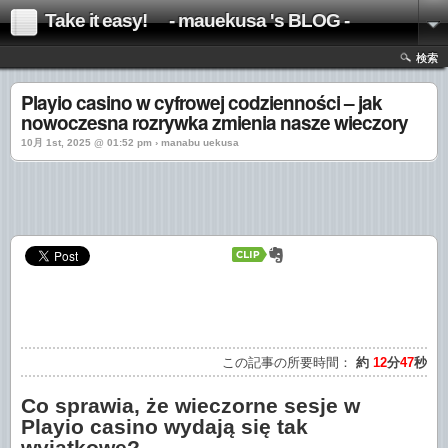
Take it easy! - mauekusa 's BLOG -
検索
Playio casino w cyfrowej codzienności – jak
nowoczesna rozrywka zmienia nasze wieczory
10月 1st, 2025 @ 01:52 pm › manabu uekusa
この記事の所要時間：
約
12
分
47
秒
Co sprawia, że wieczorne sesje w
Playio casino wydają się tak
wyjątkowe?