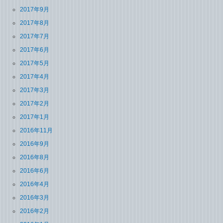
2017年9月
2017年8月
2017年7月
2017年6月
2017年5月
2017年4月
2017年3月
2017年2月
2017年1月
2016年11月
2016年9月
2016年8月
2016年6月
2016年4月
2016年3月
2016年2月