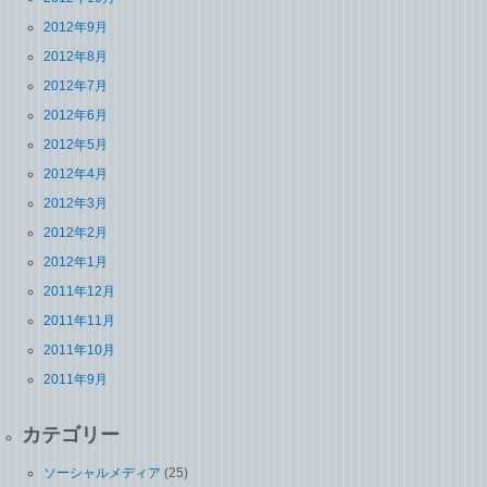
2012年9月
2012年8月
2012年7月
2012年6月
2012年5月
2012年4月
2012年3月
2012年2月
2012年1月
2011年12月
2011年11月
2011年10月
2011年9月
カテゴリー
ソーシャルメディア
(25)