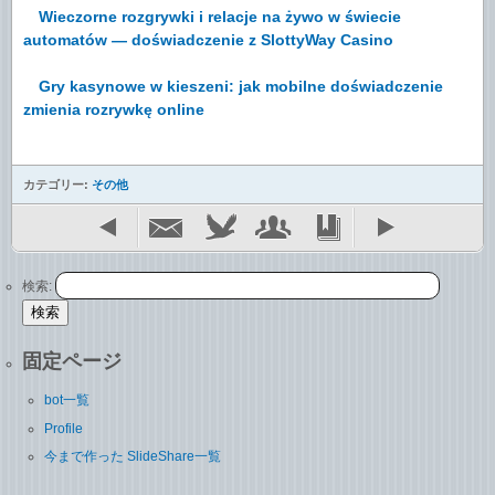
Wieczorne rozgrywki i relacje na żywo w świecie
automatów — doświadczenie z SlottyWay Casino
Gry kasynowe w kieszeni: jak mobilne doświadczenie
zmienia rozrywkę online
カテゴリー:
その他
検索:
固定ページ
bot一覧
Profile
今まで作った SlideShare一覧