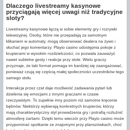
Dlaczego livestreamy kasynowe
przyciągają więcej uwagi niż tradycyjne
sloty?
Livestreamy kasynowe łączą w sobie elementy gry i rozrywki
telewizyjnej. Osoby, które nie przepadają za samotnym
klikaniem w automaty, mogą obserwować dealera na żywo i
słuchać jego komentarzy. Playio casino udostępnia pokoje z
krupierami w wysokim rozdzielczości, co pozwala zauważyć
nawet subtelne gesty i reakcje przy stole. Wielu graczy
przyznaje, że taki format pomaga im bardziej się zaangażować,
ponieważ czują się częścią małej społeczności uczestników tego
samego stołu.
Interakcja przez czat daje możliwość zadawania pytań lub
dzielenia się emocjami z innymi graczami w czasie
rzeczywistym. To zupełnie inny poziom niż samotne kręcenie
bębnów. Niektórzy wybierają konkretnych krupierów, którzy
mają charakterystyczny styl prowadzenia gry i potrafią rozluźnić
atmosferę żartami. Dzięki temu wieczór przy Playio casino może
przypominać spotkanie ze znajomymi przy planszówkach, choć