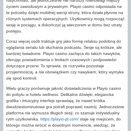
natychmiast, ale jednocześnie nie naruszy równowagi między
życiem zawodowym a prywatnym. Playio casino odpowiada na
te potrzeby dzięki mobilnej wersji strony, która działa płynnie na
różnych systemach operacyjnych. Użytkownicy mogą rozpocząć
sesję w pociągu, a dokończyć ją wieczorem w domu bez utraty
postępu.
Coraz więcej osób traktuje grę jako formę relaksu podobną do
oglądania serialu lub słuchania podcastu. Sesje są krótsze, ale
bardziej świadome. Playio casino zachęca do takich nawyków,
oferując powiadomienia o limitach czasowych i podpowiedzi
dotyczące przerw. To sprawia, że rozrywka pozostaje
przyjemnością, a nie obowiązkiem czy nawykiem, który wymyka
się spod kontroli.
Wielu graczy porównuje jakość doświadczenia w Playio casino
do pobytu w hotelu wellness. Delikatne dźwięki, elegancka
grafika i intuicyjny interfejs sprawiają, że nawet krótka
dwudziestominutowa gra potrafi poprawić nastrój. Jednocześnie
platforma nie wymusza długich sesji, co szanuje indywidualny
rytm użytkownika.
https://playio-pl.com/
staje się miejscem, do
którego można wrócić w dowolnym momencie, wiedząc, że