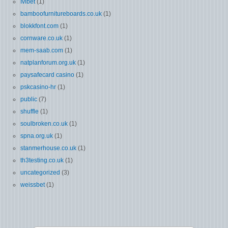
Ivibet
(1)
bamboofurnitureboards.co.uk
(1)
blokkfont.com
(1)
cornware.co.uk
(1)
mem-saab.com
(1)
natplanforum.org.uk
(1)
paysafecard casino
(1)
pskcasino-hr
(1)
public
(7)
shuffle
(1)
soulbroken.co.uk
(1)
spna.org.uk
(1)
stanmerhouse.co.uk
(1)
th3testing.co.uk
(1)
uncategorized
(3)
weissbet
(1)