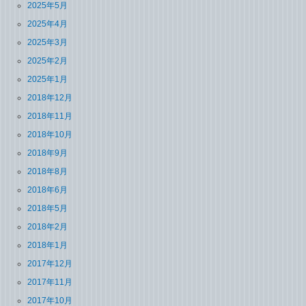
2025年5月
2025年4月
2025年3月
2025年2月
2025年1月
2018年12月
2018年11月
2018年10月
2018年9月
2018年8月
2018年6月
2018年5月
2018年2月
2018年1月
2017年12月
2017年11月
2017年10月