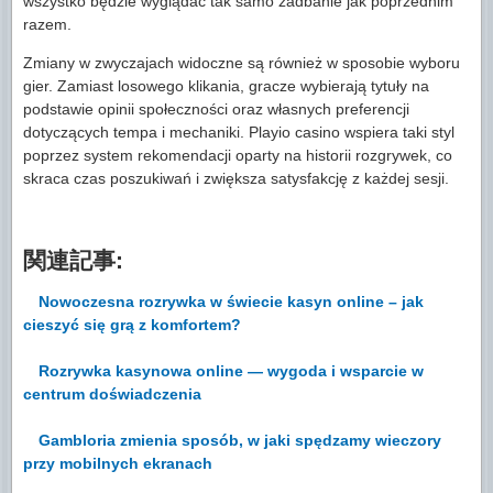
wszystko będzie wyglądać tak samo zadbanie jak poprzednim
razem.
Zmiany w zwyczajach widoczne są również w sposobie wyboru
gier. Zamiast losowego klikania, gracze wybierają tytuły na
podstawie opinii społeczności oraz własnych preferencji
dotyczących tempa i mechaniki. Playio casino wspiera taki styl
poprzez system rekomendacji oparty na historii rozgrywek, co
skraca czas poszukiwań i zwiększa satysfakcję z każdej sesji.
関連記事:
Nowoczesna rozrywka w świecie kasyn online – jak
cieszyć się grą z komfortem?
Rozrywka kasynowa online — wygoda i wsparcie w
centrum doświadczenia
Gambloria zmienia sposób, w jaki spędzamy wieczory
przy mobilnych ekranach