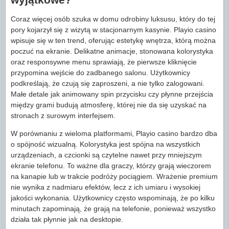
Coraz więcej osób szuka w domu odrobiny luksusu, który do tej
pory kojarzył się z wizytą w stacjonarnym kasynie. Playio casino
wpisuje się w ten trend, oferując estetykę wnętrza, którą można
poczuć na ekranie. Delikatne animacje, stonowana kolorystyka
oraz responsywne menu sprawiają, że pierwsze kliknięcie
przypomina wejście do zadbanego salonu. Użytkownicy
podkreślają, że czują się zaproszeni, a nie tylko zalogowani.
Małe detale jak animowany spin przycisku czy płynne przejścia
między grami budują atmosferę, której nie da się uzyskać na
stronach z surowym interfejsem.
W porównaniu z wieloma platformami, Playio casino bardzo dba
o spójność wizualną. Kolorystyka jest spójna na wszystkich
urządzeniach, a czcionki są czytelne nawet przy mniejszym
ekranie telefonu. To ważne dla graczy, którzy grają wieczorem
na kanapie lub w trakcie podróży pociągiem. Wrażenie premium
nie wynika z nadmiaru efektów, lecz z ich umiaru i wysokiej
jakości wykonania. Użytkownicy często wspominają, że po kilku
minutach zapominają, że grają na telefonie, ponieważ wszystko
działa tak płynnie jak na desktopie.