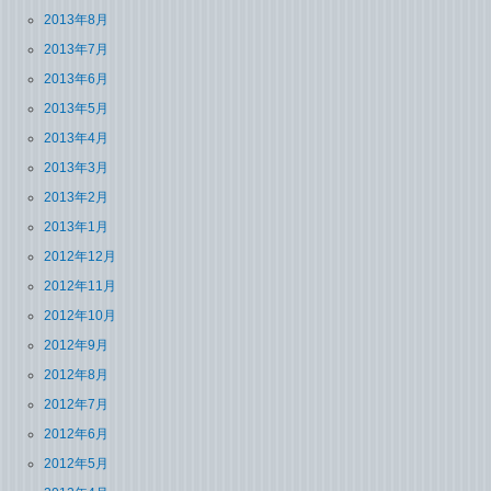
2013年8月
2013年7月
2013年6月
2013年5月
2013年4月
2013年3月
2013年2月
2013年1月
2012年12月
2012年11月
2012年10月
2012年9月
2012年8月
2012年7月
2012年6月
2012年5月