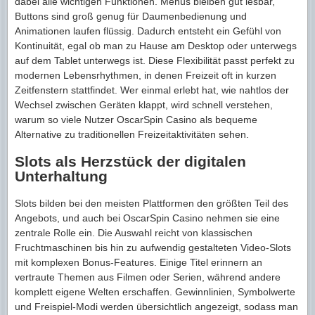
dabei alle wichtigen Funktionen. Menüs bleiben gut lesbar,
Buttons sind groß genug für Daumenbedienung und
Animationen laufen flüssig. Dadurch entsteht ein Gefühl von
Kontinuität, egal ob man zu Hause am Desktop oder unterwegs
auf dem Tablet unterwegs ist. Diese Flexibilität passt perfekt zu
modernen Lebensrhythmen, in denen Freizeit oft in kurzen
Zeitfenstern stattfindet. Wer einmal erlebt hat, wie nahtlos der
Wechsel zwischen Geräten klappt, wird schnell verstehen,
warum so viele Nutzer OscarSpin Casino als bequeme
Alternative zu traditionellen Freizeitaktivitäten sehen.
Slots als Herzstück der digitalen
Unterhaltung
Slots bilden bei den meisten Plattformen den größten Teil des
Angebots, und auch bei OscarSpin Casino nehmen sie eine
zentrale Rolle ein. Die Auswahl reicht von klassischen
Fruchtmaschinen bis hin zu aufwendig gestalteten Video-Slots
mit komplexen Bonus-Features. Einige Titel erinnern an
vertraute Themen aus Filmen oder Serien, während andere
komplett eigene Welten erschaffen. Gewinnlinien, Symbolwerte
und Freispiel-Modi werden übersichtlich angezeigt, sodass man