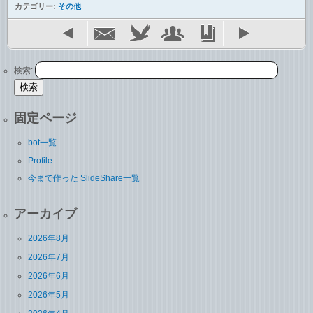
カテゴリー:
その他
検索:
固定ページ
bot一覧
Profile
今まで作った SlideShare一覧
アーカイブ
2026年8月
2026年7月
2026年6月
2026年5月