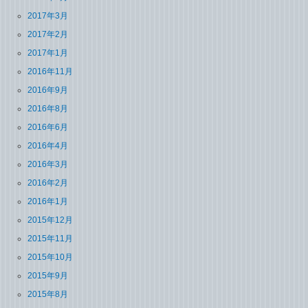
2017年3月
2017年2月
2017年1月
2016年11月
2016年9月
2016年8月
2016年6月
2016年4月
2016年3月
2016年2月
2016年1月
2015年12月
2015年11月
2015年10月
2015年9月
2015年8月