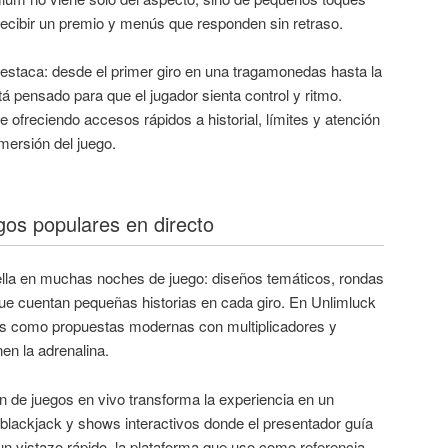
ecibir un premio y menús que responden sin retraso.
 destaca: desde el primer giro en una tragamonedas hasta la
tá pensado para que el jugador sienta control y ritmo.
 ofreciendo accesos rápidos a historial, límites y atención
nmersión del juego.
os populares en directo
lla en muchas noches de juego: diseños temáticos, rondas
ue cuentan pequeñas historias en cada giro. En Unlimluck
cas como propuestas modernas con multiplicadores y
n la adrenalina.
n de juegos en vivo transforma la experiencia en un
blackjack y shows interactivos donde el presentador guía
 un vistazo rápido, la plataforma que uso como referencia