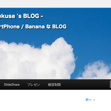
 Banana な BLOG
! – mauekusa 's BLOG -
SlideShare
プレゼン
糖質制限
次へ
→