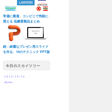
常備に最適、コンビニで気軽に
買える 低糖質製品まとめ
続：綺麗なプレゼン用スライド
を作る、10のテクニック PPT版
今日のスカイツリー