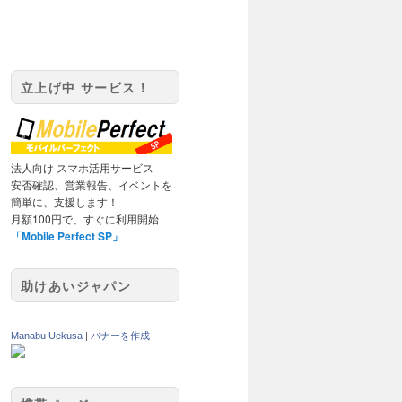
立上げ中 サービス！
法人向け スマホ活用サービス
安否確認、営業報告、イベントを
簡単に、支援します！
月額100円で、すぐに利用開始
「Mobile Perfect SP」
助けあいジャパン
Manabu Uekusa
|
バナーを作成