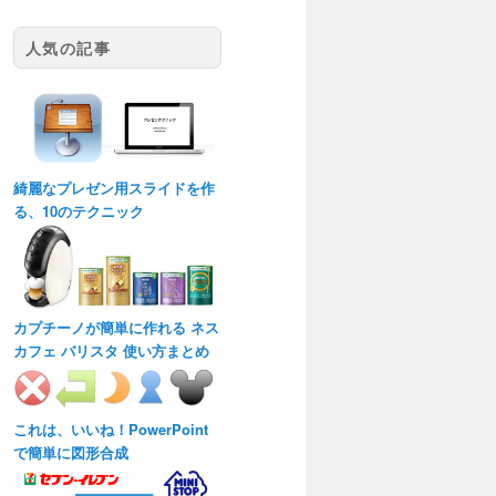
人気の記事
綺麗なプレゼン用スライドを作
る、10のテクニック
カプチーノが簡単に作れる ネス
カフェ バリスタ 使い方まとめ
これは、いいね！PowerPoint
で簡単に図形合成