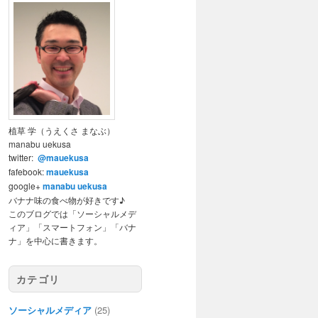
植草 学（うえくさ まなぶ）
manabu uekusa
twitter:
@mauekusa
fafebook:
mauekusa
google+
manabu uekusa
バナナ味の食べ物が好きです♪
このブログでは「ソーシャルメデ
ィア」「スマートフォン」「バナ
ナ」を中心に書きます。
カテゴリ
ソーシャルメディア
(25)