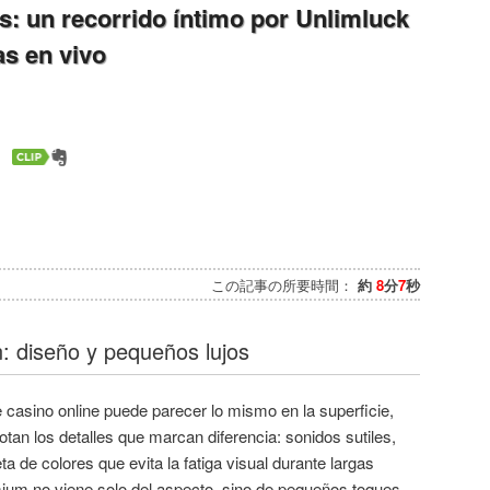
: un recorrido íntimo por Unlimluck
s en vivo
この記事の所要時間：
約
8
分
7
秒
: diseño y pequeños lujos
casino online puede parecer lo mismo en la superficie,
otan los detalles que marcan diferencia: sonidos sutiles,
a de colores que evita la fatiga visual durante largas
ium no viene solo del aspecto, sino de pequeños toques