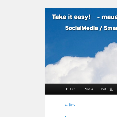
SocialMedia / SmartPhone /
Take it easy
メインメニュー
BLOG
Profile
bot一覧
メインコンテンツへ移動
サブコンテンツへ移動
投稿ナビゲーション
←
前へ