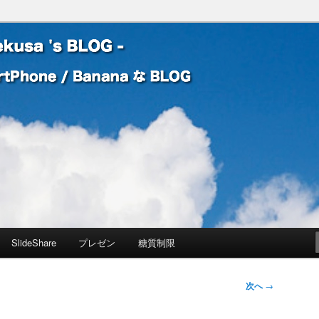
 Banana な BLOG
! – mauekusa 's BLOG -
SlideShare
プレゼン
糖質制限
次へ
→