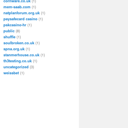
cornware.co.uk
(1)
mem-saab.com
(1)
natplanforum.org.uk
(1)
paysafecard casino
(1)
pskcasino-hr
(1)
public
(8)
shuffle
(1)
soulbroken.co.uk
(1)
spna.org.uk
(1)
stanmerhouse.co.uk
(1)
th3testing.co.uk
(1)
uncategorized
(3)
weissbet
(1)