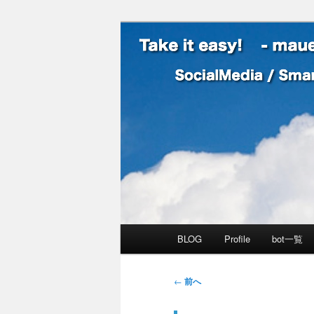
SocialMedia / SmartPhone /
Take it easy
メインメニュー
BLOG
Profile
bot一覧
メインコンテンツへ移動
サブコンテンツへ移動
投稿ナビゲーション
←
前へ