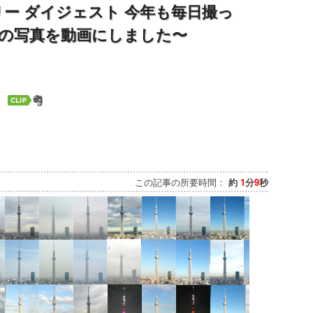
ツリー ダイジェスト 今年も毎日撮っ
の写真を動画にしました〜
この記事の所要時間：
約
1
分
9
秒