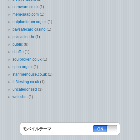
cornware.co.uk
(1)
mem-saab.com
(1)
natplanforum.org.uk
(1)
paysafecard casino
(1)
pskcasino-hr
(1)
public
(8)
shuffle
(1)
soulbroken.co.uk
(1)
spna.org.uk
(1)
stanmerhouse.co.uk
(1)
th3testing.co.uk
(1)
uncategorized
(3)
weissbet
(1)
モバイルテーマ