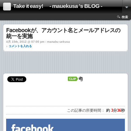
Take it easy! - mauekusa 's BLOG -
検索
Facebookが、アカウント名とメールアドレスの
統一を実施
4月 15th, 2012 @ 07:00 pm › manabu uekusa
↓ コメントを入れる
この記事の所要時間：
約
3
分
36
秒