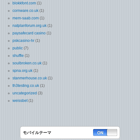
blokkfont.com
(1)
cornware.co.uk
(1)
mem-saab.com
(1)
natplanforum.org.uk
(1)
paysafecard casino
(1)
pskcasino-hr
(1)
public
(7)
shuffle
(1)
soulbroken.co.uk
(1)
spna.org.uk
(1)
stanmerhouse.co.uk
(1)
th3testing.co.uk
(1)
uncategorized
(3)
weissbet
(1)
モバイルテーマ