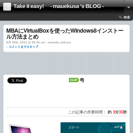
Take it easy! - mauekusa 's BLOG -
検索
MBAにVirtualBoxを使ったWindows8インストー
ル方法まとめ
9月 10th, 2012 @ 06:44 am › manabu uekusa
↓ コメントまでスキップ
この記事の所要時間：
約
3
分
31
秒