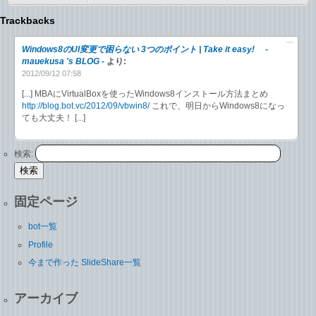
Trackbacks
Windows8のUI変更で困らない 3つのポイント | Take it easy! -
mauekusa 's BLOG -
より:
2012/09/12 07:58
[...] MBAにVirtualBoxを使ったWindows8インストール方法まとめ
http://blog.bot.vc/2012/09/vbwin8/
これで、明日からWindows8になっ
ても大丈夫！ [...]
検索:
固定ページ
bot一覧
Profile
今まで作った SlideShare一覧
アーカイブ