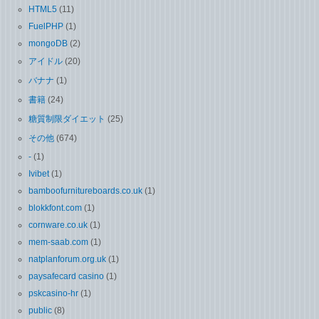
HTML5
(11)
FuelPHP
(1)
mongoDB
(2)
アイドル
(20)
バナナ
(1)
書籍
(24)
糖質制限ダイエット
(25)
その他
(674)
-
(1)
Ivibet
(1)
bamboofurnitureboards.co.uk
(1)
blokkfont.com
(1)
cornware.co.uk
(1)
mem-saab.com
(1)
natplanforum.org.uk
(1)
paysafecard casino
(1)
pskcasino-hr
(1)
public
(8)