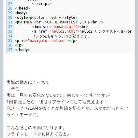
27

<
/
script
>
28

<
/
head
>
29

<
body
>
30

<
style
>
p{color: red;}
<
/
style
>
31

<
p
>
HTML5 
<
br
/
>
CACHE MANIFEST テスト
<
br
/
>
32

<
img
src
=
"banana.gif"
><
br
>
33

<
a
href
=
"hello2.html"
>
hello2 リンクテスト
<
/
a
><
br
/
34

35

<
p
id
=
"navigator-online"
><
/
p
>
36

<
/
p
>
<
/
body
>
実際の動きはこっちで
デモ
実は、見ても変化がないので、何じゃって感じですが
1回参照したら、後はオフラインにしても見えます！
PCだったらLANを抜くとか無線を切るとか、スマホだったらフ
ライトモードに。
こんな感じの画面になります。
フライトモードでも見えてるよ♪