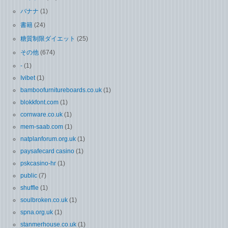
バナナ
(1)
書籍
(24)
糖質制限ダイエット
(25)
その他
(674)
-
(1)
Ivibet
(1)
bamboofurnitureboards.co.uk
(1)
blokkfont.com
(1)
cornware.co.uk
(1)
mem-saab.com
(1)
natplanforum.org.uk
(1)
paysafecard casino
(1)
pskcasino-hr
(1)
public
(7)
shuffle
(1)
soulbroken.co.uk
(1)
spna.org.uk
(1)
stanmerhouse.co.uk
(1)