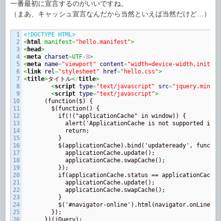
一番最初に宣言するのがいいですね。
（まあ、キャッシュ宣言なんだから当然といえば当然だけど…）
1

<!DOCTYPE HTML>
2

<
html
 manifest
=
"hello.manifest"
>
3

<
head
>
4

<
meta
charset
=
UTF-
8
>
5

<
meta
name
=
"viewport"
content
=
"width=device-width,initial
6

<
link
rel
=
"stylesheet"
href
=
"hello.css"
>
7

<
title
>
タイトル
<
/
title
>
8

<
script
type
=
"text/javascript"
src
=
"jquery.min.js
9

<
script
type
=
"text/javascript"
>
10

      (function($) {

11

        $(function() {

12

          if(!("applicationCache" in window)) {

13

            alert('ApplicationCache is not supported in t
14

            return;

15

          }

16

          $(applicationCache).bind('updateready', function
17

            applicationCache.update();

18

            applicationCache.swapCache();

19

          });

20

          if(applicationCache.status == applicationCache.
21

            applicationCache.update();

22

            applicationCache.swapCache();

23

          }

24

          $('#navigator-online').html(navigator.onLine ? 
25

        });

26

      })(jQuery);	
