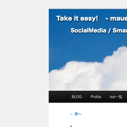
SocialMedia / SmartPhone /
Take it easy
メインメニュー
BLOG
Profile
bot一覧
メインコンテンツへ移動
サブコンテンツへ移動
投稿ナビゲーション
←
前へ