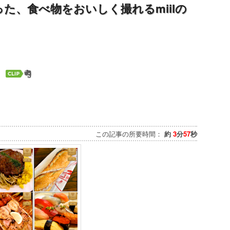
た、食べ物をおいしく撮れるmiilの
この記事の所要時間：
約
3
分
57
秒