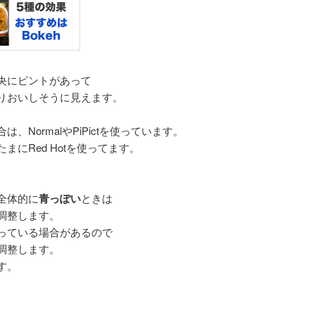
央にピントがあって
りおいしそうに見えます。
NormalやPiPictを使っています。
にRed Hotを使ってます。
全体的に
青っぽい
ときは
調整します。
っている場合があるので
調整します。
す。