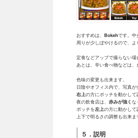
おすすめは、
Bokeh
です。中
周りが少しぼやけるので、よ
定食などアップで撮らない場合は、
あとは、辛い食べ物などは、たま
色味の変更も出来ます。
日陰やオフィス内で、写真が
右上
の方にポッチを動かして
夜の飲食店は、
赤みが強く
な
ポッチを
左上
の方に動かして
上下で明るさの調整も出来ま
５．説明