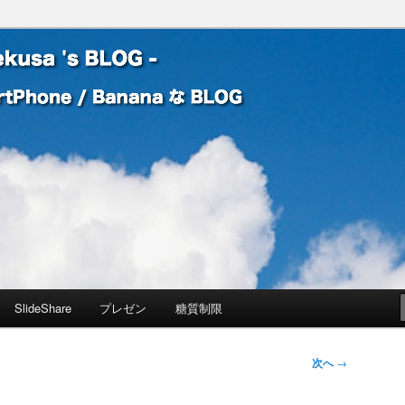
 Banana な BLOG
! – mauekusa 's BLOG -
SlideShare
プレゼン
糖質制限
次へ
→