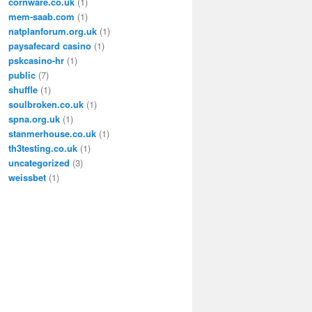
cornware.co.uk
(1)
mem-saab.com
(1)
natplanforum.org.uk
(1)
paysafecard casino
(1)
pskcasino-hr
(1)
public
(7)
shuffle
(1)
soulbroken.co.uk
(1)
spna.org.uk
(1)
stanmerhouse.co.uk
(1)
th3testing.co.uk
(1)
uncategorized
(3)
weissbet
(1)