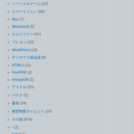
ソーシャルゲーム
(15)
スマートフォン
(69)
Mac
(7)
Windows8
(5)
スカイツリー
(41)
プレゼン
(10)
WordPress
(18)
サイボウズ超会議
(6)
HTML5
(11)
FuelPHP
(1)
mongoDB
(2)
アイドル
(20)
バナナ
(1)
書籍
(24)
糖質制限ダイエット
(25)
その他
(674)
-
(1)