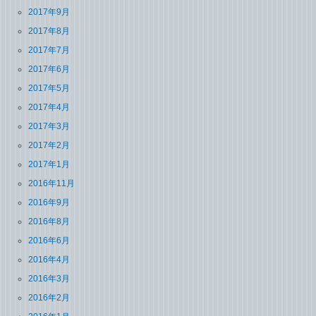
2017年9月
2017年8月
2017年7月
2017年6月
2017年5月
2017年4月
2017年3月
2017年2月
2017年1月
2016年11月
2016年9月
2016年8月
2016年6月
2016年4月
2016年3月
2016年2月