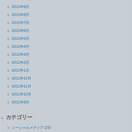
2012年9月
2012年8月
2012年7月
2012年6月
2012年5月
2012年4月
2012年3月
2012年2月
2012年1月
2011年12月
2011年11月
2011年10月
2011年9月
カテゴリー
ソーシャルメディア
(25)