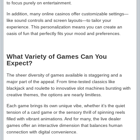
to focus purely on entertainment.
In addition, many online casinos offer customizable settings—
like sound controls and screen layouts—to tailor your
experience. This personalization means you can create an
oasis of fun that perfectly fits your mood and preferences.
What Variety of Games Can You
Expect?
The sheer diversity of games available is staggering and a
major part of the appeal. From time-tested classics like
blackjack and roulette to innovative slot machines bursting with
creative themes, the options are nearly limitless.
Each game brings its own unique vibe, whether it’s the quiet
tension of a card game or the sensory thrill of spinning reels
filled with vibrant animations. And for many, the live dealer
games offer an interactive dimension that balances human
connection with digital convenience.