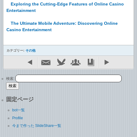
Exploring the Cutting-Edge Features of Online Casino
Entertainment
The Ultimate Mobile Adventure: Discovering Online
Casino Entertainment
カテゴリー:
その他
検索:
固定ページ
bot一覧
Profile
今まで作った SlideShare一覧