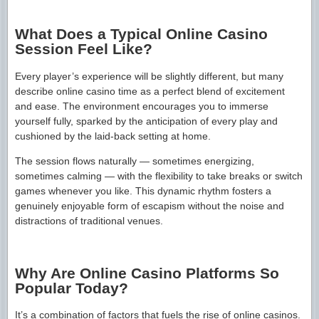
What Does a Typical Online Casino
Session Feel Like?
Every player’s experience will be slightly different, but many
describe online casino time as a perfect blend of excitement
and ease. The environment encourages you to immerse
yourself fully, sparked by the anticipation of every play and
cushioned by the laid-back setting at home.
The session flows naturally — sometimes energizing,
sometimes calming — with the flexibility to take breaks or switch
games whenever you like. This dynamic rhythm fosters a
genuinely enjoyable form of escapism without the noise and
distractions of traditional venues.
Why Are Online Casino Platforms So
Popular Today?
It’s a combination of factors that fuels the rise of online casinos.