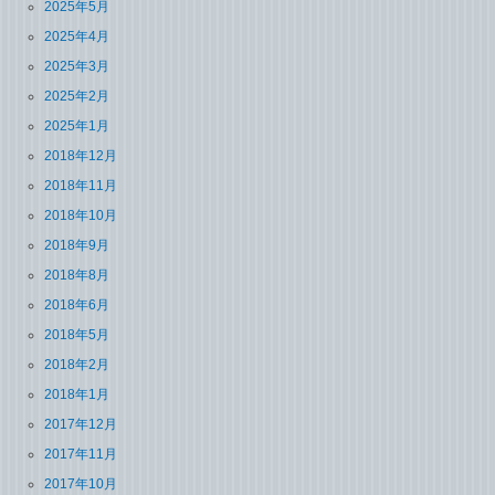
2025年5月
2025年4月
2025年3月
2025年2月
2025年1月
2018年12月
2018年11月
2018年10月
2018年9月
2018年8月
2018年6月
2018年5月
2018年2月
2018年1月
2017年12月
2017年11月
2017年10月