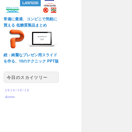
常備に最適、コンビニで気軽に
買える 低糖質製品まとめ
続：綺麗なプレゼン用スライド
を作る、10のテクニック PPT版
今日のスカイツリー