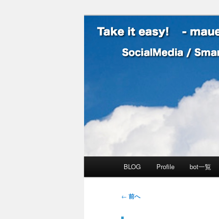
SocialMedia / SmartPhone /
Take it easy
メインメニュー
BLOG
Profile
bot一覧
メインコンテンツへ移動
サブコンテンツへ移動
投稿ナビゲーション
←
前へ