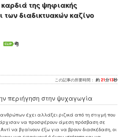
ν καρδιά της ψηφιακής
 των διαδικτυακών καζίνο
この記事の所要時間：
約
21
分
13
秒
ην περιήγηση στην ψυχαγωγία
ανθρώπων έχει αλλάξει ριζικά από τη στιγμή που
 άρχισαν να προσφέρουν άμεση πρόσβαση σε
Αντί να βγαίνουν έξω για να βρουν διασκέδαση, οι
ίγουν μια εφαρμογή ή έναν ιστότοπο και να