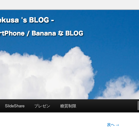
 Banana な BLOG
! – mauekusa 's BLOG -
SlideShare
プレゼン
糖質制限
次へ
→