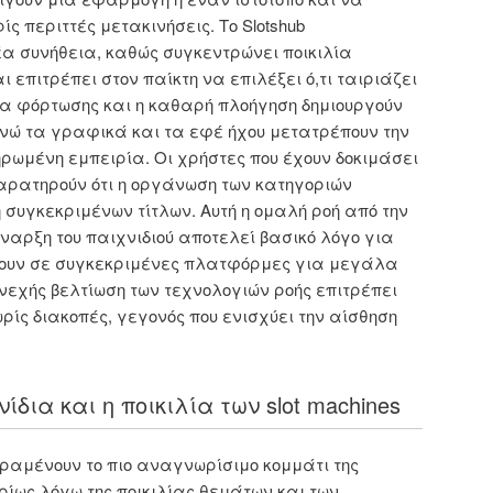
ίς περιττές μετακινήσεις. Το Slotshub
έα συνήθεια, καθώς συγκεντρώνει ποικιλία
 επιτρέπει στον παίκτη να επιλέξει ό,τι ταιριάζει
ητα φόρτωσης και η καθαρή πλοήγηση δημιουργούν
 ενώ τα γραφικά και τα εφέ ήχου μετατρέπουν την
ρωμένη εμπειρία. Οι χρήστες που έχουν δοκιμάσει
ρατηρούν ότι η οργάνωση των κατηγοριών
 συγκεκριμένων τίτλων. Αυτή η ομαλή ροή από την
ναρξη του παιχνιδιού αποτελεί βασικό λόγο για
νουν σε συγκεκριμένες πλατφόρμες για μεγάλα
νεχής βελτίωση των τεχνολογιών ροής επιτρέπει
ρίς διακοπές, γεγονός που ενισχύει την αίσθηση
δια και η ποικιλία των slot machines
αραμένουν το πιο αναγνωρίσιμο κομμάτι της
ίως λόγω της ποικιλίας θεμάτων και των