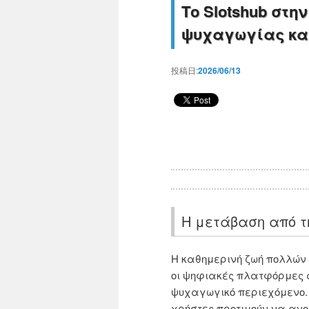
Το Slotshub στη
ψυχαγωγίας και
投稿日:
2026/06/13
Η μετάβαση από τ
Η καθημερινή ζωή πολλών 
οι ψηφιακές πλατφόρμες
ψυχαγωγικό περιεχόμενο. 
χρήστες προτιμούν να ανο