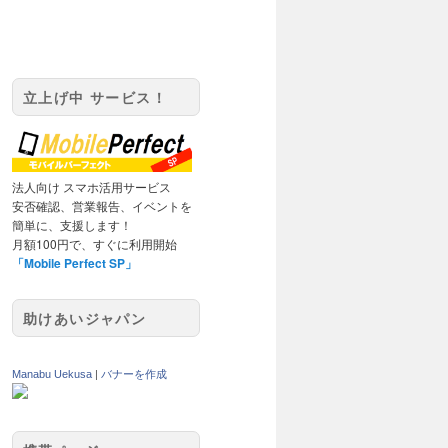
立上げ中 サービス！
法人向け スマホ活用サービス
安否確認、営業報告、イベントを
簡単に、支援します！
月額100円で、すぐに利用開始
「Mobile Perfect SP」
助けあいジャパン
Manabu Uekusa
|
バナーを作成