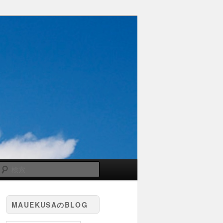
検
索
MAUEKUSAのBLOG