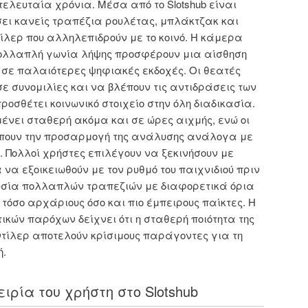
ελευταία χρόνια. Μέσα από το Slotshub είναι
ει κανείς τραπέζια ρουλέτας, μπλάκτζακ και
ίλερ που αλληλεπιδρούν με το κοινό. Η κάμερα
 πολλαπλή γωνία λήψης προσφέρουν μια αίσθηση
 σε παλαιότερες ψηφιακές εκδοχές. Οι θεατές
ε συνομιλίες και να βλέπουν τις αντιδράσεις των
ροσθέτει κοινωνικό στοιχείο στην όλη διαδικασία.
μένει σταθερή ακόμα και σε ώρες αιχμής, ενώ οι
ρέπουν την προσαρμογή της ανάλυσης ανάλογα με
. Πολλοί χρήστες επιλέγουν να ξεκινήσουν με
να εξοικειωθούν με τον ρυθμό του παιχνιδιού πριν
ουσία πολλαπλών τραπεζιών με διαφορετικά όρια
τόσο αρχάριους όσο και πιο έμπειρους παίκτες. Η
ικών παρόχων δείχνει ότι η σταθερή ποιότητα της
 ντίλερ αποτελούν κρίσιμους παράγοντες για τη
.
ιρία του χρήστη στο Slotshub