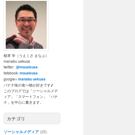
植草 学（うえくさ まなぶ）
manabu uekusa
twitter:
@mauekusa
fafebook:
mauekusa
google+
manabu uekusa
バナナ味の食べ物が好きです♪
このブログでは「ソーシャルメデ
ィア」「スマートフォン」「バナ
ナ」を中心に書きます。
カテゴリ
ソーシャルメディア
(25)