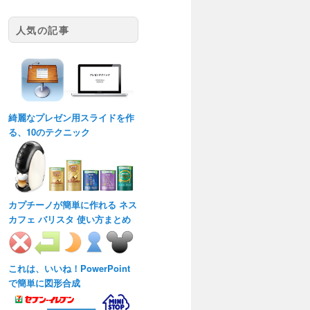
人気の記事
綺麗なプレゼン用スライドを作
る、10のテクニック
カプチーノが簡単に作れる ネス
カフェ バリスタ 使い方まとめ
これは、いいね！PowerPoint
で簡単に図形合成