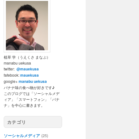
植草 学（うえくさ まなぶ）
manabu uekusa
twitter:
@mauekusa
fafebook:
mauekusa
google+
manabu uekusa
バナナ味の食べ物が好きです♪
このブログでは「ソーシャルメデ
ィア」「スマートフォン」「バナ
ナ」を中心に書きます。
カテゴリ
ソーシャルメディア
(25)