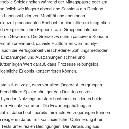
 mobile Spieleinheiten während der Mittagspause oder am
so üblich wie längere abendliche Sessions am Desktop.
em Lebensstil, der von Mobilität und spontanen
eichzeitig beobachten Beobachter eine stärkere Integration
de vergleichen ihre Ergebnisse in Gruppenchats oder
nderen Gewinnen. Die Grenze zwischen passivem Konsum
wimmt zunehmend, da viele Plattformen Community-
lt auch die Verfügbarkeit verschiedener Zahlungsmethoden
n, Einzahlungen und Auszahlungen schnell und
Nutzer legen Wert darauf, dass Prozesse reibungslos
eigentliche Erlebnis konzentrieren können.
statistiken zeigt, dass vor allem jüngere Altersgruppen
rend ältere Spieler häufiger den Desktop nutzen.
u hybriden Nutzungsmustern bestehen, bei denen beide
n zum Einsatz kommen. Die Erwartungshaltung an
ität ist dabei hoch: bereits minimale Verzögerungen können
 reagieren darauf mit kontinuierlicher Optimierung ihrer
n Tests unter realen Bedingungen. Die Verbindung aus