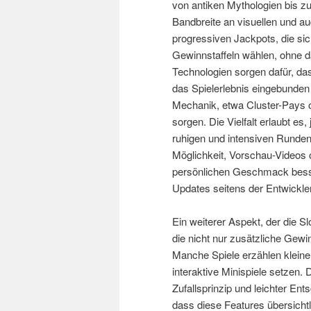
von antiken Mythologien bis z
Bandbreite an visuellen und au
progressiven Jackpots, die si
Gewinnstaffeln wählen, ohne d
Technologien sorgen dafür, das
das Spielerlebnis eingebunden 
Mechanik, etwa Cluster-Pays 
sorgen. Die Vielfalt erlaubt e
ruhigen und intensiven Runde
Möglichkeit, Vorschau-Videos
persönlichen Geschmack besse
Updates seitens der Entwicklers
Ein weiterer Aspekt, der die Sl
die nicht nur zusätzliche Gew
Manche Spiele erzählen kleine
interaktive Minispiele setzen
Zufallsprinzip und leichter Ent
dass diese Features übersichtli