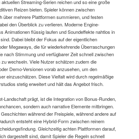
u aktuellen Streaming-Serien reichen und so eine große
ditiven Reizen bieten. Spieler können zwischen
ch über mehrere Plattformen summieren, und festen
abei den Überblick zu verlieren. Moderne Engine-
s Animationen flüssig laufen und Soundeffekte nahtlos in
sind. Dabei bleibt der Fokus auf der eigentlichen
oder Megaways, die für wiederkehrende Überraschungen
s, je nach Stimmung und verfügbarer Zeit schnell zwischen
n zu wechseln. Viele Nutzer schätzen zudem die
 oder Demo-Versionen vorab anzusehen, um den
r einzuschätzen. Diese Vielfalt wird durch regelmäßige
tudios stetig erweitert und hält das Angebot frisch.
ot-Landschaft prägt, ist die Integration von Bonus-Runden,
innchancen, sondern auch narrative Elemente mitbringen.
 Geschichten während der Freispiele, während andere auf
. Dadurch entsteht eine Hybrid-Form zwischen reinem
scheidungsfindung. Gleichzeitig achten Plattformen darauf,
ch dargestellt sind, damit Spieler die Regeln schnell