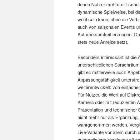
denen Nutzer mehrere Tische g
dynamische Spielweise, bei d
wechseln kann, ohne die Verbi
auch von saisonalen Events und
Aufmerksamkeit erzeugen. Dadu
stets neue Anreize setzt.
Besonders interessant ist die 
unterschiedlichen Sprachräu
gibt es mittlerweile auch Ange
Anpassungsfähigkeit unterstrei
weiterentwickelt: von einfach
Für Nutzer, die Wert auf Diskre
Kamera oder mit reduzierten A
Präsentation und technischer S
nicht mehr nur als Ergänzung,
wahrgenommen werden. Verglei
Live-Variante vor allem durch
automatisierte Versionen oft sc