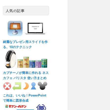
人気の記事
綺麗なプレゼン用スライドを作
る、10のテクニック
カプチーノが簡単に作れる ネス
カフェ バリスタ 使い方まとめ
これは、いいね！PowerPoint
で簡単に図形合成