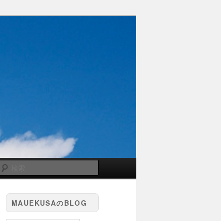
検
索
MAUEKUSAのBLOG