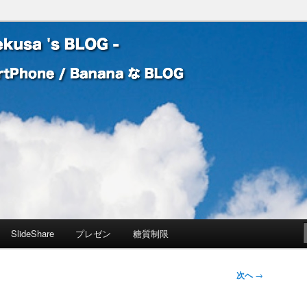
 Banana な BLOG
! – mauekusa 's BLOG -
SlideShare
プレゼン
糖質制限
次へ
→