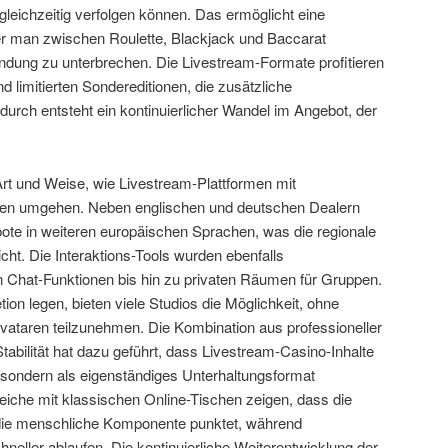
leichzeitig verfolgen können. Das ermöglicht eine
er man zwischen Roulette, Blackjack und Baccarat
ndung zu unterbrechen. Die Livestream-Formate profitieren
 limitierten Sondereditionen, die zusätzliche
rch entsteht ein kontinuierlicher Wandel im Angebot, der
Art und Weise, wie Livestream-Plattformen mit
men umgehen. Neben englischen und deutschen Dealern
bote in weiteren europäischen Sprachen, was die regionale
cht. Die Interaktions-Tools wurden ebenfalls
en Chat-Funktionen bis hin zu privaten Räumen für Gruppen.
tion legen, bieten viele Studios die Möglichkeit, ohne
vataren teilzunehmen. Die Kombination aus professioneller
tabilität hat dazu geführt, dass Livestream-Casino-Inhalte
 sondern als eigenständiges Unterhaltungsformat
che mit klassischen Online-Tischen zeigen, dass die
 die menschliche Komponente punktet, während
hneller ablaufen. Die kontinuierliche Weiterentwicklung der