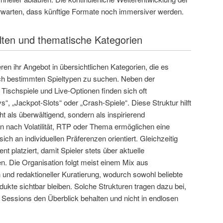
rwarten, dass künftige Formate noch immersiver werden.
lten und thematische Kategorien
ren ihr Angebot in übersichtlichen Kategorien, die es
nach bestimmten Spieltypen zu suchen. Neben der
 Tischspiele und Live-Optionen finden sich oft
, „Jackpot-Slots“ oder „Crash-Spiele“. Diese Struktur hilft
t als überwältigend, sondern als inspirierend
n nach Volatilität, RTP oder Thema ermöglichen eine
sich an individuellen Präferenzen orientiert. Gleichzeitig
 platziert, damit Spieler stets über aktuelle
en. Die Organisation folgt meist einem Mix aus
und redaktioneller Kuratierung, wodurch sowohl beliebte
ukte sichtbar bleiben. Solche Strukturen tragen dazu bei,
 Sessions den Überblick behalten und nicht in endlosen