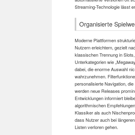
Streaming-Technologie lässt e
Organisierte Spielwe
Moderne Plattformen strukturie
Nutzern erleichtern, gezielt 
klassischen Trennung in Slots,
Unterkategorien wie „Megaways“
dabei, die enorme Auswahl nich
wahrzunehmen. Filterfunktione
personalisierte Navigation, die 
werden neue Releases prominent
Entwicklungen informiert bleib
algorithmischen Empfehlungen 
Klassiker als auch Nischenprod
dass Nutzer auch bei längeren
Listen verloren gehen.