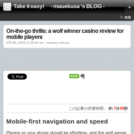
Take it easy! - mauekusa 's BLOG -
検索
On-the-go thrills: a wolf winner casino review for
mobile players
6月 4th, 2026 @ 09:00 am › manabu uekusa
この記事の所要時間：
約
7
分
45
秒
Mobile-first navigation and speed
Playing on your phone should be effortless, and this wolf winner