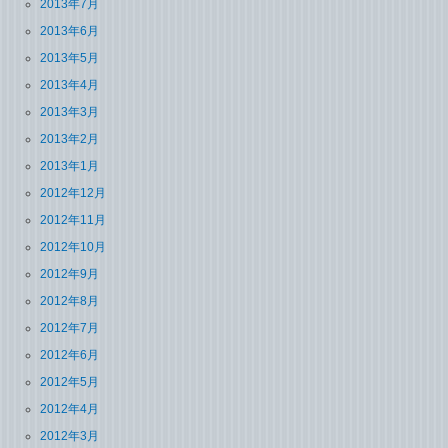
2013年7月
2013年6月
2013年5月
2013年4月
2013年3月
2013年2月
2013年1月
2012年12月
2012年11月
2012年10月
2012年9月
2012年8月
2012年7月
2012年6月
2012年5月
2012年4月
2012年3月