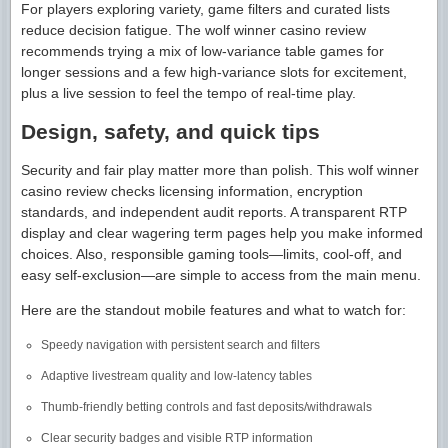
For players exploring variety, game filters and curated lists
reduce decision fatigue. The wolf winner casino review
recommends trying a mix of low-variance table games for
longer sessions and a few high-variance slots for excitement,
plus a live session to feel the tempo of real-time play.
Design, safety, and quick tips
Security and fair play matter more than polish. This wolf winner
casino review checks licensing information, encryption
standards, and independent audit reports. A transparent RTP
display and clear wagering term pages help you make informed
choices. Also, responsible gaming tools—limits, cool-off, and
easy self-exclusion—are simple to access from the main menu.
Here are the standout mobile features and what to watch for:
Speedy navigation with persistent search and filters
Adaptive livestream quality and low-latency tables
Thumb-friendly betting controls and fast deposits/withdrawals
Clear security badges and visible RTP information