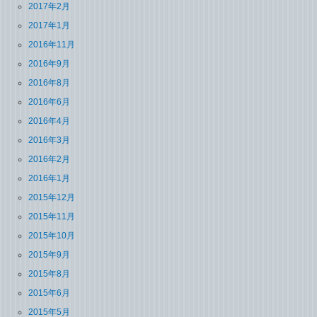
2017年2月
2017年1月
2016年11月
2016年9月
2016年8月
2016年6月
2016年4月
2016年3月
2016年2月
2016年1月
2015年12月
2015年11月
2015年10月
2015年9月
2015年8月
2015年6月
2015年5月