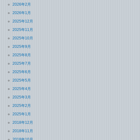
2026年2月
2026年1月
2025年12月
2025年11月
2025年10月
2025年9月
2025年8月
2025年7月
2025年6月
2025年5月
2025年4月
2025年3月
2025年2月
2025年1月
2018年12月
2018年11月
2018年10月