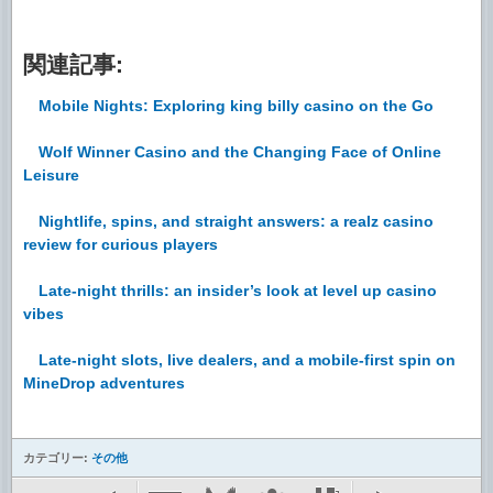
関連記事:
Mobile Nights: Exploring king billy casino on the Go
Wolf Winner Casino and the Changing Face of Online
Leisure
Nightlife, spins, and straight answers: a realz casino
review for curious players
Late-night thrills: an insider’s look at level up casino
vibes
Late-night slots, live dealers, and a mobile-first spin on
MineDrop adventures
カテゴリー:
その他