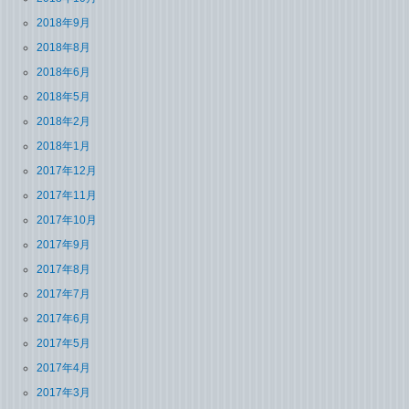
2018年9月
2018年8月
2018年6月
2018年5月
2018年2月
2018年1月
2017年12月
2017年11月
2017年10月
2017年9月
2017年8月
2017年7月
2017年6月
2017年5月
2017年4月
2017年3月