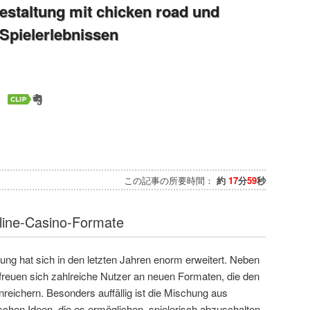
estaltung mit chicken road und
 Spielerlebnissen
この記事の所要時間：
約
17
分
59
秒
nline-Casino-Formate
ltung hat sich in den letzten Jahren enorm erweitert. Neben
freuen sich zahlreiche Nutzer an neuen Formaten, die den
nreichern. Besonders auffällig ist die Mischung aus
chen Ideen, die es ermöglichen, spielerisch abzuschalten.