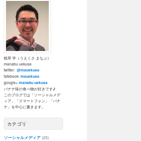
植草 学（うえくさ まなぶ）
manabu uekusa
twitter:
@mauekusa
fafebook:
mauekusa
google+
manabu uekusa
バナナ味の食べ物が好きです♪
このブログでは「ソーシャルメデ
ィア」「スマートフォン」「バナ
ナ」を中心に書きます。
カテゴリ
ソーシャルメディア
(25)