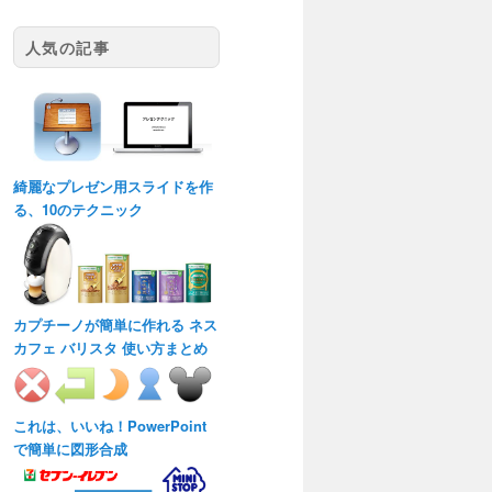
人気の記事
綺麗なプレゼン用スライドを作
る、10のテクニック
カプチーノが簡単に作れる ネス
カフェ バリスタ 使い方まとめ
これは、いいね！PowerPoint
で簡単に図形合成