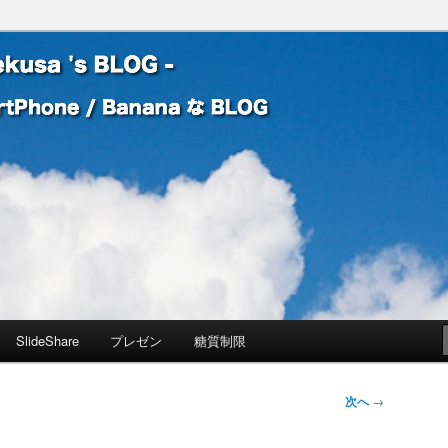
 Banana な BLOG
! – mauekusa 's BLOG -
SlideShare
プレゼン
糖質制限
次へ
→