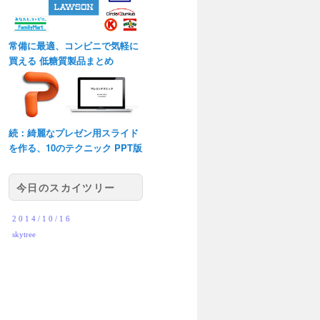
常備に最適、コンビニで気軽に
買える 低糖質製品まとめ
続：綺麗なプレゼン用スライド
を作る、10のテクニック PPT版
今日のスカイツリー