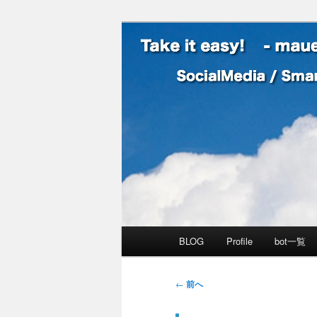
SocialMedia / SmartPhone /
Take it easy
メインメニュー
BLOG
Profile
bot一覧
メインコンテンツへ移動
サブコンテンツへ移動
投稿ナビゲーション
←
前へ