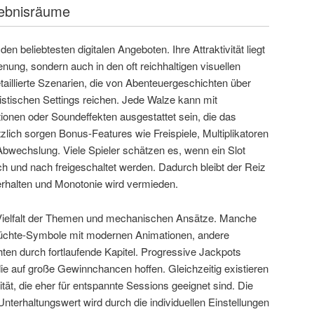
rlebnisräume
en beliebtesten digitalen Angeboten. Ihre Attraktivität liegt
enung, sondern auch in den oft reichhaltigen visuellen
taillierte Szenarien, die von Abenteuergeschichten über
istischen Settings reichen. Jede Walze kann mit
nen oder Soundeffekten ausgestattet sein, die das
tzlich sorgen Bonus-Features wie Freispiele, Multiplikatoren
r Abwechslung. Viele Spieler schätzen es, wenn ein Slot
h und nach freigeschaltet werden. Dadurch bleibt der Reiz
erhalten und Monotonie wird vermieden.
e Vielfalt der Themen und mechanischen Ansätze. Manche
Früchte-Symbole mit modernen Animationen, andere
en durch fortlaufende Kapitel. Progressive Jackpots
 die auf große Gewinnchancen hoffen. Gleichzeitig existieren
lität, die eher für entspannte Sessions geeignet sind. Die
terhaltungswert wird durch die individuellen Einstellungen