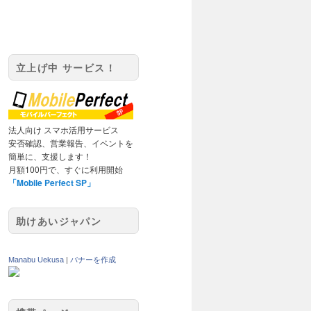
立上げ中 サービス！
法人向け スマホ活用サービス
安否確認、営業報告、イベントを
簡単に、支援します！
月額100円で、すぐに利用開始
「Mobile Perfect SP」
助けあいジャパン
Manabu Uekusa
|
バナーを作成