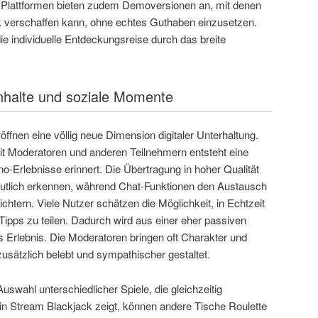
e Plattformen bieten zudem Demoversionen an, mit denen
k verschaffen kann, ohne echtes Guthaben einzusetzen.
die individuelle Entdeckungsreise durch das breite
nhalte und soziale Momente
fnen eine völlig neue Dimension digitaler Unterhaltung.
mit Moderatoren und anderen Teilnehmern entsteht eine
o-Erlebnisse erinnert. Die Übertragung in hoher Qualität
 deutlich erkennen, während Chat-Funktionen den Austausch
htern. Viele Nutzer schätzen die Möglichkeit, in Echtzeit
pps zu teilen. Dadurch wird aus einer eher passiven
es Erlebnis. Die Moderatoren bringen oft Charakter und
usätzlich belebt und sympathischer gestaltet.
r Auswahl unterschiedlicher Spiele, die gleichzeitig
n Stream Blackjack zeigt, können andere Tische Roulette