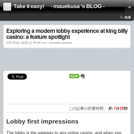
Take it easy! - mauekusa 's BLOG -
検索
Exploring a modern lobby experience at king billy
casino: a feature spotlight
5月 22nd, 2026 @ 09:00 am › manabu uekusa
この記事の所要時間：
約
7
分
19
秒
Lobby first impressions
The lobby is the gateway to any online casino, and when you