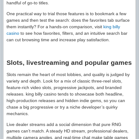
handful of go-to titles.
One practical way to trial those features is to bookmark a few
games and then test the search: does the favorites tab surface
them instantly? For a hands-on comparison, visit
king billy
casino
to see how favorites, filters, and an intuitive search bar
can cut browsing time and increase play satisfaction.
Slots, livestreaming and popular games
Slots remain the heart of most lobbies, and quality is judged by
variety and depth. Look for a mix of classic three-reel slots,
feature-rich video slots, progressive jackpots, and branded
releases. king billy casino tends to showcase both headline,
high-production releases and hidden indie gems, so you can
chase a big progressive or try a niche developer’s quirky
mechanics.
Live dealer streams add a social dimension that pure RNG
games can’t match. A steady HD stream, professional dealers,
multiple camera angles, and real-time chat make table games