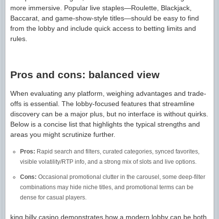
more immersive. Popular live staples—Roulette, Blackjack,
Baccarat, and game-show-style titles—should be easy to find
from the lobby and include quick access to betting limits and
rules.
Pros and cons: balanced view
When evaluating any platform, weighing advantages and trade-
offs is essential. The lobby-focused features that streamline
discovery can be a major plus, but no interface is without quirks.
Below is a concise list that highlights the typical strengths and
areas you might scrutinize further.
Pros:
Rapid search and filters, curated categories, synced favorites,
visible volatility/RTP info, and a strong mix of slots and live options.
Cons:
Occasional promotional clutter in the carousel, some deep-filter
combinations may hide niche titles, and promotional terms can be
dense for casual players.
king billy casino demonstrates how a modern lobby can be both