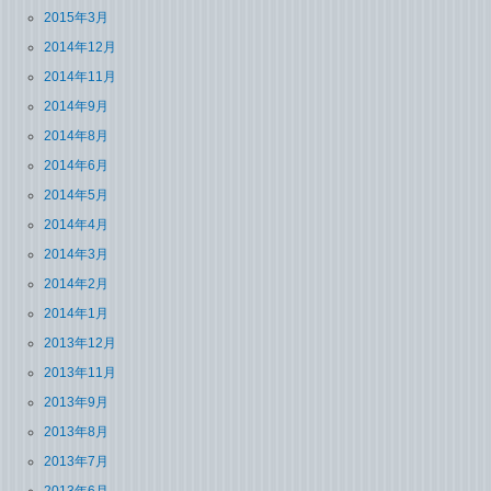
2015年3月
2014年12月
2014年11月
2014年9月
2014年8月
2014年6月
2014年5月
2014年4月
2014年3月
2014年2月
2014年1月
2013年12月
2013年11月
2013年9月
2013年8月
2013年7月