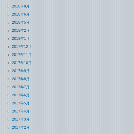
2018年8月
2018年6月
2018年5月
2018年2月
2018年1月
2017年12月
2017年11月
2017年10月
2017年9月
2017年8月
2017年7月
2017年6月
2017年5月
2017年4月
2017年3月
2017年2月