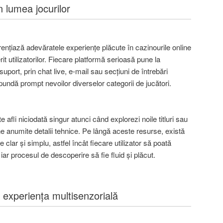
n lumea jocurilor
rențiază adevăratele experiențe plăcute în cazinourile online
rit utilizatorilor. Fiecare platformă serioasă pune la
suport, prin chat live, e-mail sau secțiuni de întrebări
pundă prompt nevoilor diverselor categorii de jucători.
e afli niciodată singur atunci când explorezi noile titluri sau
ne anumite detalii tehnice. Pe lângă aceste resurse, există
te clar și simplu, astfel încât fiecare utilizator să poată
 iar procesul de descoperire să fie fluid și plăcut.
și experiența multisenzorială