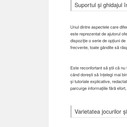
Suportul și ghidajul î
Unul dintre aspectele care dife
este reprezentat de ajutorul ofe
dispoziție o serie de opțiuni de 
frecvente, toate gândite să răs
Este reconfortant să știi că nu t
când dorești să înțelegi mai bi
și tutoriale explicative, redacta
parcurge informațiile fără efort,
Varietatea jocurilor 