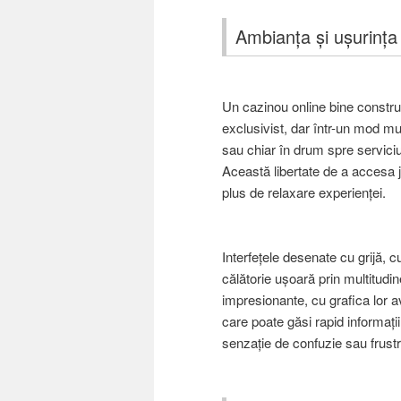
Ambianța și ușurința
Un cazinou online bine constru
exclusivist, dar într-un mod mul
sau chiar în drum spre serviciu, 
Această libertate de a accesa j
plus de relaxare experienței.
Interfețele desenate cu grijă, cu
călătorie ușoară prin multitudin
impresionante, cu grafica lor av
care poate găsi rapid informații
senzație de confuzie sau frustră