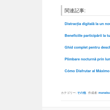
関連記事:
Distracția digitală la un no
Beneficiile participării la t
Ghid complet pentru deschid
Plimbare nocturnă prin lumin
Cómo Disfrutar al Máximo 
カテゴリー:
その他
作成者:
manabu