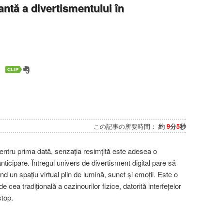
ntă a divertismentului în
この記事の所要時間：
約
9
分
5
秒
pentru prima dată, senzația resimțită este adesea o
anticipare. Întregul univers de divertisment digital pare să
ind un spațiu virtual plin de lumină, sunet și emoții. Este o
de cea tradițională a cazinourilor fizice, datorită interfețelor
stop.