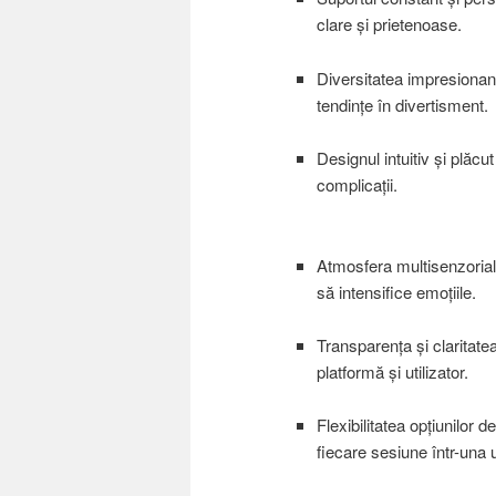
clare și prietenoase.
Diversitatea impresionantă
tendințe în divertisment.
Designul intuitiv și plăcu
complicații.
Atmosfera multisenzorială
să intensifice emoțiile.
Transparența și claritatea
platformă și utilizator.
Flexibilitatea opțiunilor
fiecare sesiune într-una 