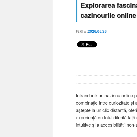
Explorarea fascina
cazinourile online
投稿日:
2026/05/26
Intrând într-un cazinou online 
combinație între curiozitate și 
aștepte la un clic distanță, ofer
experiență cu totul diferită față 
intuitive și a accesibilității non-