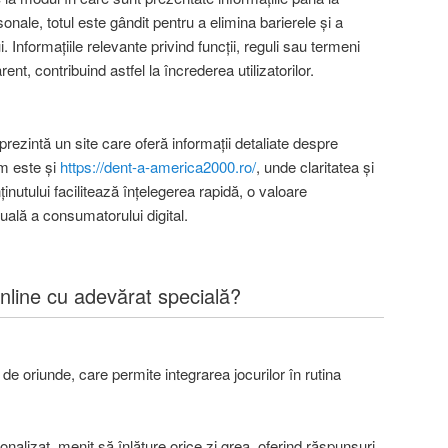
sonale, totul este gândit pentru a elimina barierele și a
. Informațiile relevante privind funcții, reguli sau termeni
nt, contribuind astfel la încrederea utilizatorilor.
rezintă un site care oferă informații detaliate despre
m este și
https://dent-a-america2000.ro/
, unde claritatea și
inutului facilitează înțelegerea rapidă, o valoare
uală a consumatorului digital.
nline cu adevărat specială?
 de oriunde, care permite integrarea jocurilor în rutina
nalizat, menit să înlăture orice zi grea, oferind răspunsuri