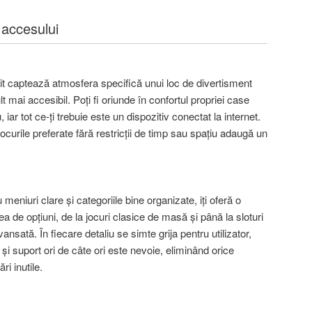
 accesului
it captează atmosfera specifică unui loc de divertisment
t mai accesibil. Poți fi oriunde în confortul propriei case
iar tot ce-ți trebuie este un dispozitiv conectat la internet.
ocurile preferate fără restricții de timp sau spațiu adaugă un
 meniuri clare și categoriile bine organizate, iți oferă o
ea de opțiuni, de la jocuri clasice de masă și până la sloturi
ansată. În fiecare detaliu se simte grija pentru utilizator,
 și suport ori de câte ori este nevoie, eliminând orice
ri inutile.