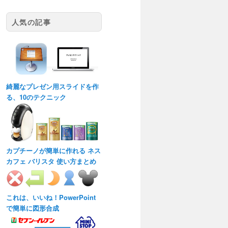
人気の記事
綺麗なプレゼン用スライドを作
る、10のテクニック
カプチーノが簡単に作れる ネス
カフェ バリスタ 使い方まとめ
これは、いいね！PowerPoint
で簡単に図形合成