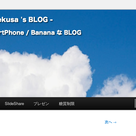
 Banana な BLOG
! – mauekusa 's BLOG -
SlideShare
プレゼン
糖質制限
次へ
→