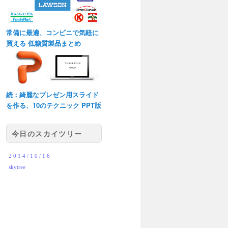
常備に最適、コンビニで気軽に
買える 低糖質製品まとめ
続：綺麗なプレゼン用スライド
を作る、10のテクニック PPT版
今日のスカイツリー