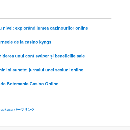
u nivel: explorând lumea cazinourilor online
urneele de la casino kyngs
erea unui cont swiper și beneficiile sale
i și sunete: jurnalul unei sesiuni online
de Botemania Casino Online
 uekusa
パーマリンク