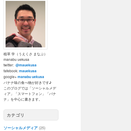
植草 学（うえくさ まなぶ）
manabu uekusa
twitter:
@mauekusa
fafebook:
mauekusa
google+
manabu uekusa
バナナ味の食べ物が好きです♪
このブログでは「ソーシャルメデ
ィア」「スマートフォン」「バナ
ナ」を中心に書きます。
カテゴリ
ソーシャルメディア
(25)