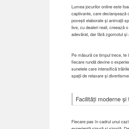
Lumea jocurilor online este foar
captivante, care declanșează o s
povești elaborate și animații sp
live, cu dealeri reali, creează 
adevărat, dar fără zgomotul și a
Pe măsură ce timpul trece, te l
fiecare rundă devine o experien
sunetele care intensifică trăiri
spații de relaxare și divertism
Facilități moderne și
Fiecare pas în cadrul unui cazin
experiență sigură și simplă. De