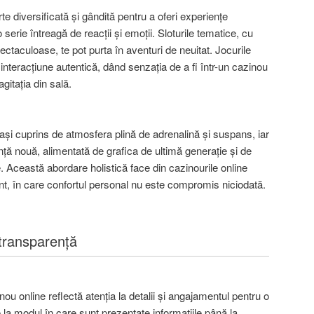
te diversificată și gândită pentru a oferi experiențe
erie întreagă de reacții și emoții. Sloturile tematice, cu
ectaculoase, te pot purta în aventuri de neuitat. Jocurile
o interacțiune autentică, dând senzația de a fi într-un cazinou
gitația din sală.
ași cuprins de atmosfera plină de adrenalină și suspans, iar
ță nouă, alimentată de grafica de ultimă generație și de
le. Această abordare holistică face din cazinourile online
ent, în care confortul personal nu este compromis niciodată.
 transparență
ou online reflectă atenția la detalii și angajamentul pentru o
 la modul în care sunt prezentate informațiile până la