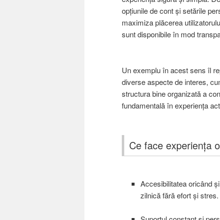
opțiunile de cont și setările per
maximiza plăcerea utilizatorului
sunt disponibile în mod transpare
Un exemplu în acest sens îl rep
diverse aspecte de interes, cu
structura bine organizată a conț
fundamentală în experiența act
Ce face experiența o
Accesibilitatea oricând și
zilnică fără efort și stres.
Suportul constant și perso