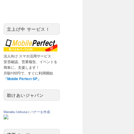
立上げ中 サービス！
法人向け スマホ活用サービス
安否確認、営業報告、イベントを
簡単に、支援します！
月額100円で、すぐに利用開始
「Mobile Perfect SP」
助けあいジャパン
Manabu Uekusa
|
バナーを作成