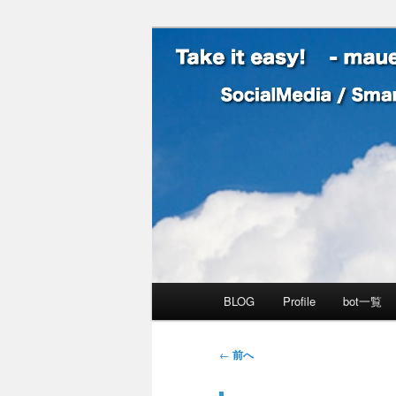
SocialMedia / SmartPhone /
Take it easy
メインメニュー
BLOG
Profile
bot一覧
メインコンテンツへ移動
サブコンテンツへ移動
投稿ナビゲーション
←
前へ