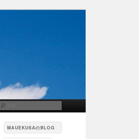
検
索
MAUEKUSAのBLOG