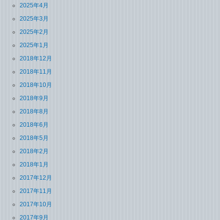
2025年4月
2025年3月
2025年2月
2025年1月
2018年12月
2018年11月
2018年10月
2018年9月
2018年8月
2018年6月
2018年5月
2018年2月
2018年1月
2017年12月
2017年11月
2017年10月
2017年9月