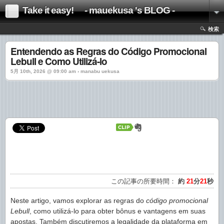
Take it easy! - mauekusa 's BLOG -
検索
Entendendo as Regras do Código Promocional
Lebull e Como Utilizá-lo
5月 10th, 2026 @ 09:00 am › manabu uekusa
この記事の所要時間：
約
21
分
21
秒
Neste artigo, vamos explorar as regras do
código promocional
Lebull
, como utilizá-lo para obter bônus e vantagens em suas
apostas. Também discutiremos a legalidade da plataforma em