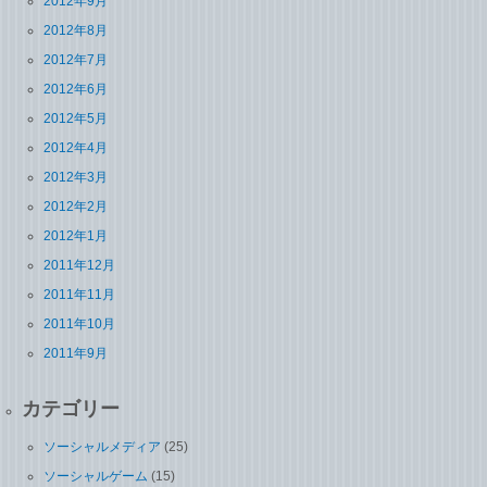
2012年9月
2012年8月
2012年7月
2012年6月
2012年5月
2012年4月
2012年3月
2012年2月
2012年1月
2011年12月
2011年11月
2011年10月
2011年9月
カテゴリー
ソーシャルメディア
(25)
ソーシャルゲーム
(15)