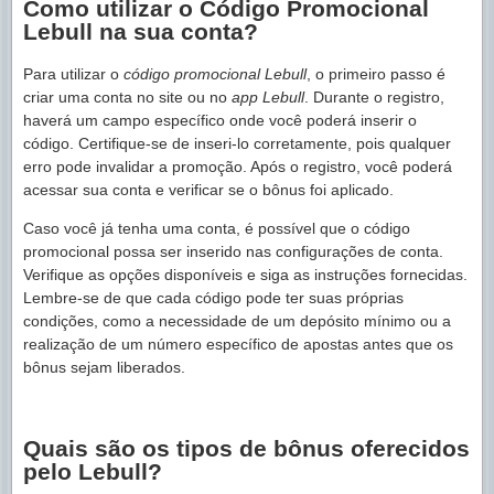
Como utilizar o Código Promocional
Lebull na sua conta?
Para utilizar o
código promocional Lebull
, o primeiro passo é
criar uma conta no site ou no
app Lebull
. Durante o registro,
haverá um campo específico onde você poderá inserir o
código. Certifique-se de inseri-lo corretamente, pois qualquer
erro pode invalidar a promoção. Após o registro, você poderá
acessar sua conta e verificar se o bônus foi aplicado.
Caso você já tenha uma conta, é possível que o código
promocional possa ser inserido nas configurações de conta.
Verifique as opções disponíveis e siga as instruções fornecidas.
Lembre-se de que cada código pode ter suas próprias
condições, como a necessidade de um depósito mínimo ou a
realização de um número específico de apostas antes que os
bônus sejam liberados.
Quais são os tipos de bônus oferecidos
pelo Lebull?