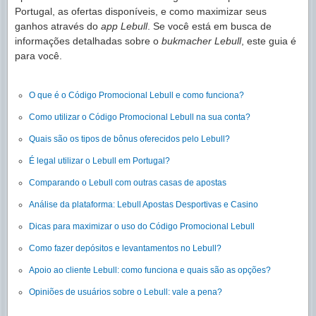
Portugal, as ofertas disponíveis, e como maximizar seus
ganhos através do
app Lebull
. Se você está em busca de
informações detalhadas sobre o
bukmacher Lebull
, este guia é
para você.
O que é o Código Promocional Lebull e como funciona?
Como utilizar o Código Promocional Lebull na sua conta?
Quais são os tipos de bônus oferecidos pelo Lebull?
É legal utilizar o Lebull em Portugal?
Comparando o Lebull com outras casas de apostas
Análise da plataforma: Lebull Apostas Desportivas e Casino
Dicas para maximizar o uso do Código Promocional Lebull
Como fazer depósitos e levantamentos no Lebull?
Apoio ao cliente Lebull: como funciona e quais são as opções?
Opiniões de usuários sobre o Lebull: vale a pena?