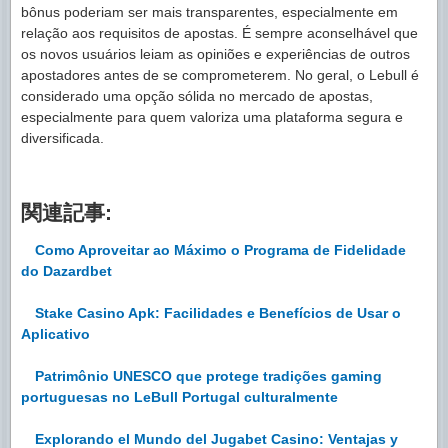
bônus poderiam ser mais transparentes, especialmente em
relação aos requisitos de apostas. É sempre aconselhável que
os novos usuários leiam as opiniões e experiências de outros
apostadores antes de se comprometerem. No geral, o Lebull é
considerado uma opção sólida no mercado de apostas,
especialmente para quem valoriza uma plataforma segura e
diversificada.
関連記事:
Como Aproveitar ao Máximo o Programa de Fidelidade
do Dazardbet
Stake Casino Apk: Facilidades e Benefícios de Usar o
Aplicativo
Patrimônio UNESCO que protege tradições gaming
portuguesas no LeBull Portugal culturalmente
Explorando el Mundo del Jugabet Casino: Ventajas y