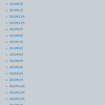
2014年2月
2014年1月
2013年12月
2013年11月
2013年9月
2013年8月
2013年7月
2013年6月
2013年5月
2013年4月
2013年3月
2013年2月
2013年1月
2012年12月
2012年11月
2012年10月