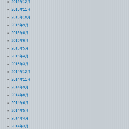
2015年12月
2015年11月
2015年10月
2015年9月
2015年8月
2015年6月
2015年5月
2015年4月
2015年3月
2014年12月
2014年11月
2014年9月
2014年8月
2014年6月
2014年5月
2014年4月
2014年3月