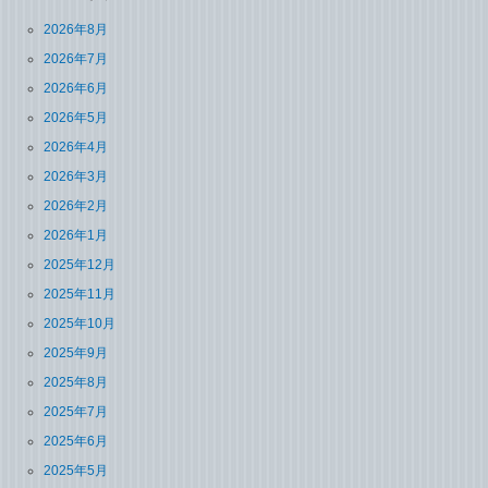
2026年8月
2026年7月
2026年6月
2026年5月
2026年4月
2026年3月
2026年2月
2026年1月
2025年12月
2025年11月
2025年10月
2025年9月
2025年8月
2025年7月
2025年6月
2025年5月