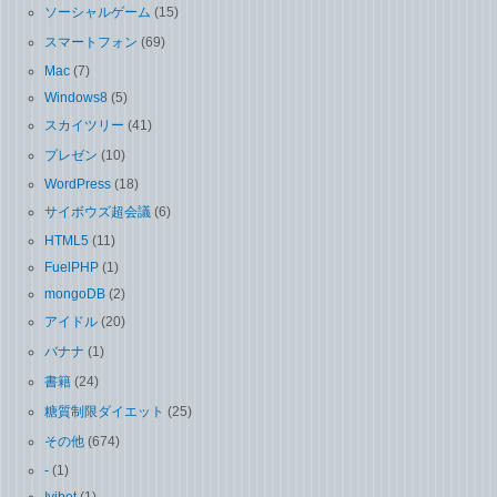
ソーシャルゲーム
(15)
スマートフォン
(69)
Mac
(7)
Windows8
(5)
スカイツリー
(41)
プレゼン
(10)
WordPress
(18)
サイボウズ超会議
(6)
HTML5
(11)
FuelPHP
(1)
mongoDB
(2)
アイドル
(20)
バナナ
(1)
書籍
(24)
糖質制限ダイエット
(25)
その他
(674)
-
(1)