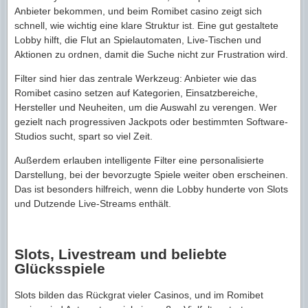
Anbieter bekommen, und beim Romibet casino zeigt sich
schnell, wie wichtig eine klare Struktur ist. Eine gut gestaltete
Lobby hilft, die Flut an Spielautomaten, Live-Tischen und
Aktionen zu ordnen, damit die Suche nicht zur Frustration wird.
Filter sind hier das zentrale Werkzeug: Anbieter wie das
Romibet casino setzen auf Kategorien, Einsatzbereiche,
Hersteller und Neuheiten, um die Auswahl zu verengen. Wer
gezielt nach progressiven Jackpots oder bestimmten Software-
Studios sucht, spart so viel Zeit.
Außerdem erlauben intelligente Filter eine personalisierte
Darstellung, bei der bevorzugte Spiele weiter oben erscheinen.
Das ist besonders hilfreich, wenn die Lobby hunderte von Slots
und Dutzende Live-Streams enthält.
Slots, Livestream und beliebte
Glücksspiele
Slots bilden das Rückgrat vieler Casinos, und im Romibet