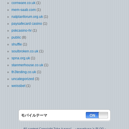
cornware.co.uk
(1)
mem-saab.com
(1)
natplanforum.org.uk
(1)
paysafecard casino
(1)
pskcasino-hr
(1)
public
(8)
shuffle
(1)
soulbroken.co.uk
(1)
spna.org.uk
(1)
stanmerhouse.co.uk
(1)
th3testing.co.uk
(1)
uncategorized
(3)
weissbet
(1)
モバイルテーマ
All content Copyright Take it easy! - mauekusa 's BLOG -