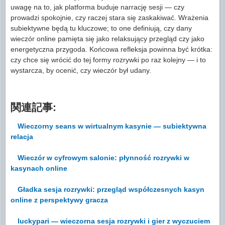
uwagę na to, jak platforma buduje narrację sesji — czy
prowadzi spokojnie, czy raczej stara się zaskakiwać. Wrażenia
subiektywne będą tu kluczowe; to one definiują, czy dany
wieczór online pamięta się jako relaksujący przegląd czy jako
energetyczna przygoda. Końcowa refleksja powinna być krótka:
czy chce się wrócić do tej formy rozrywki po raz kolejny — i to
wystarcza, by ocenić, czy wieczór był udany.
関連記事:
Wieczorny seans w wirtualnym kasynie — subiektywna
relacja
Wieczór w cyfrowym salonie: płynność rozrywki w
kasynach online
Gładka sesja rozrywki: przegląd współczesnych kasyn
online z perspektywy gracza
luckypari — wieczorna sesja rozrywki i gier z wyczuciem