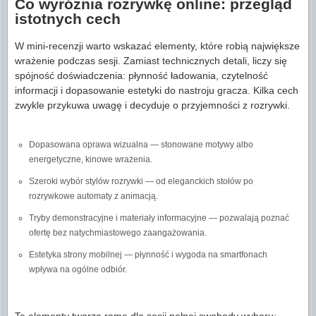
Co wyróżnia rozrywkę online: przegląd
istotnych cech
W mini-recenzji warto wskazać elementy, które robią największe
wrażenie podczas sesji. Zamiast technicznych detali, liczy się
spójność doświadczenia: płynność ładowania, czytelność
informacji i dopasowanie estetyki do nastroju gracza. Kilka cech
zwykle przykuwa uwagę i decyduje o przyjemności z rozrywki.
Dopasowana oprawa wizualna — stonowane motywy albo
energetyczne, kinowe wrażenia.
Szeroki wybór stylów rozrywki — od eleganckich stołów po
rozrywkowe automaty z animacją.
Tryby demonstracyjne i materiały informacyjne — pozwalają poznać
ofertę bez natychmiastowego zaangażowania.
Estetyka strony mobilnej — płynność i wygoda na smartfonach
wpływa na ogólne odbiór.
Te elementy tworzą ramę dla sesji pełnej swobody wyboru: