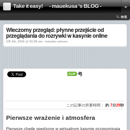
Take it easy! - mauekusa 's BLOG -
検索
Wieczorny przegląd: płynne przejście od
przeglądania do rozrywki w kasynie online
3月 4th, 2026 @ 03:38 am › manabu uekusa
この記事の所要時間：
約
7
分
29
秒
Pierwsze wrażenie i atmosfera
Pierwsze chwile spędzone w wirtualnym kasynie przypominają