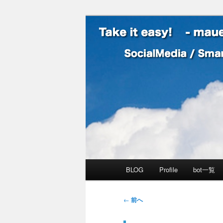
SocialMedia / SmartPhone /
Take it easy
メインメニュー
BLOG
Profile
bot一覧
メインコンテンツへ移動
サブコンテンツへ移動
投稿ナビゲーション
←
前へ