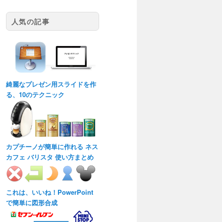
人気の記事
綺麗なプレゼン用スライドを作
る、10のテクニック
カプチーノが簡単に作れる ネス
カフェ バリスタ 使い方まとめ
これは、いいね！PowerPoint
で簡単に図形合成