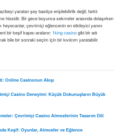
eyi yaratan şey basitçe erişilebilirlik değil; farklı
me hissidir. Bir gece boyunca sekmeler arasında dolaşırken
 heyecanlar, çevrimiçi eğlencenin en etkileyici yanını
ni bir keşif kapısı aralanır:
1king casino
gibi bir adı
bile bir sonraki seçim için bir kıvılcım yaratabilir.
i: Online Casinonun Akışı
rimiçi Casino Deneyimi: Küçük Dokunuşların Büyük
eler: Çevrimiçi Casino Atmosferinin Tasarım Dili
a Keşif: Oyunlar, Atmosfer ve Eğlence