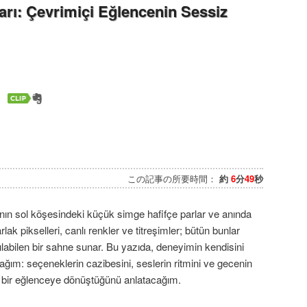
ları: Çevrimiçi Eğlencenin Sessiz
この記事の所要時間：
約
6
分
49
秒
ranın sol köşesindeki küçük simge hafifçe parlar ve anında
lak pikselleri, canlı renkler ve titreşimler; bütün bunlar
ılabilen bir sahne sunar. Bu yazıda, deneyimin kendisini
ağım: seçeneklerin cazibesini, seslerin ritmini ve gecenin
l bir eğlenceye dönüştüğünü anlatacağım.