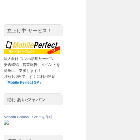
立上げ中 サービス！
法人向け スマホ活用サービス
安否確認、営業報告、イベントを
簡単に、支援します！
月額100円で、すぐに利用開始
「Mobile Perfect SP」
助けあいジャパン
Manabu Uekusa
|
バナーを作成