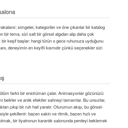
 salona
 yakalanır; simgeler, kategoriler ve öne çıkanlar bir katalog
len bir tema, sizi salt bir görsel algıdan alıp daha çok
iz bir keşif başlar: hangi türün o gece ruhunuza uyduğunu
 anı, deneyimin en keyifli kısmıdır çünkü seçenekler sizi
ış
r bölüm farklı bir enstrüman çalar. Animasyonlar gözünüzü
mi belirler ve anlık efektler sahneyi tamamlar. Bu unsurlar,
tan çıkıp bir ruh hali yaratır. Oturumun akışı, bu görsel-
iyle şekillenir: bazen sakin ve ritmik, bazen hızlı ve
olmak, bir tiyatronun karanlık salonunda perdeyi beklemek