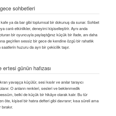
e gece sohbetleri
r kafe ya da bar gibi toplumsal bir dokunuş da sunar. Sohbet
ya canlı etkinlikler, deneyimi kişiselleştirir. Aynı anda
turan bir oyuncuyla paylaştığınız küçük bir ifade, anı daha
ına geçirilen sessiz bir gece de kendine özgü bir rahatlık
saatlerin huzuru da ayrı bir çekicilik taşır.
 ertesi günün hafızası
ran yavaşça küçülür, sesi kısılır ve anılar tarayıcı
planır. O anların renkleri, sesleri ve beklenmedik
ebessüm, belki de küçük bir hikâye olarak kalır. Bu tür
 öte, kişisel bir hatıra defteri gibi davranır; kısa süreli ama
bırakır.