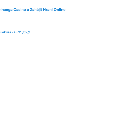
nanga Casino a Zahájit Hraní Online
 uekusa
パーマリンク