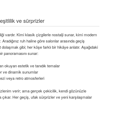
itlilik ve sürprizler
iği vardır. Kimi klasik çizgilerle nostalji sunar, kimi modern
ar. Aradığınız ruh haline göre salonlar arasında geçiş
olaşmak gibi; her köşe farklı bir hikâye anlatır. Aşağıdaki
k bir panoramasını sunar:
n okuyan estetik ve tanıdık temalar
ler ve dinamik sunumlar
tezi veya retro atmosferleri
r izlenim verir; ama gerçek çekicilik, kendi gözünüzle
 çıkar. Her geçiş, ufak sürprizler ve yeni karşılaşmalar