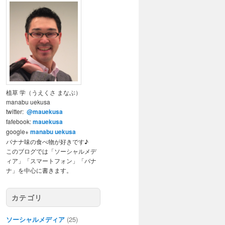
植草 学（うえくさ まなぶ）
manabu uekusa
twitter:
@mauekusa
fafebook:
mauekusa
google+
manabu uekusa
バナナ味の食べ物が好きです♪
このブログでは「ソーシャルメデ
ィア」「スマートフォン」「バナ
ナ」を中心に書きます。
カテゴリ
ソーシャルメディア
(25)