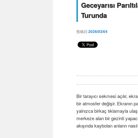
Geceyarısı Parıltı
Turunda
投稿日:
2026/03/04
Bir tarayıcı sekmesi açılır, ek
bir atmosfer değişir. Ekranın par
yalnızca birkaç tıklamayla ulaş
merkeze alan bir gezinti yapac
akışında kaybolan anların nası