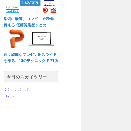
常備に最適、コンビニで気軽に
買える 低糖質製品まとめ
続：綺麗なプレゼン用スライド
を作る、10のテクニック PPT版
今日のスカイツリー