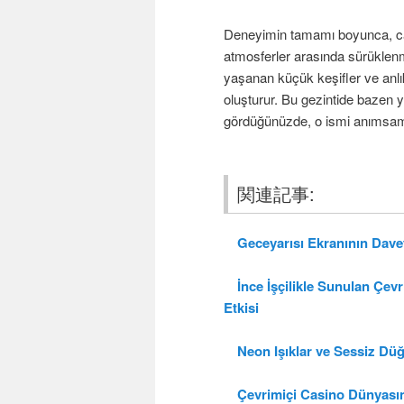
Deneyimin tamamı boyunca, cazib
atmosferler arasında sürüklen
yaşanan küçük keşifler ve anlık
oluşturur. Bu gezintide bazen ye
gördüğünüzde, o ismi anımsamak 
関連記事:
Geceyarısı Ekranının Davet
İnce İşçilikle Sunulan Çev
Etkisi
Neon Işıklar ve Sessiz Düğm
Çevrimiçi Casino Dünyasınd