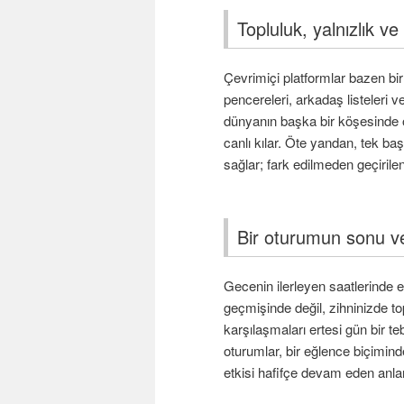
Topluluk, yalnızlık v
Çevrimiçi platformlar bazen bi
pencereleri, arkadaş listeleri ve
dünyanın başka bir köşesinde o
canlı kılar. Öte yandan, tek baş
sağlar; fark edilmeden geçirilen 
Bir oturumun sonu ve
Gecenin ilerleyen saatlerinde ek
geçmişinde değil, zihninizde to
karşılaşmaları ertesi gün bir t
oturumlar, bir eğlence biçiminden
etkisi hafifçe devam eden anlar 