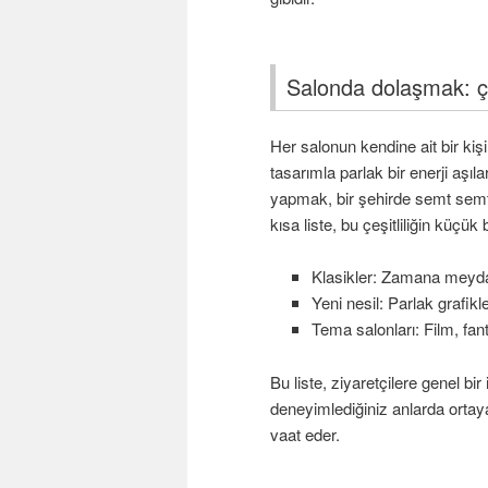
Salonda dolaşmak: çeş
Her salonun kendine ait bir kişil
tasarımla parlak bir enerji aşıl
yapmak, bir şehirde semt semt d
kısa liste, bu çeşitliliğin küçü
Klasikler: Zamana meyda
Yeni nesil: Parlak grafik
Tema salonları: Film, fan
Bu liste, ziyaretçilere genel bi
deneyimlediğiniz anlarda ortaya
vaat eder.