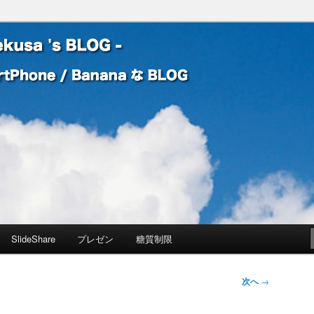
 Banana な BLOG
! – mauekusa 's BLOG -
SlideShare
プレゼン
糖質制限
次へ
→