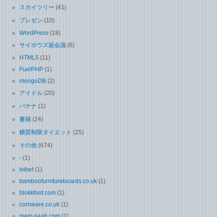
スカイツリー
(41)
プレゼン
(10)
WordPress
(18)
サイボウズ超会議
(6)
HTML5
(11)
FuelPHP
(1)
mongoDB
(2)
アイドル
(20)
バナナ
(1)
書籍
(24)
糖質制限ダイエット
(25)
その他
(674)
-
(1)
Ivibet
(1)
bamboofurnitureboards.co.uk
(1)
blokkfont.com
(1)
cornware.co.uk
(1)
mem-saab.com
(1)