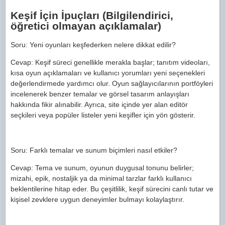
Keşif İçin İpuçları (Bilgilendirici,
öğretici olmayan açıklamalar)
Soru: Yeni oyunları keşfederken nelere dikkat edilir?
Cevap: Keşif süreci genellikle merakla başlar; tanıtım videoları,
kısa oyun açıklamaları ve kullanıcı yorumları yeni seçenekleri
değerlendirmede yardımcı olur. Oyun sağlayıcılarının portföyleri
incelenerek benzer temalar ve görsel tasarım anlayışları
hakkında fikir alınabilir. Ayrıca, site içinde yer alan editör
seçkileri veya popüler listeler yeni keşifler için yön gösterir.
Soru: Farklı temalar ve sunum biçimleri nasıl etkiler?
Cevap: Tema ve sunum, oyunun duygusal tonunu belirler;
mizahi, epik, nostaljik ya da minimal tarzlar farklı kullanıcı
beklentilerine hitap eder. Bu çeşitlilik, keşif sürecini canlı tutar ve
kişisel zevklere uygun deneyimler bulmayı kolaylaştırır.