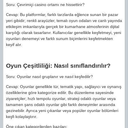
Soru: Çevrimiçi casino ortamı ne hissettirir?
Cevap: Bu platformlar, farklı tarzlarda eğlence sunan bir pazar
yeri gibidir; renkli arayüzler, temalı oyun odaları ve canlı yayında
etkileşim imkanlarıyla gerçek bir kumarhane atmosferinin dijital
karşılığı olarak tasarlanır. Kullanıcılar genellikle keşfetmeyi, yeni
oyunları denemeyi ve farklı sunum biçimlerini keşfetmekten
keyif alır.
Oyun Çeşitliliği: Nasıl sınıflandırılır?
Soru: Oyunlar nasıl gruplanır ve nasıl keşfedilir?
Cevap: Oyunlar genellikle tür, tematik yapı, sağlayıcı ve oynanış
özelliklerine göre kategorize edilir. Bu düzenleme sayesinde
ziyaretçiler; hızlı tempolu oyunlar, strateji odaklı oyunlar veya
tamamen şans odaklı oyunlar gibi farklı deneyimler arasında
gezinebilir. Ayrıca yeni çıkanlar veya popüler oyunlar bölümleri
keşfi kolaylaştırır.
Öne çıkan kategorilerden bazıları: