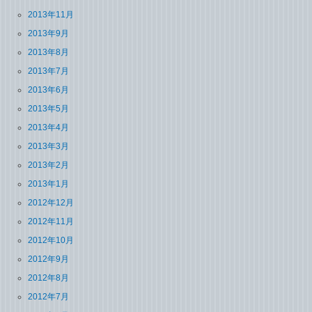
2013年11月
2013年9月
2013年8月
2013年7月
2013年6月
2013年5月
2013年4月
2013年3月
2013年2月
2013年1月
2012年12月
2012年11月
2012年10月
2012年9月
2012年8月
2012年7月