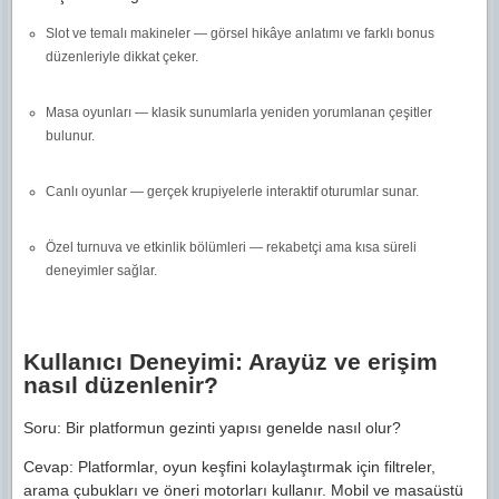
Slot ve temalı makineler — görsel hikâye anlatımı ve farklı bonus
düzenleriyle dikkat çeker.
Masa oyunları — klasik sunumlarla yeniden yorumlanan çeşitler
bulunur.
Canlı oyunlar — gerçek krupiyelerle interaktif oturumlar sunar.
Özel turnuva ve etkinlik bölümleri — rekabetçi ama kısa süreli
deneyimler sağlar.
Kullanıcı Deneyimi: Arayüz ve erişim
nasıl düzenlenir?
Soru: Bir platformun gezinti yapısı genelde nasıl olur?
Cevap: Platformlar, oyun keşfini kolaylaştırmak için filtreler,
arama çubukları ve öneri motorları kullanır. Mobil ve masaüstü