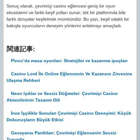
Sonuç olarak, çevrimiçi casino eğlencesi geniş bir oyun
ekosistemi ve farklı keşif yolları sunar; tek bir platformda bile
farklı dünyalar keşfetmek mümkündür. Bu yazı, keşif odaklı bir
bakışla oyuncuların deneyim yönlerini anlatmayı amaçladı.
関連記事:
Pinco’da masa oyunları: Stratejiler ve kazanma ipuçları
Casino Lord İle Online Eğlencenin Ve Kazancın Zirvesine
Ulaşma Rehberi
Neon Işıklar ve Sessiz Düğmeler: Çevrimiçi Casino
Atmosferinin Tasarım Dili
İnce İşçilikle Sunulan Çevrimiçi Casino Deneyimi: Küçük
Dokunuşların Büyük Etkisi
Geceyarısı Parıltıları: Çevrimiçi Eğlencenin Sessiz
Turunda