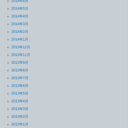
2014年6月
2014年5月
2014年4月
2014年3月
2014年2月
2014年1月
2013年12月
2013年11月
2013年9月
2013年8月
2013年7月
2013年6月
2013年5月
2013年4月
2013年3月
2013年2月
2013年1月