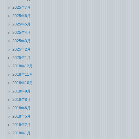
2025年7月
2025年6月
2025年5月
2025年4月
2025年3月
2025年2月
2025年1月
2018年12月
2018年11月
2018年10月
2018年9月
2018年8月
2018年6月
2018年5月
2018年2月
2018年1月