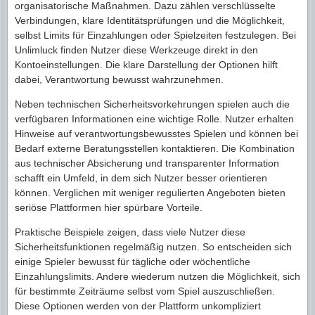
organisatorische Maßnahmen. Dazu zählen verschlüsselte
Verbindungen, klare Identitätsprüfungen und die Möglichkeit,
selbst Limits für Einzahlungen oder Spielzeiten festzulegen. Bei
Unlimluck finden Nutzer diese Werkzeuge direkt in den
Kontoeinstellungen. Die klare Darstellung der Optionen hilft
dabei, Verantwortung bewusst wahrzunehmen.
Neben technischen Sicherheitsvorkehrungen spielen auch die
verfügbaren Informationen eine wichtige Rolle. Nutzer erhalten
Hinweise auf verantwortungsbewusstes Spielen und können bei
Bedarf externe Beratungsstellen kontaktieren. Die Kombination
aus technischer Absicherung und transparenter Information
schafft ein Umfeld, in dem sich Nutzer besser orientieren
können. Verglichen mit weniger regulierten Angeboten bieten
seriöse Plattformen hier spürbare Vorteile.
Praktische Beispiele zeigen, dass viele Nutzer diese
Sicherheitsfunktionen regelmäßig nutzen. So entscheiden sich
einige Spieler bewusst für tägliche oder wöchentliche
Einzahlungslimits. Andere wiederum nutzen die Möglichkeit, sich
für bestimmte Zeiträume selbst vom Spiel auszuschließen.
Diese Optionen werden von der Plattform unkompliziert