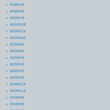
2016年3月
2016年2月
2016年1月
2015年12月
2015年11月
2015年10月
2015年9月
2015年8月
2015年6月
2015年5月
2015年4月
2015年3月
2014年12月
2014年11月
2014年9月
2014年8月