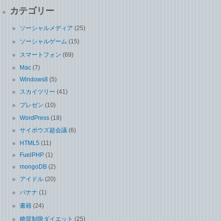
カテゴリー
ソーシャルメディア
(25)
ソーシャルゲーム
(15)
スマートフォン
(69)
Mac
(7)
Windows8
(5)
スカイツリー
(41)
プレゼン
(10)
WordPress
(18)
サイボウズ超会議
(6)
HTML5
(11)
FuelPHP
(1)
mongoDB
(2)
アイドル
(20)
バナナ
(1)
書籍
(24)
糖質制限ダイエット
(25)