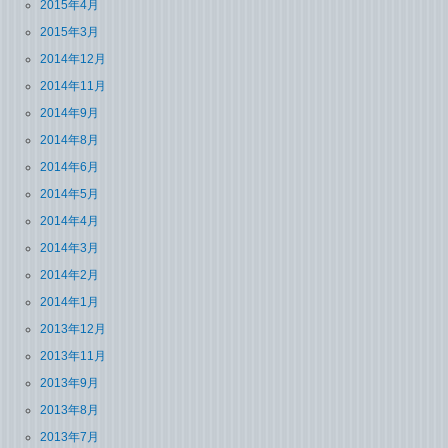
2015年4月
2015年3月
2014年12月
2014年11月
2014年9月
2014年8月
2014年6月
2014年5月
2014年4月
2014年3月
2014年2月
2014年1月
2013年12月
2013年11月
2013年9月
2013年8月
2013年7月