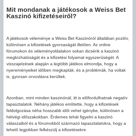
Mit mondanak a játékosok a Weiss Bet
Kaszinó kifizetéseiről?
A játékosok véleménye a Weiss Bet Kaszinóról általában pozitív,
különösen a kifizetések gyorsaságát illetően. Az online
fórumokon és véleményoldalakon sokan dicsérik a kaszinó
megbízhatóságát és a kifizetési folyamat egyszerűségét. A
visszajelzések alapján a legtöbb játékos elmondja, hogy a
nyereményeiket időben megkapták, és a problémák, ha voltak
is, gyorsan orvoslásra kerültek.
Azonban, mint minden kaszinónál, itt is előfordulhatnak negatív
tapasztalatok. Néhány játékos említette, hogy a kifizetések
feldolgozása néha hosszabb időt vehet igénybe, különösen a
hétvégi időszakokban. Érdemes tehát figyelni a kaszinó
válaszaiból és a fórumokból származó tapasztalatokra, hogy a
lehető legjobban felkészülj a kifizetésekre.