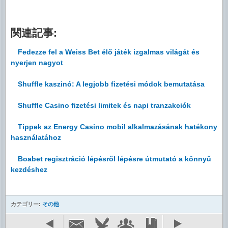
関連記事:
Fedezze fel a Weiss Bet élő játék izgalmas világát és
nyerjen nagyot
Shuffle kaszinó: A legjobb fizetési módok bemutatása
Shuffle Casino fizetési limitek és napi tranzakciók
Tippek az Energy Casino mobil alkalmazásának hatékony
használatához
Boabet regisztráció lépésről lépésre útmutató a könnyű
kezdéshez
カテゴリー:
その他