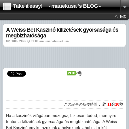
Take it easy! - mauekusa 's BLOG -
検索
A Weiss Bet Kaszinó kifizetések gyorsasága és
megbízhatósága
8月 18th, 2025 @ 09:00 am › manabu uekusa
この記事の所要時間：
約
11
分
10
秒
Ha a kaszinók világában mozogsz, biztosan tudod, mennyire
fontos a kifizetések gyorsasága és megbízhatósága. A Weiss
Bet Kaszinó egyike azoknak a helyeknek, ahol ezt a két