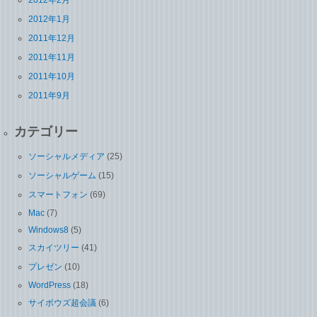
2012年1月
2011年12月
2011年11月
2011年10月
2011年9月
カテゴリー
ソーシャルメディア
(25)
ソーシャルゲーム
(15)
スマートフォン
(69)
Mac
(7)
Windows8
(5)
スカイツリー
(41)
プレゼン
(10)
WordPress
(18)
サイボウズ超会議
(6)