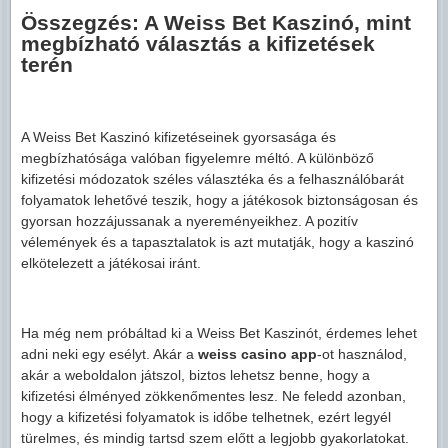
Összegzés: A Weiss Bet Kaszinó, mint
megbízható választás a kifizetések
terén
A Weiss Bet Kaszinó kifizetéseinek gyorsasága és
megbízhatósága valóban figyelemre méltó. A különböző
kifizetési módozatok széles választéka és a felhasználóbarát
folyamatok lehetővé teszik, hogy a játékosok biztonságosan és
gyorsan hozzájussanak a nyereményeikhez. A pozitív
vélemények és a tapasztalatok is azt mutatják, hogy a kaszinó
elkötelezett a játékosai iránt.
Ha még nem próbáltad ki a Weiss Bet Kaszinót, érdemes lehet
adni neki egy esélyt. Akár a
weiss casino app
-ot használod,
akár a weboldalon játszol, biztos lehetsz benne, hogy a
kifizetési élményed zökkenőmentes lesz. Ne feledd azonban,
hogy a kifizetési folyamatok is időbe telhetnek, ezért legyél
türelmes, és mindig tartsd szem előtt a legjobb gyakorlatokat.