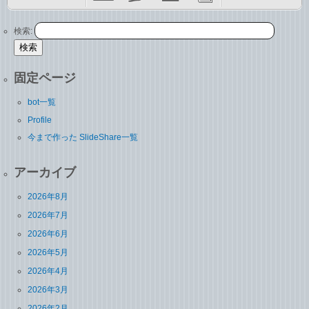
検索:
固定ページ
bot一覧
Profile
今まで作った SlideShare一覧
アーカイブ
2026年8月
2026年7月
2026年6月
2026年5月
2026年4月
2026年3月
2026年2月